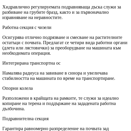
Хидравлично регулируемата подравняваща дъска служи за
разбиване на грубите бразд, както и за първоначално
изравняване на неравностите.
Работна секция с чизели
Осигурява отлично подрязване и смесване на растителните
остатъци с почвата. Предлагат се четири вида работни органи
(длета или лястовички) за преоборудване на машината към
необходимата операция.
Интегрирана транспортна ос
Намалява радиуса на завиване в синора и увеличава
стабилността на машината по време на транспортиране.
Опорни колела
Разположени в крайщата на рамките, те служи за идеално
копиране на терена и поддържане на зададената работна
дълбочина.
Подравнителна секция
Гарантира равномерно разпределение на почвата зад