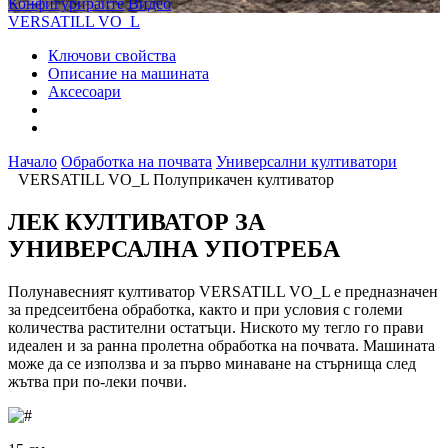
Конфигурирайте
Видео
VERSATILL VO_L
Ключови свойства
Описание на машината
Аксесоари
Начало
Обработка на почвата
Универсални култиватори
VERSATILL VO_L Полуприкачен култиватор
ЛЕК КУЛТИВАТОР ЗА
УНИВЕРСАЛНА УПОТРЕБА
Полунавесният култиватор VERSATILL VO_L е предназначен
за предсеитбена обработка, както и при условия с големи
количества растителни остатъци. Ниското му тегло го прави
идеален и за ранна пролетна обработка на почвата. Машината
може да се използва и за първо минаване на стърнища след
жътва при по-леки почви.