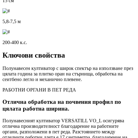
15 см
5,8-7,5 м
200-400 к.с.
Ключови свойства
Полунавесен култиватор с широк спектър на използване през
цялата година за плитко оран на стърнища, обработка на
сеитбено легло и механично плевене.
РАБОТНИ ОРГАНИ В ПЕТ РЕДА
Отлична обработка на почвения профил по
цялата работна ширина.
Полунавесният култиватор VERSATILL VO_L осигурява
отлична производителност благодарение на работните
органи, разположени в пет реда. Разстоянието между
отделните работни длета е 17 сантиметра, благодарение на