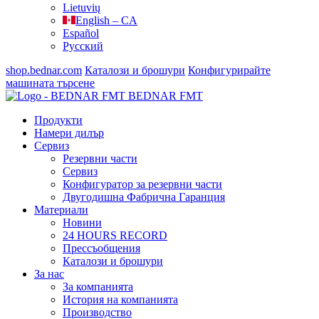
Lietuvių
English – CA
Español
Русский
shop.bednar.com
Каталози и брошури
Конфигурирайте
машината
търсене
BEDNAR FMT
Продукти
Намери дилър
Сервиз
Резервни части
Сервиз
Конфигуратор за резервни части
Двугодишна Фабрична Гаранция
Материали
Новини
24 HOURS RECORD
Прессъобщения
Каталози и брошури
За нас
За компанията
История на компанията
Производство