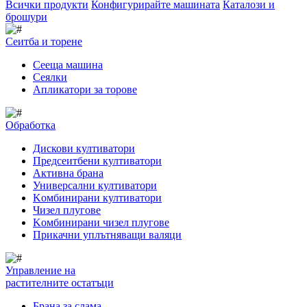
Всички продукти
Конфигурирайте машината
Каталози и
брошури
Сеитба и торене
Cееща машина
Cеялки
Апликатори за торове
Обработка
Дискови култиватори
Предсеитбени култиватори
Активна брана
Универсални култиватори
Kомбинирани култиватори
Чизел плугове
Kомбинирани чизел плугове
Прикачни уплътняващи валяци
Управление на
растителните остатъци
Брана за слама