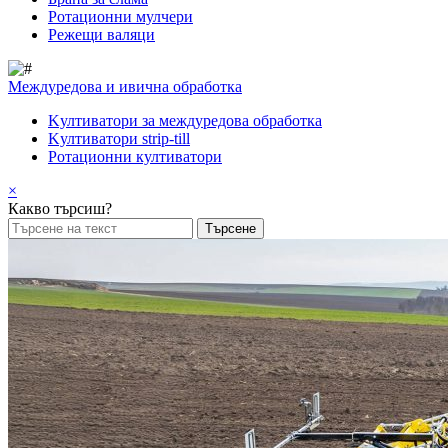
Pотационни мулчери
Режещи валяци
Междуредова и ивична обработка
Kултиватори за междуредова обработка
Kултиватори strip-till
Ротационни култиватори
×
Какво търсиш?