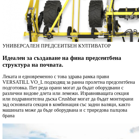
УНИВЕРСАЛЕН ПРЕДСЕИТБЕН КУЛТИВАТОР
Идеален за създаване на фина предсеитбена
структура на почвата.
Леката и едновременно с това здрава рамка прави
VERSATILL VO_L подходящ за ранна пролетна предсеитбена
подготовка. Пет реда орани могат да бъдат оборудвани с
различни видове длета или лемежи. Изравняващата секция
или подравнителна дъска Crushbar могат да бъдат монтирани
зад основната секция в комбинация със задни валяци, както
машината може да бъде оборудвана и с триредова палцова
брана