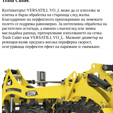
Trash Cutter.
Култиваторът VERSATILL VO_L може да се използва за
плитка и бърза обработка на стърнища след жътва.
Благодарение на перфектното припокриване на лемежите
полето се подрязва равномерно. За интензивна обработка на
растителни остатъци, а именно слънчоглед или зимна
маслодайна рапица, препоръчваме използването на сечка
Trash Cutter към VERSATILL VO_L. Малкият диаметър на
режещия валяк предлага висока периферна скорост,
осигуряваща перфектен ефект на нарязване и смачкване.