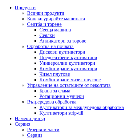
Продукти
Всички продукти
Конфигурирайте машината
Сеитба и торене
Cееща машина
Cеялки
Апликатори за торове
Обработка на почвата
Дискови култиватори
Предсеитбени култиватори
Универсални култиватори
Kомбинирани култиватори
Чизел плугове
Kомбинирани чизел плугове
Управление на остатъците от реколтата
Брана за слама
Pотационни мулчери
Вътрередова обработка
Kултиватори за междуредова обработка
Kултиватори strip-till
Намери дилър
Сервиз
Резервни части
Сервиз