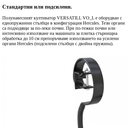
Стандартни или подсилени.
Полунавесният култиватор VERSATILL VO_L е оборудван с
еднопружинни стълбци в конфигурация Hercules. Тези органи
са подходящи за по-леки почви. При по-тежки почви или
интензивно използване на машината за плитка стърнищна
обработка до 10 см препоръчваме използването на усилени
органи Hercules (подсилени стълбци с двойна пружина).