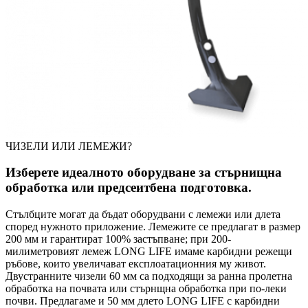
ЧИЗЕЛИ ИЛИ ЛЕМЕЖИ?
Изберете идеалното оборудване за стърнищна
обработка или предсеитбена подготовка.
Стълбците могат да бъдат оборудвани с лемежи или длета
според нужното приложение. Лемежите се предлагат в размер
200 мм и гарантират 100% застъпване; при 200-
милиметровият лемеж LONG LIFE имаме карбидни режещи
ръбове, които увеличават експлоатационния му живот.
Двустранните чизели 60 мм са подходящи за ранна пролетна
обработка на почвата или стърнщна обработка при по-леки
почви. Предлагаме и 50 мм длето LONG LIFE с карбидни