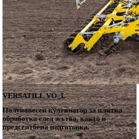
VERSATILL VO_L
Полунавесен култиватор за плитка
обработка след жътва, както и
предсеитбена подготовка.