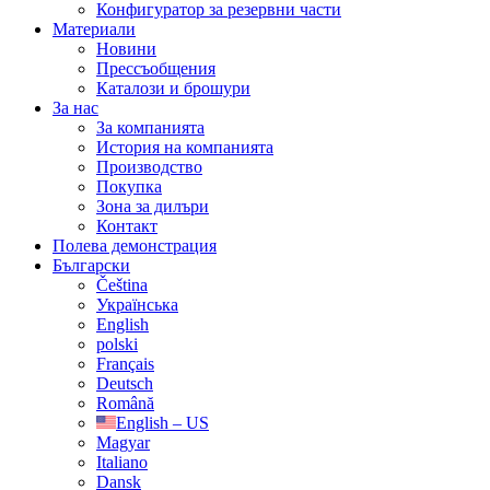
Конфигуратор за резервни части
Материали
Новини
Прессъобщения
Каталози и брошури
За нас
За компанията
История на компанията
Производство
Покупка
Зона за дилъри
Контакт
Полева демонстрация
Български
Čeština
Українська
English
polski
Français
Deutsch
Română
English – US
Magyar
Italiano
Dansk