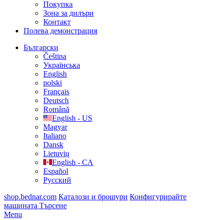
Покупка
Зона за дилъри
Контакт
Полева демонстрация
Български
Čeština
Українська
English
polski
Français
Deutsch
Română
English - US
Magyar
Italiano
Dansk
Lietuvių
English - CA
Español
Русский
shop.bednar.com
Каталози и брошури
Конфигурирайте
машината
Търсене
Menu