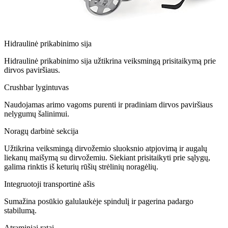
Hidraulinė prikabinimo sija
Hidraulinė prikabinimo sija užtikrina veiksmingą prisitaikymą prie
dirvos paviršiaus.
Crushbar lygintuvas
Naudojamas arimo vagoms purenti ir pradiniam dirvos paviršiaus
nelygumų šalinimui.
Noragų darbinė sekcija
Užtikrina veiksmingą dirvožemio sluoksnio atpjovimą ir augalų
liekanų maišymą su dirvožemiu. Siekiant prisitaikyti prie sąlygų,
galima rinktis iš keturių rūšių strėlinių noragėlių.
Integruotoji transportinė ašis
Sumažina posūkio galulaukėje spindulį ir pagerina padargo
stabilumą.
Atraminiai ratai