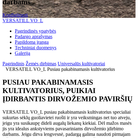
darbams
Konfigūruoti
VERSATILL VO_L
Pagrindinės ypatybės
Padargo aprašymas
Papildoma įranga
Techniniai duomenys
Galerija
Pagrindinis
Žemės dirbimas
Universalūs kultivatoriai
VERSATILL VO_L Pusiau pakabinamasis kultivatorius
PUSIAU PAKABINAMASIS
KULTIVATORIUS, PUIKIAI
ĮDIRBANTIS DIRVOŽEMIO PAVIRŠIŲ
VERSATILL VO_L pusiau pakabinamasis kultivatorius specialiai
sukurtas sėklų guoliavietei ruošti ir yra veiksmingas net tuo atveju,
jeigu yra susikaupę dideli augalų liekanų kiekiai. Dėl mažos masės
jis yra idealus ankstyviems pavasariniams dirvožemio įdirbimo
darbams. Jeigu dirva lengvesnė, padargą galima naudoti pirmajam