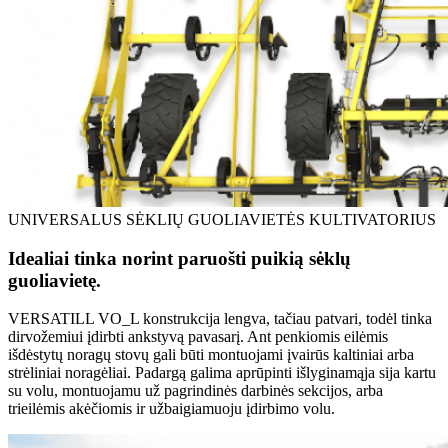
UNIVERSALUS SĖKLIŲ GUOLIAVIETĖS KULTIVATORIUS
Idealiai tinka norint paruošti puikią sėklų
guoliavietę.
VERSATILL VO_L konstrukcija lengva, tačiau patvari, todėl tinka
dirvožemiui įdirbti ankstyvą pavasarį. Ant penkiomis eilėmis
išdėstytų noragų stovų gali būti montuojami įvairūs kaltiniai arba
strėliniai noragėliai. Padargą galima aprūpinti išlyginamąja sija kartu
su volu, montuojamu už pagrindinės darbinės sekcijos, arba
trieilėmis akėčiomis ir užbaigiamuoju įdirbimo volu.