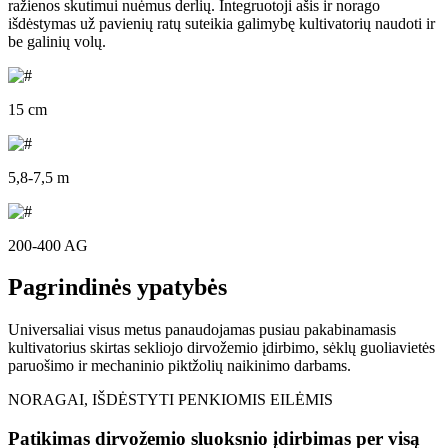
ražienos skutimui nuėmus derlių. Integruotoji ašis ir norago
išdėstymas už pavienių ratų suteikia galimybę kultivatorių naudoti ir
be galinių volų.
15 cm
5,8-7,5 m
200-400 AG
Pagrindinės ypatybės
Universaliai visus metus panaudojamas pusiau pakabinamasis
kultivatorius skirtas sekliojo dirvožemio įdirbimo, sėklų guoliavietės
paruošimo ir mechaninio piktžolių naikinimo darbams.
NORAGAI, IŠDĖSTYTI PENKIOMIS EILĖMIS
Patikimas dirvožemio sluoksnio įdirbimas per visą