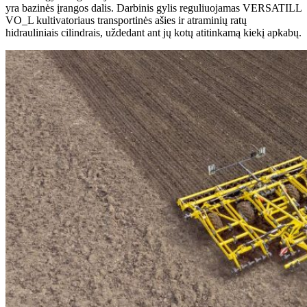
yra bazinės įrangos dalis. Darbinis gylis reguliuojamas VERSATILL
VO_L kultivatoriaus transportinės ašies ir atraminių ratų
hidrauliniais cilindrais, uždedant ant jų kotų atitinkamą kiekį apkabų.