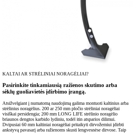
KALTAI AR STRĖLINIAI NORAGĖLIAI?
Pasirinkite tinkamiausią ražienos skutimo arba
sėklų guoliavietės įdirbimo įrangą.
Atsižvelgiant į numatomą naudojimą galima montuoti kaltinius arba
strėlinius noragėlius. 200 ar 250 mm pločio strėliniai noragėliai
visiškai persidengia; 200 mm LONG LIFE strėlinio noragėlio
briaunos dengtos karbido lydiniu, todėl itin atsparios dilimui.
Dvipusiai 60 mm kaltiniai noragėliai pritaikyti dirvožemiui įdirbti
ankstyvą pavasarį arba ražienoms skusti lengvesnėse dirvose. Taip