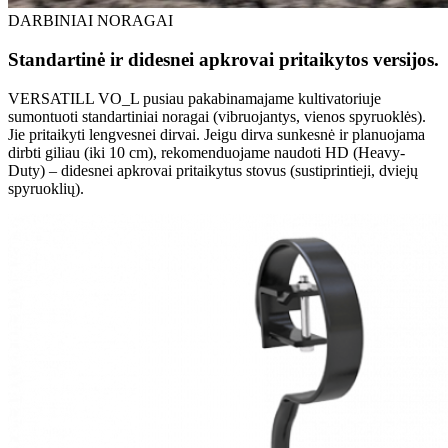
DARBINIAI NORAGAI
Standartinė ir didesnei apkrovai pritaikytos versijos.
VERSATILL VO_L pusiau pakabinamajame kultivatoriuje
sumontuoti standartiniai noragai (vibruojantys, vienos spyruoklės).
Jie pritaikyti lengvesnei dirvai. Jeigu dirva sunkesnė ir planuojama
dirbti giliau (iki 10 cm), rekomenduojame naudoti HD (Heavy-
Duty) – didesnei apkrovai pritaikytus stovus (sustiprintieji, dviejų
spyruoklių).