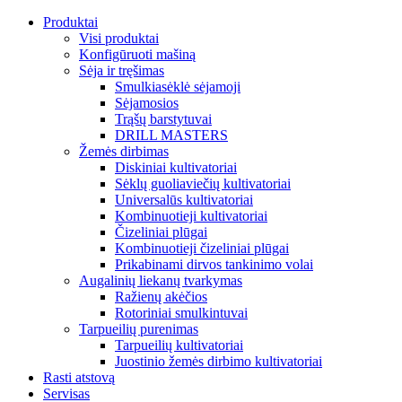
Produktai
Visi produktai
Konfigūruoti mašiną
Sėja ir tręšimas
Smulkiasėklė sėjamoji
Sėjamosios
Trąšų barstytuvai
DRILL MASTERS
Žemės dirbimas
Diskiniai kultivatoriai
Sėklų guoliaviečių kultivatoriai
Universalūs kultivatoriai
Kombinuotieji kultivatoriai
Čizeliniai plūgai
Kombinuotieji čizeliniai plūgai
Prikabinami dirvos tankinimo volai
Augalinių liekanų tvarkymas
Ražienų akėčios
Rotoriniai smulkintuvai
Tarpueilių purenimas
Tarpueilių kultivatoriai
Juostinio žemės dirbimo kultivatoriai
Rasti atstovą
Servisas