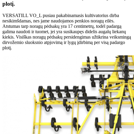
plotį.
VERSATILL VO_L pusiau pakabinamasis kultivatorius dirba
nesikimšdamas, nes jame naudojamos penkios noragų eilės.
Atstumas tarp noragų pėdsakų yra 17 centimetrų, todėl padargą
galima naudoti ir tuomet, jei yra susikaupęs didelis augalų liekanų
kiekis. Visiškas noragų pėdsakų persidengimas užtikrina veiksmingą
dirvožemio sluoksnio atpjovimą ir lygų įdirbimą per visą padargo
plotį.