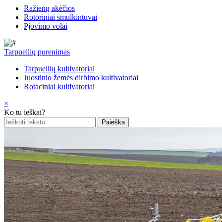
Ražienų akėčios
Rotoriniai smulkintuvai
Pjovimo volai
Tarpueilių purenimas
Tarpueilių kultivatoriai
Juostinio žemės dirbimo kultivatoriai
Rotaciniai kultivatoriai
×
Ko tu ieškai?