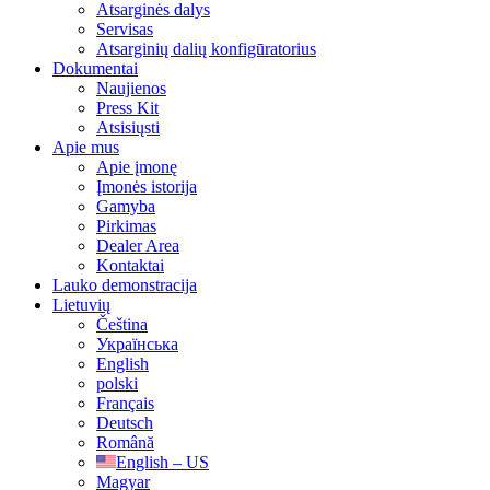
Atsarginės dalys
Servisas
Atsarginių dalių konfigūratorius
Dokumentai
Naujienos
Press Kit
Atsisiųsti
Apie mus
Apie įmonę
Įmonės istorija
Gamyba
Pirkimas
Dealer Area
Kontaktai
Lauko demonstracija
Lietuvių
Čeština
Українська
English
polski
Français
Deutsch
Română
English – US
Magyar