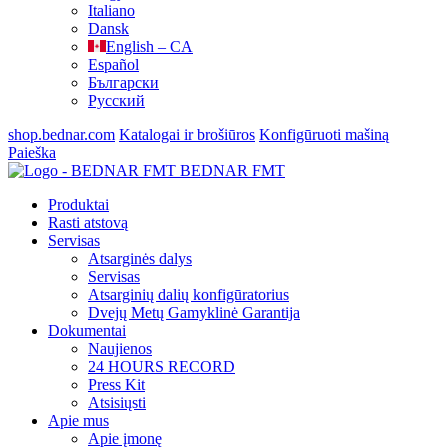
Italiano
Dansk
English – CA
Español
Български
Русский
shop.bednar.com
Katalogai ir brošiūros
Konfigūruoti mašiną
Paieška
BEDNAR FMT
Produktai
Rasti atstovą
Servisas
Atsarginės dalys
Servisas
Atsarginių dalių konfigūratorius
Dvejų Metų Gamyklinė Garantija
Dokumentai
Naujienos
24 HOURS RECORD
Press Kit
Atsisiųsti
Apie mus
Apie įmonę