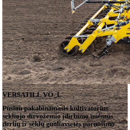
VERSATILL VO_L
Pusiau pakabinamasis kultivatorius
sekliojo dirvožemio įdirbimo nuėmus
derlių ir sėklų guoliavietės paruošimo