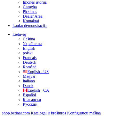
Įmonės istorija
Gamyba
Pirkimas
Dealer Area
Kontaktai
Lauko demonstracija
Lietuvių
Čeština
Українська
English
polski
Français
Deutsch
Română
English - US
Magyar
Italiano
Dansk
English - CA
Español
Български
Русский
shop.bednar.com
Katalogai ir brošiūros
Konfigūruoti mašiną