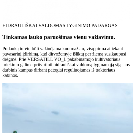
HIDRAULIŠKAI VALDOMAS LYGINIMO PADARGAS
Tinkamas lauko paruošimas vienu važiavimu.
Po lauką turėtų būti važinėjama kuo mažiau, visų pirma atliekant
pavasarinį įdirbimą, kad dirvožemyje išliktų per žiemą susikaupusi
drėgmė. Prie VERSATILL VO_L pakabinamojo kultivatoriaus
priekinio galima pritvirtinti hidrauliškai valdomą lyginamąją siją. Jos
darbinis kampas dirbant patogiai reguliuojamas iš traktoriaus
kabinos.