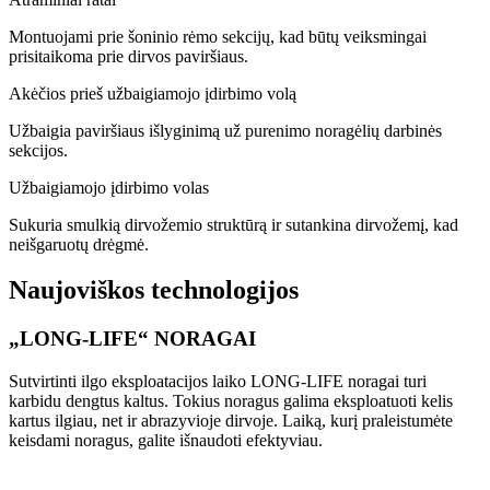
Montuojami prie šoninio rėmo sekcijų, kad būtų veiksmingai
prisitaikoma prie dirvos paviršiaus.
Akėčios prieš užbaigiamojo įdirbimo volą
Užbaigia paviršiaus išlyginimą už purenimo noragėlių darbinės
sekcijos.
Užbaigiamojo įdirbimo volas
Sukuria smulkią dirvožemio struktūrą ir sutankina dirvožemį, kad
neišgaruotų drėgmė.
Naujoviškos technologijos
„LONG-LIFE“ NORAGAI
Sutvirtinti ilgo eksploatacijos laiko LONG-LIFE noragai turi
karbidu dengtus kaltus. Tokius noragus galima eksploatuoti kelis
kartus ilgiau, net ir abrazyvioje dirvoje. Laiką, kurį praleistumėte
keisdami noragus, galite išnaudoti efektyviau.