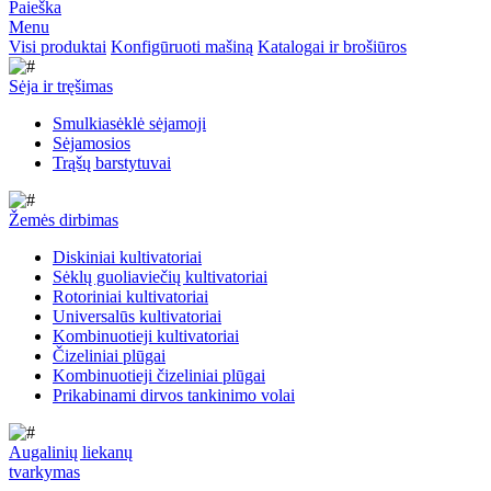
Paieška
Menu
Visi produktai
Konfigūruoti mašiną
Katalogai ir brošiūros
Sėja ir tręšimas
Smulkiasėklė sėjamoji
Sėjamosios
Trąšų barstytuvai
Žemės dirbimas
Diskiniai kultivatoriai
Sėklų guoliaviečių kultivatoriai
Rotoriniai kultivatoriai
Universalūs kultivatoriai
Kombinuotieji kultivatoriai
Čizeliniai plūgai
Kombinuotieji čizeliniai plūgai
Prikabinami dirvos tankinimo volai
Augalinių liekanų
tvarkymas