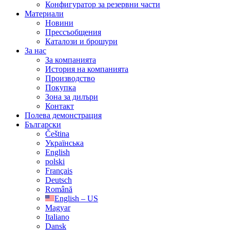
Конфигуратор за резервни части
Материали
Новини
Прессъобщения
Каталози и брошури
За нас
За компанията
История на компанията
Производство
Покупка
Зона за дилъри
Контакт
Полева демонстрация
Български
Čeština
Українська
English
polski
Français
Deutsch
Română
English – US
Magyar
Italiano
Dansk