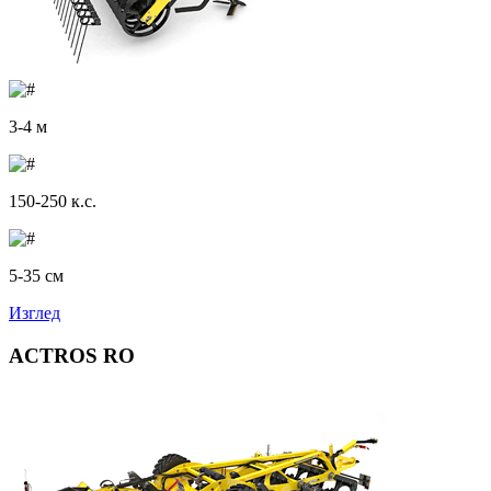
3-4 м
150-250 к.с.
5-35 см
Изглед
ACTROS RO