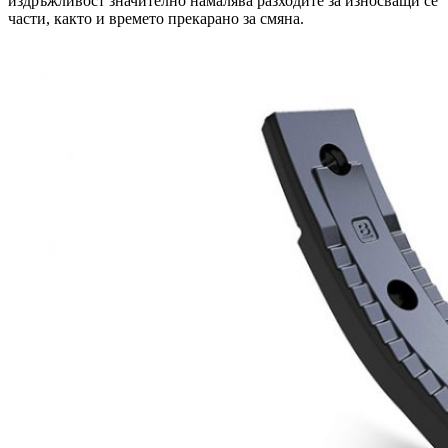
издръжливост значително намалява разходите за износващи се
части, както и времето прекарано за смяна.