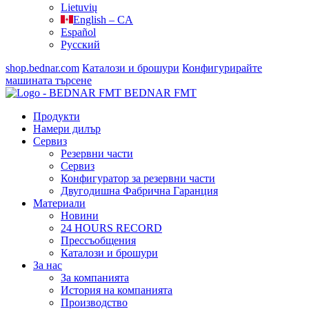
Lietuvių
English – CA
Español
Русский
shop.bednar.com
Каталози и брошури
Конфигурирайте
машината
търсене
BEDNAR FMT
Продукти
Намери дилър
Сервиз
Резервни части
Сервиз
Конфигуратор за резервни части
Двугодишна Фабрична Гаранция
Материали
Новини
24 HOURS RECORD
Прессъобщения
Каталози и брошури
За нас
За компанията
История на компанията
Производство