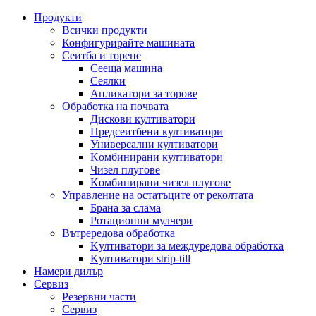
Продукти
Всички продукти
Конфигурирайте машината
Сеитба и торене
Cееща машина
Cеялки
Апликатори за торове
Обработка на почвата
Дискови култиватори
Предсеитбени култиватори
Универсални култиватори
Kомбинирани култиватори
Чизел плугове
Kомбинирани чизел плугове
Управление на остатъците от реколтата
Брана за слама
Pотационни мулчери
Вътрередова обработка
Kултиватори за междуредова обработка
Kултиватори strip-till
Намери дилър
Сервиз
Резервни части
Сервиз