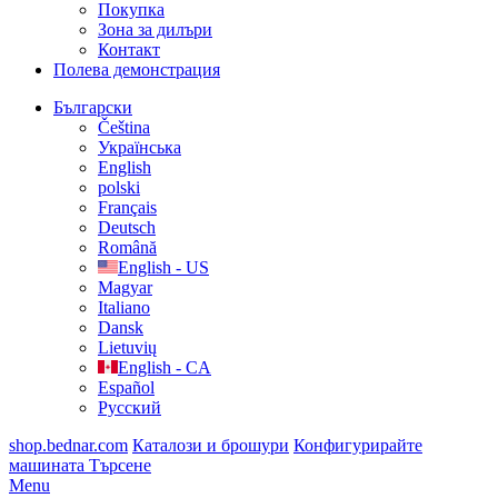
Покупка
Зона за дилъри
Контакт
Полева демонстрация
Български
Čeština
Українська
English
polski
Français
Deutsch
Română
English - US
Magyar
Italiano
Dansk
Lietuvių
English - CA
Español
Русский
shop.bednar.com
Каталози и брошури
Конфигурирайте
машината
Търсене
Menu