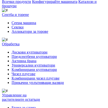
Всички продукти
Конфигурирайте машината
Каталози и
брошури
Сеитба и торене
Cееща машина
Cеялки
Апликатори за торове
Обработка
Дискови култиватори
Предсеитбени култиватори
Активна брана
Универсални култиватори
Kомбинирани култиватори
Чизел плугове
Kомбинирани чизел плугове
Прикачни уплътняващи валяци
Управление на
растителните остатъци
Брана за слама