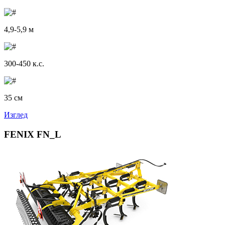
4,9-5,9 м
300-450 к.с.
35 см
Изглед
FENIX FN_L