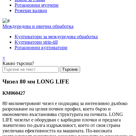
Pотационни мулчери
Режещи валяци
Междуредова и ивична обработка
Kултиватори за междуредова обработка
Kултиватори strip-till
Ротационни култиватори
×
Какво търсиш?
Чизел 80 мм LONG LIFE
KM060427
80 милиметровият чизел е подходящ за интензивно дълбоко
разрохкване на целия почвен профил, което бързо и
икономично възстановява структурата на почвата. LONG
LIFE чизелът е оборудван с карбидни плочки и предлага
значително по-дълга издръжливост, което от своя страна
увеличава ефективността на машината. По-високата