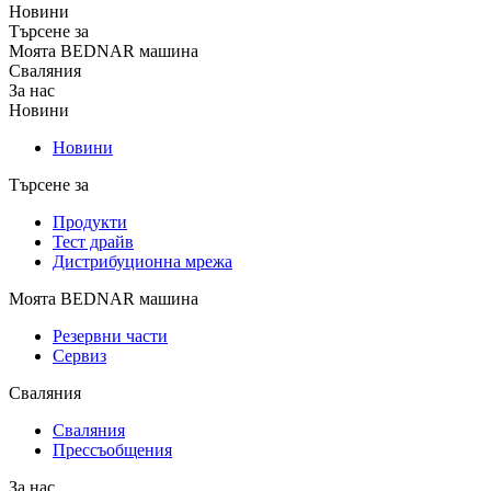
Новини
Търсене за
Моята BEDNAR машина
Сваляния
За нас
Новини
Новини
Търсене за
Продукти
Тест драйв
Дистрибуционна мрежа
Моята BEDNAR машина
Резервни части
Сервиз
Сваляния
Сваляния
Прессъобщения
За нас