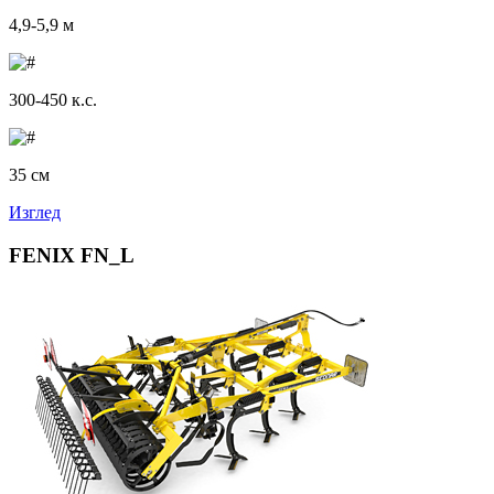
4,9-5,9 м
300-450 к.с.
35 см
Изглед
FENIX FN_L