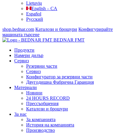
Lietuvių
English – CA
Español
Русский
shop.bednar.com
Каталози и брошури
Конфигурирайте
машината
търсене
BEDNAR FMT
Продукти
Намери дилър
Сервиз
Резервни части
Сервиз
Конфигуратор за резервни части
Двугодишна Фабрична Гаранция
Материали
Новини
24 HOURS RECORD
Прессъобщения
Каталози и брошури
За нас
За компанията
История на компанията
Производство