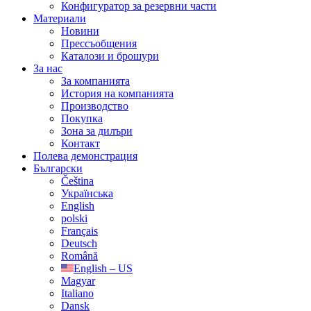
Конфигуратор за резервни части
Материали
Новини
Прессъобщения
Каталози и брошури
За нас
За компанията
История на компанията
Производство
Покупка
Зона за дилъри
Контакт
Полева демонстрация
Български
Čeština
Українська
English
polski
Français
Deutsch
Română
English – US
Magyar
Italiano
Dansk