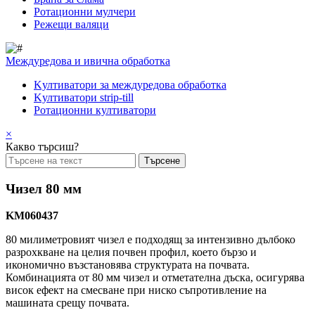
Pотационни мулчери
Режещи валяци
Междуредова и ивична обработка
Kултиватори за междуредова обработка
Kултиватори strip-till
Ротационни култиватори
×
Какво търсиш?
Чизел 80 мм
KM060437
80 милиметровият чизел е подходящ за интензивно дълбоко
разрохкване на целия почвен профил, което бързо и
икономично възстановява структурата на почвата.
Комбинацията от 80 мм чизел и отметателна дъска, осигурява
висок ефект на смесване при ниско съпротивление на
машината срещу почвата.