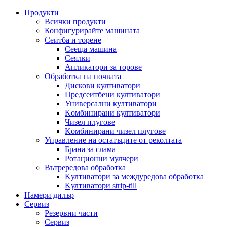
Продукти
Всички продукти
Конфигурирайте машината
Сеитба и торене
Cееща машина
Cеялки
Апликатори за торове
Обработка на почвата
Дискови култиватори
Предсеитбени култиватори
Универсални култиватори
Kомбинирани култиватори
Чизел плугове
Kомбинирани чизел плугове
Управление на остатъците от реколтата
Брана за слама
Pотационни мулчери
Вътрередова обработка
Kултиватори за междуредова обработка
Kултиватори strip-till
Намери дилър
Сервиз
Резервни части
Сервиз