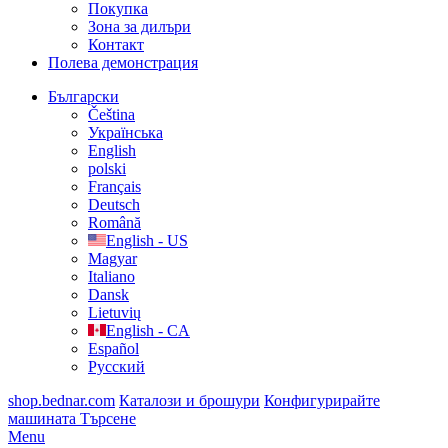
Покупка
Зона за дилъри
Контакт
Полева демонстрация
Български
Čeština
Українська
English
polski
Français
Deutsch
Română
English - US
Magyar
Italiano
Dansk
Lietuvių
English - CA
Español
Русский
shop.bednar.com
Каталози и брошури
Конфигурирайте
машината
Търсене
Menu