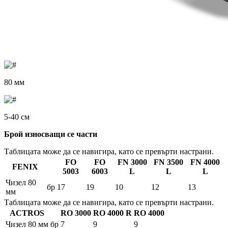
80 мм
5-40 см
Брой износващи се части
Таблицата може да се навигира, като се превърти настрани.
FO
FO
FN 3000
FN 3500
FN 4000
FENIX
5003
6003
L
L
L
Чизел 80
бр
17
19
10
12
13
мм
Таблицата може да се навигира, като се превърти настрани.
ACTROS
RO 3000
RO 4000 R
RO 4000
Чизел 80 мм
бр
7
9
9