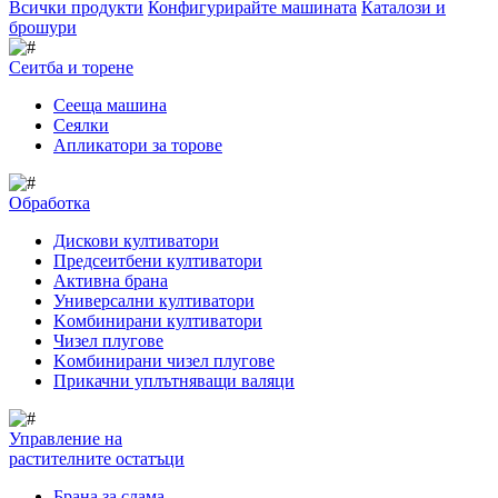
Всички продукти
Конфигурирайте машината
Каталози и
брошури
Сеитба и торене
Cееща машина
Cеялки
Апликатори за торове
Обработка
Дискови култиватори
Предсеитбени култиватори
Активна брана
Универсални култиватори
Kомбинирани култиватори
Чизел плугове
Kомбинирани чизел плугове
Прикачни уплътняващи валяци
Управление на
растителните остатъци
Брана за слама