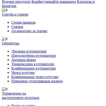
Всички продукти
Конфигурирайте машината
Каталози и
брошури
Сеитба и торене
Cееща машина
Cеялки
Апликатори за торове
Обработка
Дискови култиватори
Предсеитбени култиватори
Активна брана
Универсални култиватори
Kомбинирани култиватори
Чизел плугове
Kомбинирани чизел плугове
Прикачни уплътняващи валяци
Управление на
растителните остатъци
Брана за слама