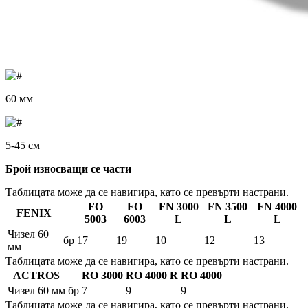
60 мм
5-45 см
Брой износващи се части
Таблицата може да се навигира, като се превърти настрани.
FO
FO
FN 3000
FN 3500
FN 4000
FENIX
5003
6003
L
L
L
Чизел 60
бр
17
19
10
12
13
мм
Таблицата може да се навигира, като се превърти настрани.
ACTROS
RO 3000
RO 4000 R
RO 4000
Чизел 60 мм
бр
7
9
9
Таблицата може да се навигира, като се превърти настрани.