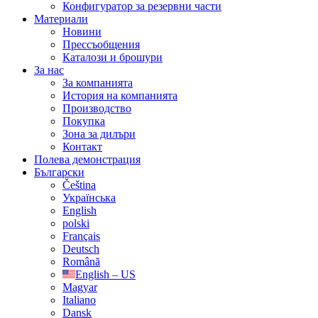
Конфигуратор за резервни части
Материали
Новини
Прессъобщения
Каталози и брошури
За нас
За компанията
История на компанията
Производство
Покупка
Зона за дилъри
Контакт
Полева демонстрация
Български
Čeština
Українська
English
polski
Français
Deutsch
Română
English – US
Magyar
Italiano
Dansk