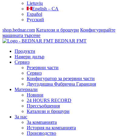
Lietuvių
English – CA
Español
Русский
shop.bednar.com
Каталози и брошури
Конфигурирайте
машината
търсене
BEDNAR FMT
Продукти
Намери дилър
Сервиз
Резервни части
Сервиз
Конфигуратор за резервни части
Двугодишна Фабрична Гаранция
Материали
Новини
24 HOURS RECORD
Прессъобщения
Каталози и брошури
За нас
За компанията
История на компанията
Производство