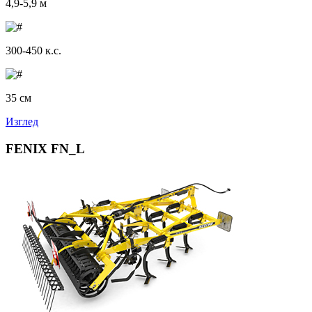
4,9-5,9 м
300-450 к.с.
35 см
Изглед
FENIX FN_L