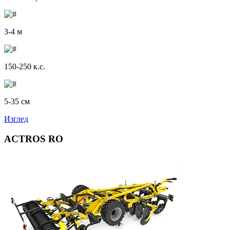
3-4 м
150-250 к.с.
5-35 см
Изглед
ACTROS RO