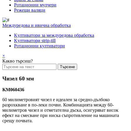
Pотационни мулчери
Режещи валяци
Междуредова и ивична обработка
Kултиватори за междуредова обработка
Kултиватори strip-till
Ротационни култиватори
×
Какво търсиш?
Чизел 60 мм
KM060436
60 милиметровият чизел е идеален за средно-дълбоко
разрохкване в по-леки почви. Комбинацията между 60-
милиметров чизел и отметателна дъска, осигуряват висок
ефект на смесване при ниска съпротивление на машината
срещу почвата.