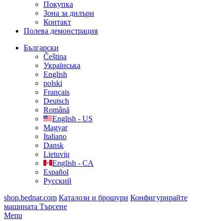
Покупка
Зона за дилъри
Контакт
Полева демонстрация
Български
Čeština
Українська
English
polski
Français
Deutsch
Română
English - US
Magyar
Italiano
Dansk
Lietuvių
English - CA
Español
Русский
shop.bednar.com
Каталози и брошури
Конфигурирайте
машината
Търсене
Menu