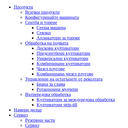
Продукти
Всички продукти
Конфигурирайте машината
Сеитба и торене
Cееща машина
Cеялки
Апликатори за торове
Обработка на почвата
Дискови култиватори
Предсеитбени култиватори
Универсални култиватори
Kомбинирани култиватори
Чизел плугове
Kомбинирани чизел плугове
Управление на остатъците от реколтата
Брана за слама
Pотационни мулчери
Вътрередова обработка
Kултиватори за междуредова обработка
Kултиватори strip-till
Намери дилър
Сервиз
Резервни части
Сервиз