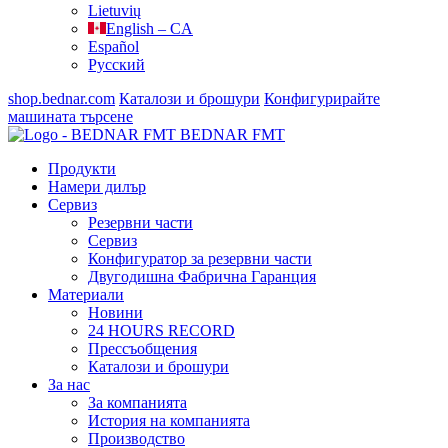
Lietuvių
English – CA
Español
Русский
shop.bednar.com
Каталози и брошури
Конфигурирайте
машината
търсене
BEDNAR FMT
Продукти
Намери дилър
Сервиз
Резервни части
Сервиз
Конфигуратор за резервни части
Двугодишна Фабрична Гаранция
Материали
Новини
24 HOURS RECORD
Прессъобщения
Каталози и брошури
За нас
За компанията
История на компанията
Производство