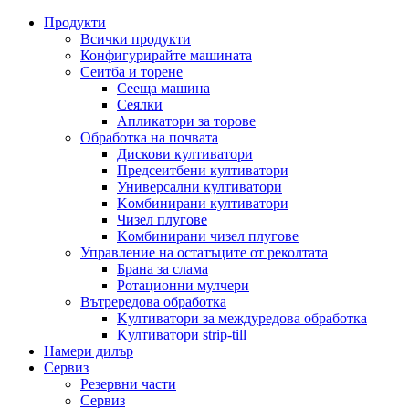
Продукти
Всички продукти
Конфигурирайте машината
Сеитба и торене
Cееща машина
Cеялки
Апликатори за торове
Обработка на почвата
Дискови култиватори
Предсеитбени култиватори
Универсални култиватори
Kомбинирани култиватори
Чизел плугове
Kомбинирани чизел плугове
Управление на остатъците от реколтата
Брана за слама
Pотационни мулчери
Вътрередова обработка
Kултиватори за междуредова обработка
Kултиватори strip-till
Намери дилър
Сервиз
Резервни части
Сервиз