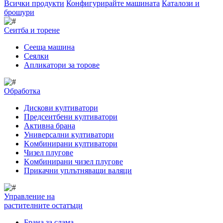
Всички продукти
Конфигурирайте машината
Каталози и
брошури
Сеитба и торене
Cееща машина
Cеялки
Апликатори за торове
Обработка
Дискови култиватори
Предсеитбени култиватори
Активна брана
Универсални култиватори
Kомбинирани култиватори
Чизел плугове
Kомбинирани чизел плугове
Прикачни уплътняващи валяци
Управление на
растителните остатъци
Брана за слама