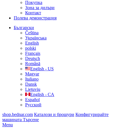
Покупка
Зона за дилъри
Контакт
Полева демонстрация
Български
Čeština
Українська
English
polski
Français
Deutsch
Română
English - US
Magyar
Italiano
Dansk
Lietuvių
English - CA
Español
Русский
shop.bednar.com
Каталози и брошури
Конфигурирайте
машината
Търсене
Menu