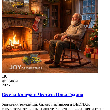
19.
декември
2025
Весела Коледа и Честита Нова Година
Уважаеми земеделци, бизнес партньори и BEDNAR
ентусиасти, отправяме нашите сърдечни пожелания за една