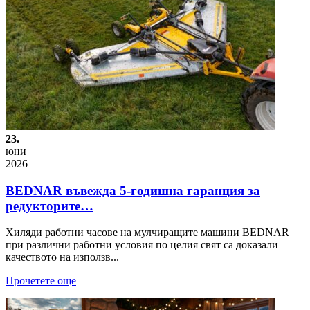
23.
юни
2026
BEDNAR въвежда 5-годишна гаранция за
редукторите…
Хиляди работни часове на мулчиращите машини BEDNAR
при различни работни условия по целия свят са доказали
качеството на използв...
Прочетете още