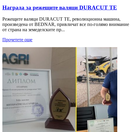
Награда за режещите валяци DURACUT TE
Режещите валяци DURACUT TE, революционна машина,
произведена от BEDNAR, привличат все по-голямо внимание
от страна на земеделските пр...
Прочетете още