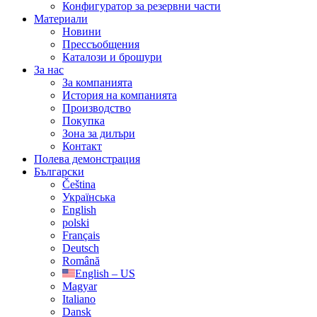
Конфигуратор за резервни части
Материали
Новини
Прессъобщения
Каталози и брошури
За нас
За компанията
История на компанията
Производство
Покупка
Зона за дилъри
Контакт
Полева демонстрация
Български
Čeština
Українська
English
polski
Français
Deutsch
Română
English – US
Magyar
Italiano
Dansk