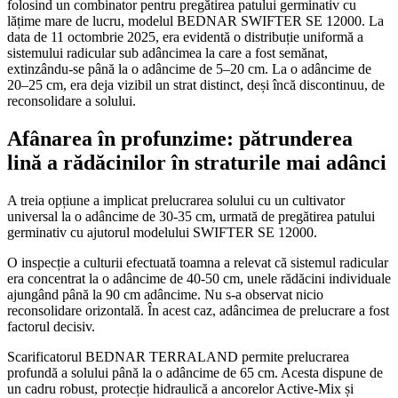
folosind un combinator pentru pregătirea patului germinativ cu
lățime mare de lucru, modelul BEDNAR SWIFTER SE 12000. La
data de 11 octombrie 2025, era evidentă o distribuție uniformă a
sistemului radicular sub adâncimea la care a fost semănat,
extinzându-se până la o adâncime de 5–20 cm. La o adâncime de
20–25 cm, era deja vizibil un strat distinct, deși încă discontinuu, de
reconsolidare a solului.
Afânarea în profunzime: pătrunderea
lină a rădăcinilor în straturile mai adânci
A treia opțiune a implicat prelucrarea solului cu un cultivator
universal la o adâncime de 30-35 cm, urmată de pregătirea patului
germinativ cu ajutorul modelului SWIFTER SE 12000.
O inspecție a culturii efectuată toamna a relevat că sistemul radicular
era concentrat la o adâncime de 40-50 cm, unele rădăcini individuale
ajungând până la 90 cm adâncime. Nu s-a observat nicio
reconsolidare orizontală. În acest caz, adâncimea de prelucrare a fost
factorul decisiv.
Scarificatorul BEDNAR TERRALAND permite prelucrarea
profundă a solului până la o adâncime de 65 cm. Acesta dispune de
un cadru robust, protecție hidraulică a ancorelor Active-Mix și