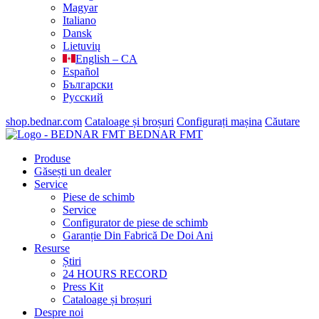
Magyar
Italiano
Dansk
Lietuvių
English – CA
Español
Български
Русский
shop.bednar.com
Cataloage și broșuri
Configurați mașina
Căutare
BEDNAR FMT
Produse
Găsești un dealer
Service
Piese de schimb
Service
Configurator de piese de schimb
Garanție Din Fabrică De Doi Ani
Resurse
Știri
24 HOURS RECORD
Press Kit
Cataloage și broșuri
Despre noi