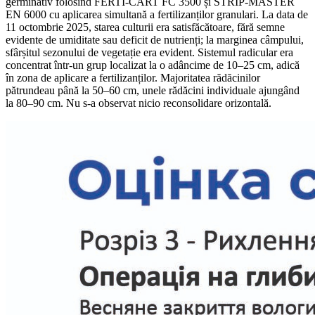
germinativ folosind FERTI-CART FC 3500 și STRIP-MASTER
EN 6000 cu aplicarea simultană a fertilizanților granulari. La data de
11 octombrie 2025, starea culturii era satisfăcătoare, fără semne
evidente de umiditate sau deficit de nutrienți; la marginea câmpului,
sfârșitul sezonului de vegetație era evident. Sistemul radicular era
concentrat într-un grup localizat la o adâncime de 10–25 cm, adică
în zona de aplicare a fertilizanților. Majoritatea rădăcinilor
pătrundeau până la 50–60 cm, unele rădăcini individuale ajungând
la 80–90 cm. Nu s-a observat nicio reconsolidare orizontală.