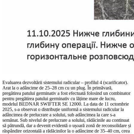
Evaluarea dezvoltării sistemului radicular – profilul 4 (scarificator).
Arat la o adâncime de 25–28 cm cu un plug. În primăvară,
pregătirea patului germinativ a fost efectuată folosind un combinator
pentru pregătirea patului germinativ cu lățime mare de lucru,
modelul BEDNAR SWIFTER SE 12000. La data de 11 octombrie
2025, s-a observat o distribuție uniformă a sistemului radicular la
adâncimea de prelucrare a solului, sub adâncimea la care s-a
semănat. Sub nivelul de prelucrare a solului, rădăcinile au continuat
să pătrundă, dar a devenit evidentă o ușoară zonă de reconsolidare și
răspândire orizontală a rădăcinilor la o adâncime de 35–40 cm, ceea