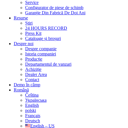
Service
Configurator de piese de schimb
Garanție Din Fabrică De Doi Ani
Resurse
Știri
24 HOURS RECORD
Press Kit
Cataloage și broșuri
Despre noi
Despre companie
Istoria companiei
Producție
Departamentul de vanzari
Achiziție
Dealer Area
Contact
Demo în câmp
Română
Čeština
Українська
English
polski
Français
Deutsch
English – US