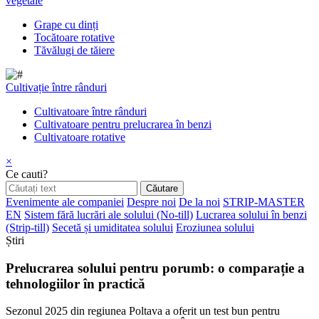
vegetale
Grape cu dinți
Tocătoare rotative
Tăvălugi de tăiere
Cultivație între rânduri
Cultivatoare între rânduri
Cultivatoare pentru prelucrarea în benzi
Cultivatoare rotative
×
Ce cauti?
Evenimente ale companiei
Despre noi
De la noi
STRIP-MASTER
EN
Sistem fără lucrări ale solului (No-till)
Lucrarea solului în benzi
(Strip-till)
Secetă și umiditatea solului
Eroziunea solului
Știri
Prelucrarea solului pentru porumb: o comparație a
tehnologiilor în practică
Sezonul 2025 din regiunea Poltava a oferit un test bun pentru