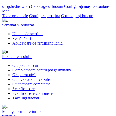
shop.bednar.com
Cataloage și broșuri
Configurați mașina
Căutare
Menu
Toate produsele
Configurați mașina
Cataloage și broșuri
Semănat și fertilizat
Unitate de semănat
Semănători
Aplicatoare de fertilizant lichid
Prelucrarea solului
Grape cu discuri
Combinatoare pentru pat germinativ
Grapa rotativă
Cultivatoare universale
Cultivatoare combinate
Scarificatoare
Scarificatoare combinate
Tăvălugi tractați
Managementul resturilor