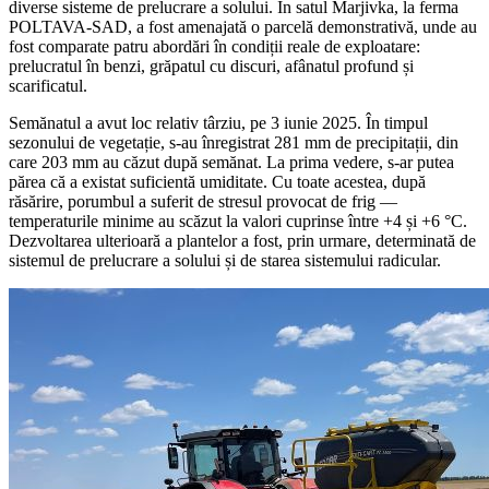
diverse sisteme de prelucrare a solului. În satul Marjivka, la ferma
POLTAVA-SAD, a fost amenajată o parcelă demonstrativă, unde au
fost comparate patru abordări în condiții reale de exploatare:
prelucratul în benzi, grăpatul cu discuri, afânatul profund și
scarificatul.
Semănatul a avut loc relativ târziu, pe 3 iunie 2025. În timpul
sezonului de vegetație, s-au înregistrat 281 mm de precipitații, din
care 203 mm au căzut după semănat. La prima vedere, s-ar putea
părea că a existat suficientă umiditate. Cu toate acestea, după
răsărire, porumbul a suferit de stresul provocat de frig —
temperaturile minime au scăzut la valori cuprinse între +4 și +6 °C.
Dezvoltarea ulterioară a plantelor a fost, prin urmare, determinată de
sistemul de prelucrare a solului și de starea sistemului radicular.