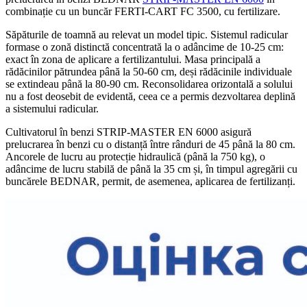
combinație cu un buncăr FERTI-CART FC 3500, cu fertilizare.
Săpăturile de toamnă au relevat un model tipic. Sistemul radicular
formase o zonă distinctă concentrată la o adâncime de 10-25 cm:
exact în zona de aplicare a fertilizantului. Masa principală a
rădăcinilor pătrundea până la 50-60 cm, deși rădăcinile individuale
se extindeau până la 80-90 cm. Reconsolidarea orizontală a solului
nu a fost deosebit de evidentă, ceea ce a permis dezvoltarea deplină
a sistemului radicular.
Cultivatorul în benzi STRIP-MASTER EN 6000 asigură
prelucrarea în benzi cu o distanță între rânduri de 45 până la 80 cm.
Ancorele de lucru au protecție hidraulică (până la 750 kg), o
adâncime de lucru stabilă de până la 35 cm și, în timpul agregării cu
buncărele BEDNAR, permit, de asemenea, aplicarea de fertilizanți.