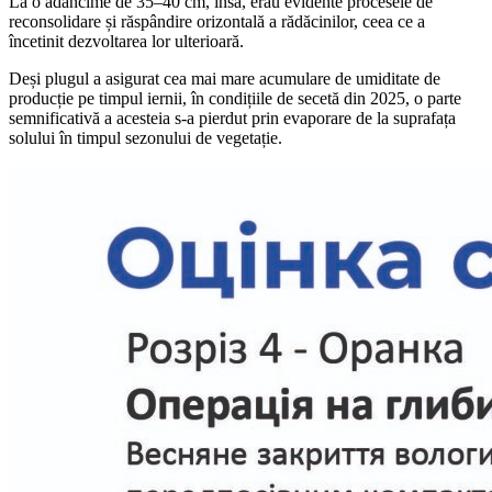
La o adâncime de 35–40 cm, însă, erau evidente procesele de
reconsolidare și răspândire orizontală a rădăcinilor, ceea ce a
încetinit dezvoltarea lor ulterioară.
Deși plugul a asigurat cea mai mare acumulare de umiditate de
producție pe timpul iernii, în condițiile de secetă din 2025, o parte
semnificativă a acesteia s-a pierdut prin evaporare de la suprafața
solului în timpul sezonului de vegetație.