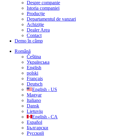
Despre companie
Istoria companiei
Producție
Departamentul de vanzari
Achiziție
Dealer Area
Contact
Demo în câmp
Română
Čeština
Українська
English
polski
Français
Deutsch
English - US
Magyar
Italiano
Dansk
Lietuvių
English - CA
Español
Български
Русский