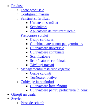
Produse
Toate produsele
Configurați mașina
Semănat și fertilizat
Unitate de semănat
Semănători
Aplicatoare de fertilizant lichid
Prelucrarea solului
Grape cu discuri
Combinatoare pentru pat germinativ
Cultivatoare universale
Cultivatoare combinate
Scarificatoare
Scarificatoare combinate
Tăvălugi tractați
Managementul resturilor vegetale
Grape cu dinți
Tocătoare rotative
Cultivație între rânduri
Cultivatoare între rânduri
Cultivatoare pentru prelucrarea în benzi
Găsești un dealer
Service
Piese de schimb