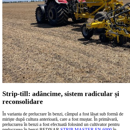
Strip-till: adâncime, sistem radicular și
reconsolidare
În varianta de prelucrare în benzi, câmpul a fost lăsat sub formă de
miriște după cultura anterioară, care a fost muștar. În primăvară,
prelucrarea în benzi a fost efectuată folosind un cultivator pentru
prelucrarea în benzi BEDNAR
STRIP-MASTER EN 6000
în