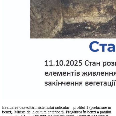
Evaluarea dezvoltării sistemului radicular – profilul 1 (prelucrare în
benzi). Miriște de la cultura anterioară. Pregătirea în benzi a patului