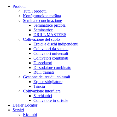
Prodotti
Tutti i prodotti
Konfigūruokite mašiną
Semina e concimazione
Seminatrice piccola
Seminatrice
DRILL MASTERS
Coltivazione del suolo
Erpici a dischi indipendenti
Coltivatori da semina
Coltivatori universali
Coltivatori combinati
Dissodatori
Dissodatore combinato
Rulli trainati
Gestione dei residui colturali
Erpice strigliatore
Trincia
Coltivazione interfilare
Sarchiatrici
Coltivatore in striscie
Dealer Locator
Servizi
Ricambi