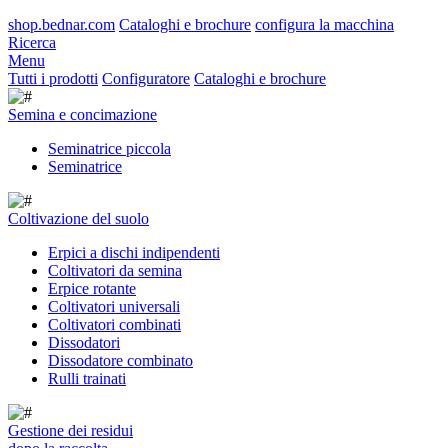
shop.bednar.com
Cataloghi e brochure
configura la macchina
Ricerca
Menu
Tutti i prodotti
Configuratore
Cataloghi e brochure
Semina e concimazione
Seminatrice piccola
Seminatrice
Coltivazione del suolo
Erpici a dischi indipendenti
Coltivatori da semina
Erpice rotante
Coltivatori universali
Coltivatori combinati
Dissodatori
Dissodatore combinato
Rulli trainati
Gestione dei residui