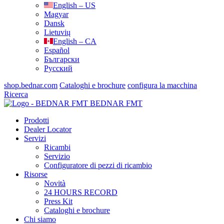
English – US
Magyar
Dansk
Lietuvių
English – CA
Español
Български
Русский
shop.bednar.com
Cataloghi e brochure
configura la macchina
Ricerca
BEDNAR FMT
Prodotti
Dealer Locator
Servizi
Ricambi
Servizio
Configuratore di pezzi di ricambio
Risorse
Novità
24 HOURS RECORD
Press Kit
Cataloghi e brochure
Chi siamo