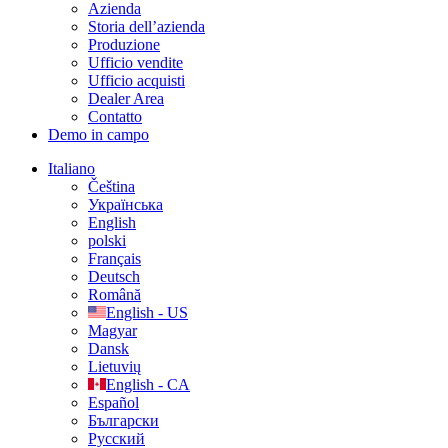
Azienda
Storia dell’azienda
Produzione
Ufficio vendite
Ufficio acquisti
Dealer Area
Contatto
Demo in campo
Italiano
Čeština
Українська
English
polski
Français
Deutsch
Română
English - US
Magyar
Dansk
Lietuvių
English - CA
Español
Български
Русский