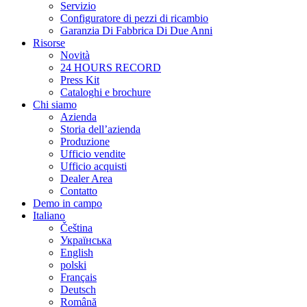
Servizio
Configuratore di pezzi di ricambio
Garanzia Di Fabbrica Di Due Anni
Risorse
Novità
24 HOURS RECORD
Press Kit
Cataloghi e brochure
Chi siamo
Azienda
Storia dell’azienda
Produzione
Ufficio vendite
Ufficio acquisti
Dealer Area
Contatto
Demo in campo
Italiano
Čeština
Українська
English
polski
Français
Deutsch
Română