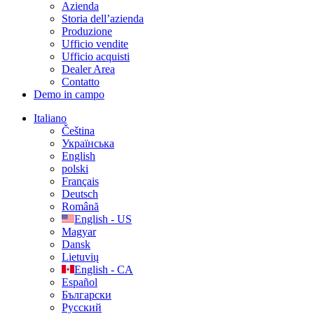
Azienda
Storia dell’azienda
Produzione
Ufficio vendite
Ufficio acquisti
Dealer Area
Contatto
Demo in campo
Italiano
Čeština
Українська
English
polski
Français
Deutsch
Română
English - US
Magyar
Dansk
Lietuvių
English - CA
Español
Български
Русский