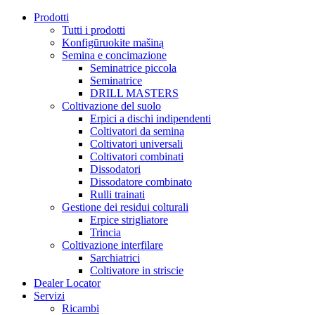
Prodotti
Tutti i prodotti
Konfigūruokite mašiną
Semina e concimazione
Seminatrice piccola
Seminatrice
DRILL MASTERS
Coltivazione del suolo
Erpici a dischi indipendenti
Coltivatori da semina
Coltivatori universali
Coltivatori combinati
Dissodatori
Dissodatore combinato
Rulli trainati
Gestione dei residui colturali
Erpice strigliatore
Trincia
Coltivazione interfilare
Sarchiatrici
Coltivatore in striscie
Dealer Locator
Servizi
Ricambi