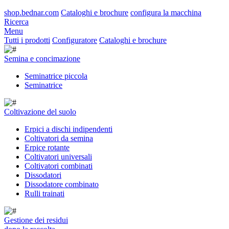
shop.bednar.com
Cataloghi e brochure
configura la macchina
Ricerca
Menu
Tutti i prodotti
Configuratore
Cataloghi e brochure
Semina e concimazione
Seminatrice piccola
Seminatrice
Coltivazione del suolo
Erpici a dischi indipendenti
Coltivatori da semina
Erpice rotante
Coltivatori universali
Coltivatori combinati
Dissodatori
Dissodatore combinato
Rulli trainati
Gestione dei residui