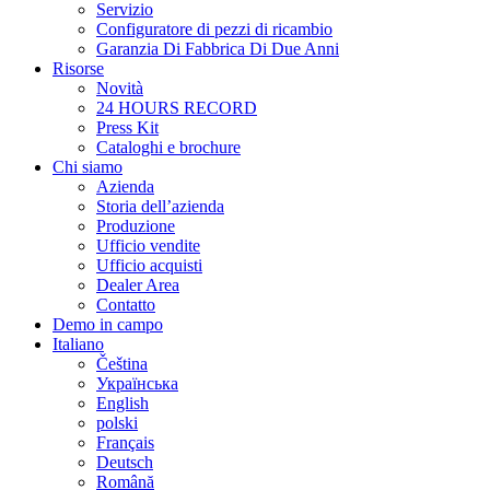
Servizio
Configuratore di pezzi di ricambio
Garanzia Di Fabbrica Di Due Anni
Risorse
Novità
24 HOURS RECORD
Press Kit
Cataloghi e brochure
Chi siamo
Azienda
Storia dell’azienda
Produzione
Ufficio vendite
Ufficio acquisti
Dealer Area
Contatto
Demo in campo
Italiano
Čeština
Українська
English
polski
Français
Deutsch
Română