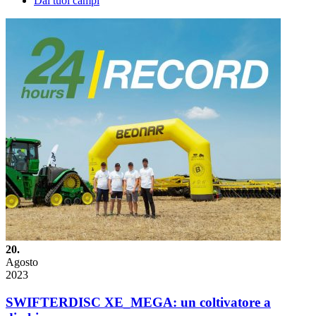
Dai tuoi campi
20.
Agosto
2023
SWIFTERDISC XE_MEGA: un coltivatore a