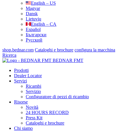
English – US
Magyar
Dansk
Lietuvių
English – CA
Español
Български
Русский
shop.bednar.com
Cataloghi e brochure
configura la macchina
Ricerca
BEDNAR FMT
Prodotti
Dealer Locator
Servizi
Ricambi
Servizio
Configuratore di pezzi di ricambio
Risorse
Novità
24 HOURS RECORD
Press Kit
Cataloghi e brochure
Chi siamo