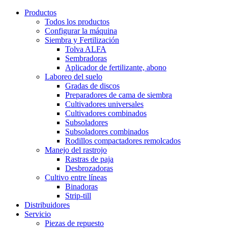
Productos
Todos los productos
Configurar la máquina
Siembra y Fertilización
Tolva ALFA
Sembradoras
Aplicador de fertilizante, abono
Laboreo del suelo
Gradas de discos
Preparadores de cama de siembra
Cultivadores universales
Cultivadores combinados
Subsoladores
Subsoladores combinados
Rodillos compactadores remolcados
Manejo del rastrojo
Rastras de paja
Desbrozadoras
Cultivo entre líneas
Binadoras
Strip-till
Distribuidores
Servicio
Piezas de repuesto