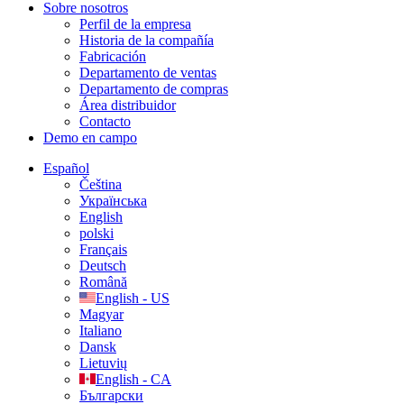
Sobre nosotros
Perfil de la empresa
Historia de la compañía
Fabricación
Departamento de ventas
Departamento de compras
Área distribuidor
Contacto
Demo en campo
Español
Čeština
Українська
English
polski
Français
Deutsch
Română
English - US
Magyar
Italiano
Dansk
Lietuvių
English - CA
Български