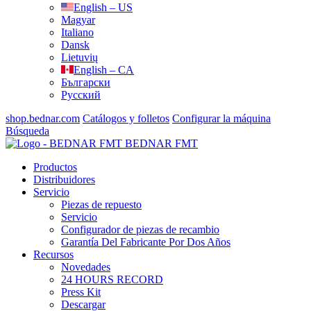
English – US
Magyar
Italiano
Dansk
Lietuvių
English – CA
Български
Русский
shop.bednar.com
Catálogos y folletos
Configurar la máquina
Búsqueda
BEDNAR FMT
Productos
Distribuidores
Servicio
Piezas de repuesto
Servicio
Configurador de piezas de recambio
Garantía Del Fabricante Por Dos Años
Recursos
Novedades
24 HOURS RECORD
Press Kit
Descargar