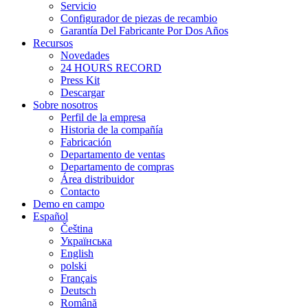
Servicio
Configurador de piezas de recambio
Garantía Del Fabricante Por Dos Años
Recursos
Novedades
24 HOURS RECORD
Press Kit
Descargar
Sobre nosotros
Perfil de la empresa
Historia de la compañía
Fabricación
Departamento de ventas
Departamento de compras
Área distribuidor
Contacto
Demo en campo
Español
Čeština
Українська
English
polski
Français
Deutsch
Română