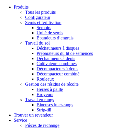
Produits
Tous les produits
Configurateur
Semis et fertilisation
Semoirs
Unité de semis
Épandeurs d’engrais
Travail du sol
Déchaumeurs à disques
Préparateurs du lit de semences
Déchaumeurs à dents
Cultivateurs combinés
Décompacteurs à dents
Décompacteur combiné
Rouleaux
Gestion des résidus de récolte
Herses à paille
Broyeurs
Travail en rangs
Bineuses inter-rangs
Strip-till
Trouver un revendeur
Service
Pièces de rechange