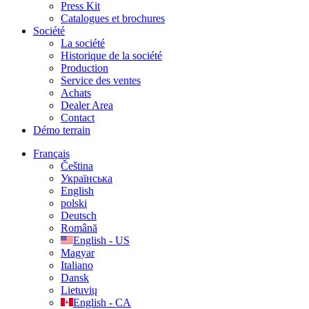
Press Kit
Catalogues et brochures
Société
La société
Historique de la société
Production
Service des ventes
Achats
Dealer Area
Contact
Démo terrain
Français
Čeština
Українська
English
polski
Deutsch
Română
English - US
Magyar
Italiano
Dansk
Lietuvių
English - CA