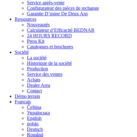
Service après-vente
Configurateur des pièces de rechange
Garantie D’usine De Deux Ans
Ressources
Nouveautés
Calculateur d’Efficacité BEDNAR
24 HOURS RECORD
Press Kit
Catalogues et brochures
Société
La société
Historique de la société
Production
Service des ventes
Achats
Dealer Area
Contact
Démo terrain
Français
Čeština
Українська
English
polski
Deutsch
Română