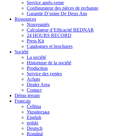
Service après-vente
Configurateur des pièces de rechange
Garantie D’usine De Deux Ans
Ressources
Nouveautés
Calculateur d’Efficacité BEDNAR
24 HOURS RECORD
Press Kit
Catalogues et brochures
Société
La société
Historique de la société
Production
Service des ventes
Achats
Dealer Area
Contact
Démo terrain
Français
Čeština
Українська
English
polski
Deutsch
Română