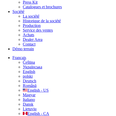
Press Kit
Catalogues et brochures
Société
La société
Historique de la société
Production
Service des ventes
Achats
Dealer Area
Contact
Démo terrain
Français
Čeština
Українська
English
polski
Deutsch
Română
English - US
Magyar
Italiano
Dansk
Lietuvių
English - CA