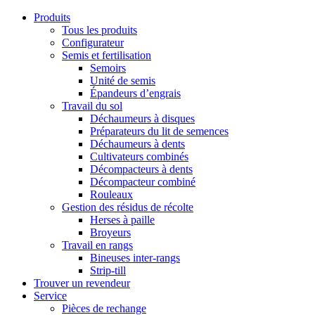
Produits
Tous les produits
Configurateur
Semis et fertilisation
Semoirs
Unité de semis
Épandeurs d’engrais
Travail du sol
Déchaumeurs à disques
Préparateurs du lit de semences
Déchaumeurs à dents
Cultivateurs combinés
Décompacteurs à dents
Décompacteur combiné
Rouleaux
Gestion des résidus de récolte
Herses à paille
Broyeurs
Travail en rangs
Bineuses inter-rangs
Strip-till
Trouver un revendeur
Service
Pièces de rechange