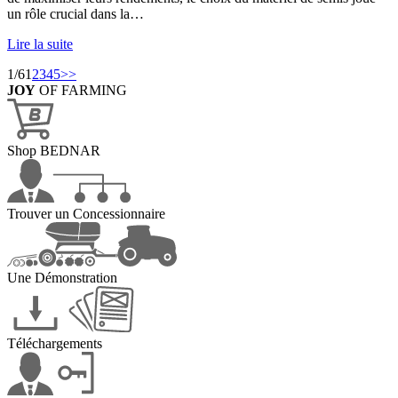
un rôle crucial dans la…
Lire la suite
1/6
1
2
3
4
5
>>
JOY
OF FARMING
Shop BEDNAR
Trouver un Concessionnaire
Une Démonstration
Téléchargements