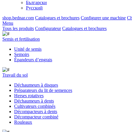
Български
Русский
shop.bednar.com
Catalogues et brochures
Configurer une machine
Ch
Menu
Tous les produits
Configurateur
Catalogues et brochures
Semis et fertilisation
Unité de semis
Semoirs
Épandeurs d’engrais
Travail du sol
Déchaumeurs à disques
Préparateurs du lit de semences
Herses rotatives
Déchaumeurs à dents
Cultivateurs combinés
Décompacteurs à dents
Décompacteur combiné
Rouleaux