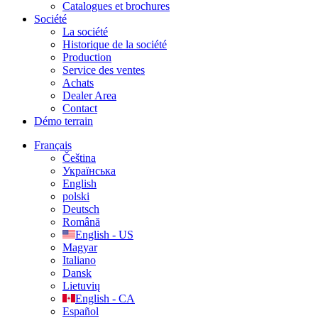
Catalogues et brochures
Société
La société
Historique de la société
Production
Service des ventes
Achats
Dealer Area
Contact
Démo terrain
Français
Čeština
Українська
English
polski
Deutsch
Română
English - US
Magyar
Italiano
Dansk
Lietuvių
English - CA
Español