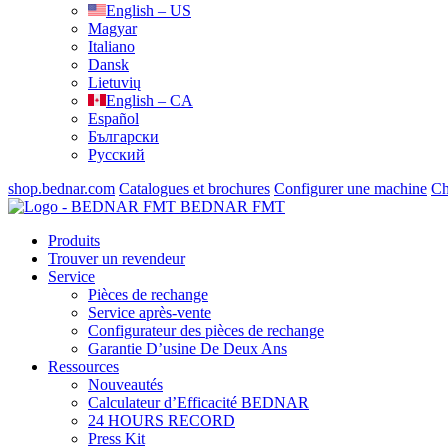
English – US
Magyar
Italiano
Dansk
Lietuvių
English – CA
Español
Български
Русский
shop.bednar.com
Catalogues et brochures
Configurer une machine
Ch
BEDNAR FMT
Produits
Trouver un revendeur
Service
Pièces de rechange
Service après-vente
Configurateur des pièces de rechange
Garantie D’usine De Deux Ans
Ressources
Nouveautés
Calculateur d’Efficacité BEDNAR
24 HOURS RECORD
Press Kit