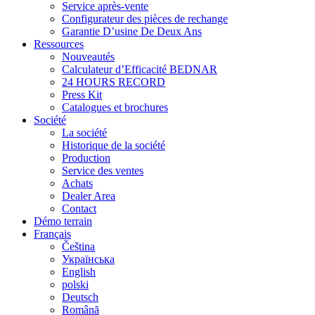
Service après-vente
Configurateur des pièces de rechange
Garantie D’usine De Deux Ans
Ressources
Nouveautés
Calculateur d’Efficacité BEDNAR
24 HOURS RECORD
Press Kit
Catalogues et brochures
Société
La société
Historique de la société
Production
Service des ventes
Achats
Dealer Area
Contact
Démo terrain
Français
Čeština
Українська
English
polski
Deutsch
Română