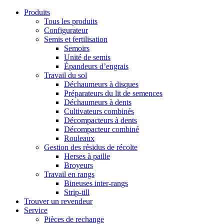
Produits
Tous les produits
Configurateur
Semis et fertilisation
Semoirs
Unité de semis
Épandeurs d’engrais
Travail du sol
Déchaumeurs à disques
Préparateurs du lit de semences
Déchaumeurs à dents
Cultivateurs combinés
Décompacteurs à dents
Décompacteur combiné
Rouleaux
Gestion des résidus de récolte
Herses à paille
Broyeurs
Travail en rangs
Bineuses inter-rangs
Strip-till
Trouver un revendeur
Service
Pièces de rechange