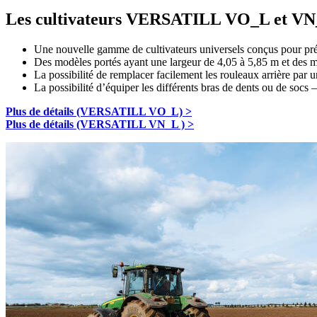
Les cultivateurs VERSATILL VO_L et VN_L n
Une nouvelle gamme de cultivateurs universels conçus pour prép
Des modèles portés ayant une largeur de 4,05 à 5,85 m et des m
La possibilité de remplacer facilement les rouleaux arrière par 
La possibilité d’équiper les différents bras de dents ou de socs –
Plus de détails (VERSATILL VO_L) >
Plus de détails (VERSATILL VN_L ) >