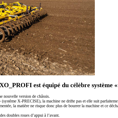
O_PROFI est équipé du célèbre système 
 nouvelle version de châssis.
 (système X-PRECISE), la machine ne drifte pas et elle suit parfaitement
gmentée, la matière ne risque donc plus de bourrer la machine et ce décha
 des doubles roues d’appui à l’avant.