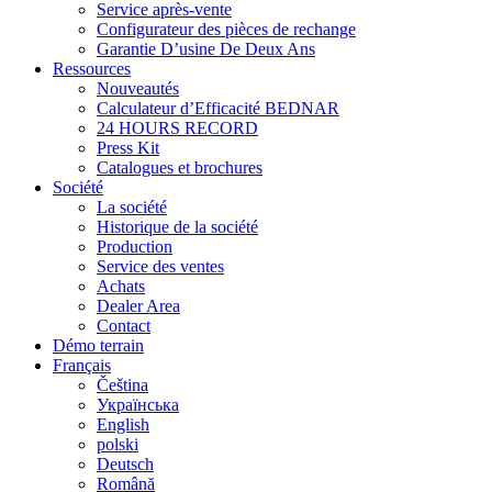
Service après-vente
Configurateur des pièces de rechange
Garantie D’usine De Deux Ans
Ressources
Nouveautés
Calculateur d’Efficacité BEDNAR
24 HOURS RECORD
Press Kit
Catalogues et brochures
Société
La société
Historique de la société
Production
Service des ventes
Achats
Dealer Area
Contact
Démo terrain
Français
Čeština
Українська
English
polski
Deutsch
Română