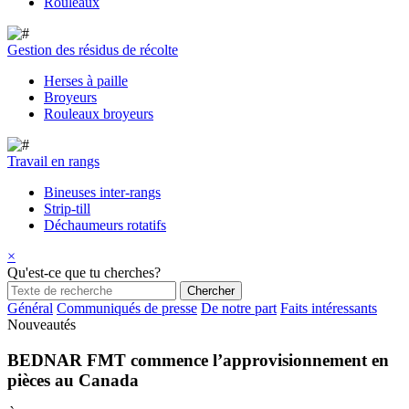
Rouleaux
Gestion des résidus de récolte
Herses à paille
Broyeurs
Rouleaux broyeurs
Travail en rangs
Bineuses inter-rangs
Strip-till
Déchaumeurs rotatifs
×
Qu'est-ce que tu cherches?
Général
Communiqués de presse
De notre part
Faits intéressants
Nouveautés
BEDNAR FMT commence l’approvisionnement en
pièces au Canada