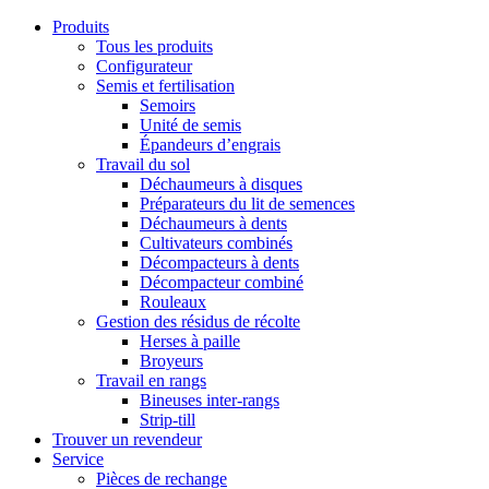
Produits
Tous les produits
Configurateur
Semis et fertilisation
Semoirs
Unité de semis
Épandeurs d’engrais
Travail du sol
Déchaumeurs à disques
Préparateurs du lit de semences
Déchaumeurs à dents
Cultivateurs combinés
Décompacteurs à dents
Décompacteur combiné
Rouleaux
Gestion des résidus de récolte
Herses à paille
Broyeurs
Travail en rangs
Bineuses inter-rangs
Strip-till
Trouver un revendeur
Service
Pièces de rechange