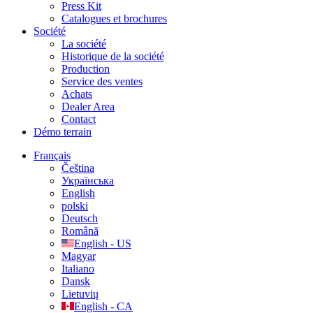
Press Kit
Catalogues et brochures
Société
La société
Historique de la société
Production
Service des ventes
Achats
Dealer Area
Contact
Démo terrain
Français
Čeština
Українська
English
polski
Deutsch
Română
English - US
Magyar
Italiano
Dansk
Lietuvių
English - CA