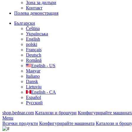
Зона за дилъри
Контакт
Полева демонстрация
Български
Čeština
Українська
English
polski
Français
Deutsch
Română
English - US
Magyar
Italiano
Dansk
Lietuvių
English - CA
Español
Русский
shop.bednar.com
Каталози и брошури
Конфигурирайте машинат
Menu
Всички продукти
Конфигурирайте машината
Каталози и брош