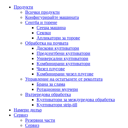
Продукти
Всички продукти
Конфигурирайте машината
Сеитба и торене
Cееща машина
Cеялки
Апликатори за торове
Обработка на почвата
Дискови култиватори
Предсеитбени култиватори
Универсални култиватори
Kомбинирани култиватори
Чизел плугове
Kомбинирани чизел плугове
Управление на остатъците от реколтата
Брана за слама
Pотационни мулчери
Вътрередова обработка
Kултиватори за междуредова обработка
Kултиватори strip-till
Намери дилър
Сервиз
Резервни части
Сервиз