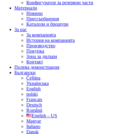
Конфигуратор за резервни части
Материали
Новини
Прессъобщения
Каталози и брошури
За нас
За компанията
История на компанията
Производство
Покупка
Зона за дилъри
Контакт
Полева демонстрация
Български
Čeština
Українська
English
polski
Français
Deutsch
Română
English – US
Magyar
Italiano
Dansk