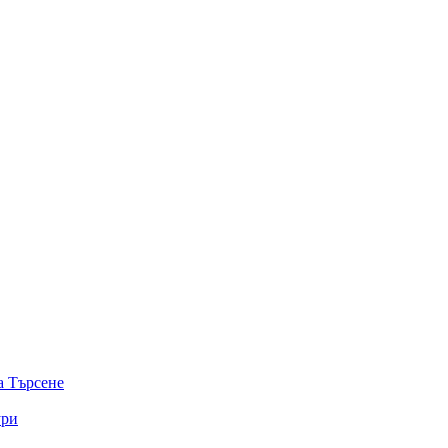
а
Търсене
ури