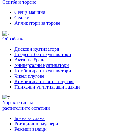
Сеитба и торене
Cееща машина
Cеялки
Апликатори за торове
Обработка
Дискови култиватори
Предсеитбени култиватори
Активна брана
Универсални култиватори
Kомбинирани култиватори
Чизел плугове
Kомбинирани чизел плугове
Прикачни уплътняващи валяци
Управление на
растителните остатъци
Брана за слама
Pотационни мулчери
Режещи валяци