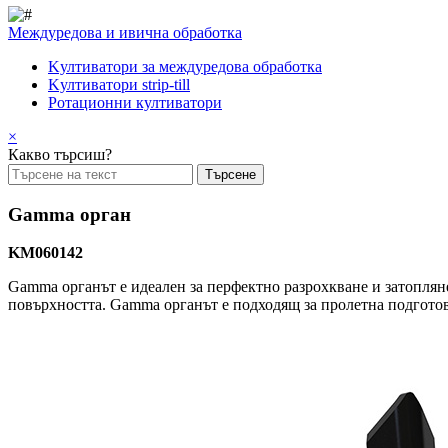
Междуредова и ивична обработка
Kултиватори за междуредова обработка
Kултиватори strip-till
Ротационни култиватори
×
Какво търсиш?
Gamma орган
KM060142
Gamma органът е идеален за перфектно разрохкване и затопляне
повърхността. Gamma органът е подходящ за пролетна подготов