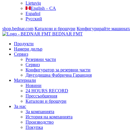
Lietuvių
English – CA
Español
Русский
shop.bednar.com
Каталози и брошури
Конфигурирайте машинат
BEDNAR FMT
Продукти
Намери дилър
Сервиз
Резервни части
Сервиз
Конфигуратор за резервни части
Двугодишна Фабрична Гаранция
Материали
Новини
24 HOURS RECORD
Прессъобщения
Каталози и брошури
За нас
За компанията
История на компанията
Производство
Покупка