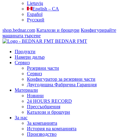
Lietuvių
English – CA
Español
Русский
shop.bednar.com
Каталози и брошури
Конфигурирайте
машината
търсене
BEDNAR FMT
Продукти
Намери дилър
Сервиз
Резервни части
Сервиз
Конфигуратор за резервни части
Двугодишна Фабрична Гаранция
Материали
Новини
24 HOURS RECORD
Прессъобщения
Каталози и брошури
За нас
За компанията
История на компанията
Производство