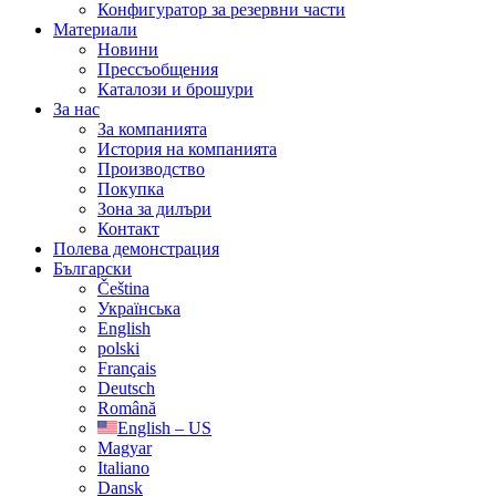
Конфигуратор за резервни части
Материали
Новини
Прессъобщения
Каталози и брошури
За нас
За компанията
История на компанията
Производство
Покупка
Зона за дилъри
Контакт
Полева демонстрация
Български
Čeština
Українська
English
polski
Français
Deutsch
Română
English – US
Magyar
Italiano
Dansk