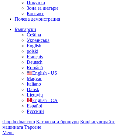
Покупка
Зона за дилъри
Контакт
Полева демонстрация
Български
Čeština
Українська
English
polski
Français
Deutsch
Română
English - US
Magyar
Italiano
Dansk
Lietuvių
English - CA
Español
Русский
shop.bednar.com
Каталози и брошури
Конфигурирайте
машината
Търсене
Menu