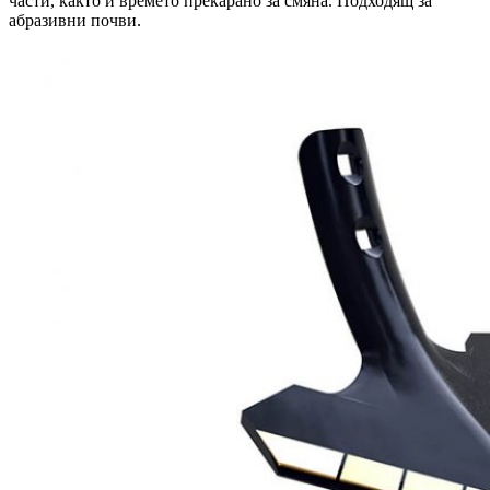
части, както и времето прекарано за смяна. Подходящ за
абразивни почви.