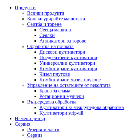
Продукти
Всички продукти
Конфигурирайте машината
Сеитба и торене
Cееща машина
Cеялки
Апликатори за торове
Обработка на почвата
Дискови култиватори
Предсеитбени култиватори
Универсални култиватори
Kомбинирани култиватори
Чизел плугове
Kомбинирани чизел плугове
Управление на остатъците от реколтата
Брана за слама
Pотационни мулчери
Вътрередова обработка
Kултиватори за междуредова обработка
Kултиватори strip-till
Намери дилър
Сервиз
Резервни части
Сервиз