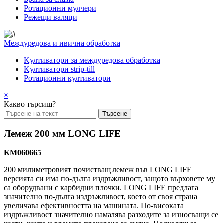
Pотационни мулчери
Режещи валяци
Междуредова и ивична обработка
Kултиватори за междуредова обработка
Kултиватори strip-till
Ротационни култиватори
×
Какво търсиш?
Лемеж 200 мм LONG LIFE
KM060665
200 милиметровият почистващ лемеж във LONG LIFE
версията си има по-дълга издръжливост, защото върховете му
са оборудвани с карбидни плочки. LONG LIFE предлага
значително по-дълга издръжливост, което от своя страна
увеличава ефективността на машината. По-високата
издръжливост значително намалява разходите за износващи се