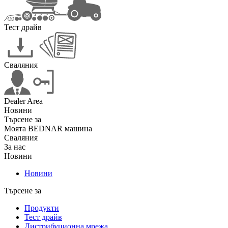
Тест драйв
Сваляния
Dealer Area
Новини
Търсене за
Моята BEDNAR машина
Сваляния
За нас
Новини
Новини
Търсене за
Продукти
Тест драйв
Дистрибуционна мрежа