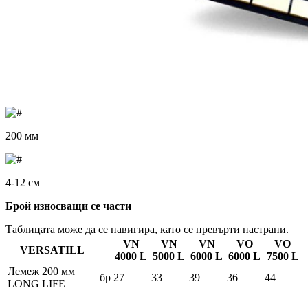
200 мм
4-12 см
Брой износващи се части
Таблицата може да се навигира, като се превърти настрани.
VN
VN
VN
VO
VO
VERSATILL
4000 L
5000 L
6000 L
6000 L
7500 L
Лемеж 200 мм
бр
27
33
39
36
44
LONG LIFE