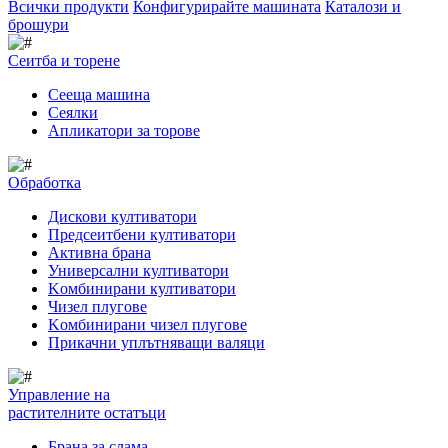
Всички продукти
Конфигурирайте машината
Каталози и
брошури
Сеитба и торене
Cееща машина
Cеялки
Апликатори за торове
Обработка
Дискови култиватори
Предсеитбени култиватори
Активна брана
Универсални култиватори
Kомбинирани култиватори
Чизел плугове
Kомбинирани чизел плугове
Прикачни уплътняващи валяци
Управление на
растителните остатъци
Брана за слама