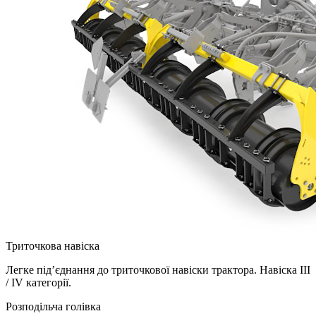
Триточкова навіска
Легке під’єднання до триточкової навіски трактора. Навіска III
/ IV категорії.
Розподільча голівка