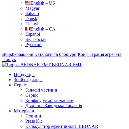
English – US
Magyar
Italiano
Dansk
Lietuvių
English – CA
Español
Български
Русский
shop.bednar.com
Каталоги та брошури
Конфігурація агрегата
Пошук
BEDNAR FMT
Продукція
Знайти дилера
Сервіс
Запасні частини
Сервіс
Конфігуратор запчастин
Дворічна Заводська Гарантія
Матеріали
Новини
Press Kit
Калькулятор ефективності BEDNAR