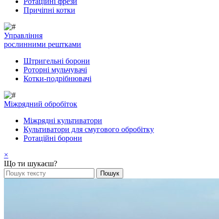
Ротаційні фрези
Причіпні котки
Управління
рослинними рештками
Штригельні борони
Pоторні мульчувачі
Котки-подрібнювачі
Mіжрядний обробіток
Міжрядні культиватори
Культиватори для смугового обробітку
Ротаційні борони
×
Що ти шукаєш?