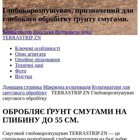
Глибокорозпушувач, призначений для
глибокого обробітку ґрунту смугами.
Конфігуратор
Проспект
Відтворити відео
TERRASTRIP ZN
Ключові особливості
Oпис агрегата
Oпційне обладнання
Технічні дані
Фото
Відгуки
Домашня сторінка
Міжрядна культивація
Культиватори для
смугового обробітку
TERRASTRIP ZN Глибокорозпушувач
смугового обробітку
ОБРОБЛЯЄ ҐРУНТ СМУГАМИ НА
ГЛИБИНУ ДО 55 СМ.
Смуговий глибокорозпушувач TERRASTRIP ZN — це
спеціально розроблений глибокорозпушувач на базі добре