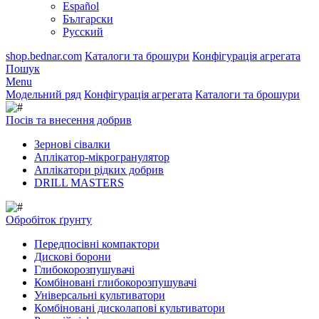
Español
Български
Русский
shop.bednar.com
Каталоги та брошури
Конфігурація агрегата
Пошук
Menu
Модельний ряд
Конфігурація агрегата
Каталоги та брошури
Посів та внесення добрив
Зернові сівалки
Аплікатор-мікрогранулятор
Аплікатори рідких добрив
DRILL MASTERS
Обробіток ґрунту
Передпосівні компактори
Дискові борони
Глибокорозпушувачі
Комбіновані глибокорозпушувачі
Універсальні культиватори
Комбіновані дисколапові культиватори