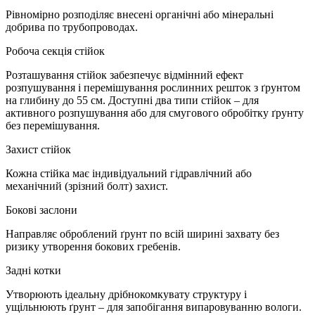
Рівномірно розподіляє внесені органічні або мінеральні
добрива по трубопроводах.
Робоча секція стійок
Розташування стійок забезпечує відмінний ефект
розпушування і перемішування рослинних решток з ґрунтом
на глибину до 55 см. Доступні два типи стійок – для
активного розпушування або для смугового обробітку ґрунту
без перемішування.
Захист стійок
Кожна стійка має індивідуальний гідравлічний або
механічний (зрізний болт) захист.
Бокові заслони
Направляє оброблений ґрунт по всій ширині захвату без
ризику утворення бокових гребенів.
Задні котки
Утворюють ідеальну дрібнокомкувату структуру і
ущільнюють ґрунт – для запобігання випаровуванню вологи.