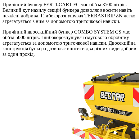
Причіпний бункер FERTI-CART FC має об’єм 3500 літрів.
Великий кут нахилу секцій бункера дозволяє вносити навіть
неякісні добрива. Глибокорозпушувач TERRASTRIP ZN легко
агрегатується з ним за допомогою триточкової навіски.
Причіпний двосекційний бункер COMBO SYSTEM CS має
об’єм 5000 літрів. Глибокорозпушувач смугового обробітку
агрегатується за допомогою триточкової навіски. Двосекційна
конструкція бункера дозволяє вносити два різних види добрив
за один прохід.