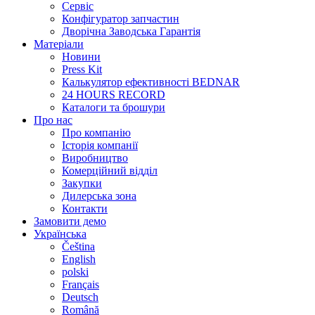
Сервіс
Конфігуратор запчастин
Дворічна Заводська Гарантія
Матеріали
Новини
Press Kit
Калькулятор ефективності BEDNAR
24 HOURS RECORD
Каталоги та брошури
Про нас
Про компанію
Історія компанії
Виробництво
Комерційний відділ
Закупки
Дилерська зона
Контакти
Замовити демо
Українська
Čeština
English
polski
Français
Deutsch
Română