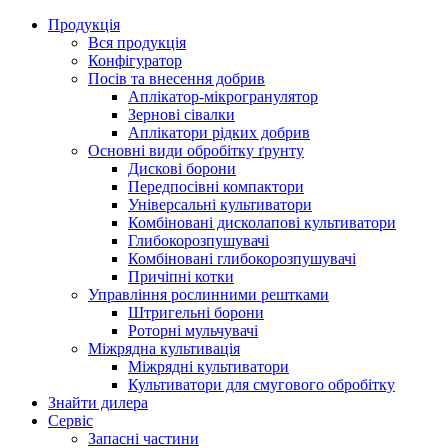
Продукція
Вся продукція
Конфігуратор
Посів та внесення добрив
Аплікатор-мікрогранулятор
Зернові сівалки
Аплікатори рідких добрив
Oсновні види обробітку ґрунту
Дискові борони
Передпосівні компактори
Універсальні культиватори
Комбіновані дисколапові культиватори
Глибокорозпушувачі
Комбіновані глибокорозпушувачі
Причіпні котки
Управління рослинними рештками
Штригельні борони
Pоторні мульчувачі
Міжрядна культивація
Міжрядні культиватори
Культиватори для смугового обробітку
Знайти дилера
Сервіс
Запасні частини