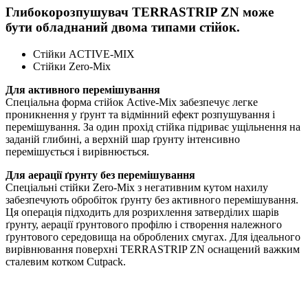
Глибокорозпушувач TERRASTRIP ZN може
бути обладнаний двома типами стійок.
Стійки ACTIVE-MIX
Стійки Zero-Mix
Для активного перемішування
Спеціальна форма стійок Active-Mix забезпечує легке
проникнення у ґрунт та відмінний ефект розпушування і
перемішування. За один прохід стійка підриває ущільнення на
заданій глибині, а верхній шар ґрунту інтенсивно
перемішується і вирівнюється.
Для аерації ґрунту без перемішування
Спеціальні стійки Zero-Mix з негативним кутом нахилу
забезпечують обробіток ґрунту без активного перемішування.
Ця операція підходить для розрихлення затверділих шарів
ґрунту, аерації ґрунтового профілю і створення належного
ґрунтового середовища на оброблених смугах. Для ідеального
вирівнювання поверхні TERRASTRIP ZN оснащений важким
сталевим котком Cutpack.