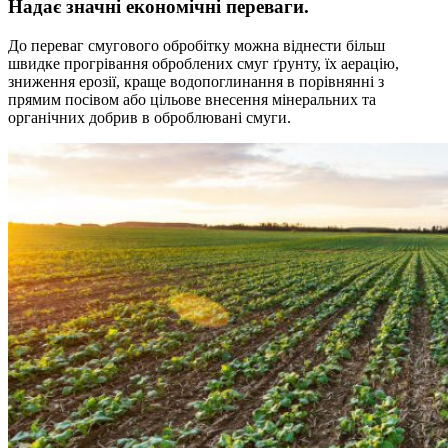
Надає значні економічні переваги.
До переваг смугового обробітку можна віднести більш
швидке прогрівання оброблених смуг ґрунту, їх аерацію,
зниження ерозії, краще водопоглинання в порівнянні з
прямим посівом або цільове внесення мінеральних та
органічних добрив в оброблювані смуги.