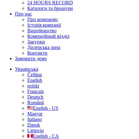
24 HOURS RECORD
Каталоги та брошури
Про нас
Про компанію
Історія компанії
Виробництво
Комерційний відділ
Закупки
Дилерська зона
Контакти
Замовити демо
Українська
Čeština
English
polski
Français
Deutsch
Română
English - US
Magyar
Italiano
Dansk
Lietuvių
English - CA