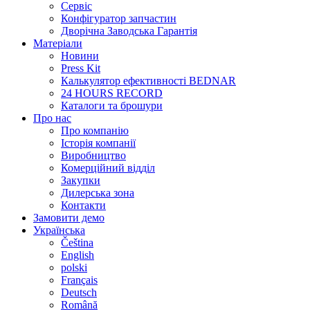
Сервіс
Конфігуратор запчастин
Дворічна Заводська Гарантія
Матеріали
Новини
Press Kit
Калькулятор ефективності BEDNAR
24 HOURS RECORD
Каталоги та брошури
Про нас
Про компанію
Історія компанії
Виробництво
Комерційний відділ
Закупки
Дилерська зона
Контакти
Замовити демо
Українська
Čeština
English
polski
Français
Deutsch
Română