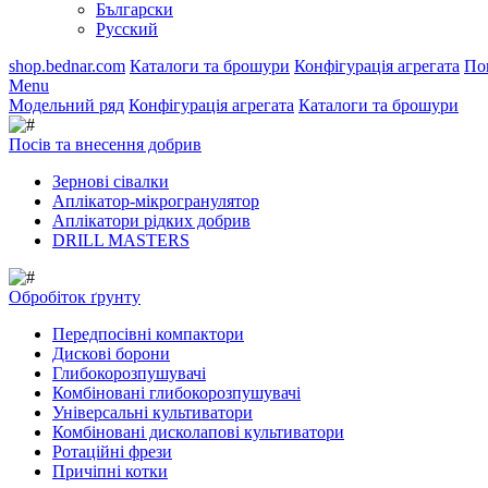
Български
Русский
shop.bednar.com
Каталоги та брошури
Конфігурація агрегата
По
Menu
Модельний ряд
Конфігурація агрегата
Каталоги та брошури
Посів та внесення добрив
Зернові сівалки
Аплікатор-мікрогранулятор
Аплікатори рідких добрив
DRILL MASTERS
Обробіток ґрунту
Передпосівні компактори
Дискові борони
Глибокорозпушувачі
Комбіновані глибокорозпушувачі
Універсальні культиватори
Комбіновані дисколапові культиватори
Ротаційні фрези
Причіпні котки