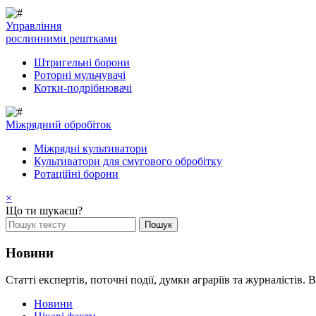
Управління
рослинними рештками
Штригельні борони
Pоторні мульчувачі
Котки-подрібнювачі
Mіжрядний обробіток
Міжрядні культиватори
Культиватори для смугового обробітку
Ротаційні борони
×
Що ти шукаєш?
Новини
Статті експертів, поточні події, думки аграріїв та журналістів. В
Новини