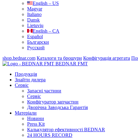
English – US
Magyar
Italiano
Dansk
Lietuvių
English – CA
Español
Български
Русский
shop.bednar.com
Каталоги та брошури
Конфігурація агрегата
По
BEDNAR FMT
Продукція
Знайти дилера
Сервіс
Запасні частини
Сервіс
Конфігуратор запчастин
Дворічна Заводська Гарантія
Матеріали
Новини
Press Kit
Калькулятор ефективності BEDNAR
24 HOURS RECORD