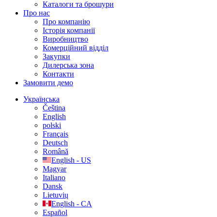
Каталоги та брошури
Про нас
Про компанію
Історія компанії
Виробництво
Комерційний відділ
Закупки
Дилерська зона
Контакти
Замовити демо
Українська
Čeština
English
polski
Français
Deutsch
Română
English - US
Magyar
Italiano
Dansk
Lietuvių
English - CA
Español