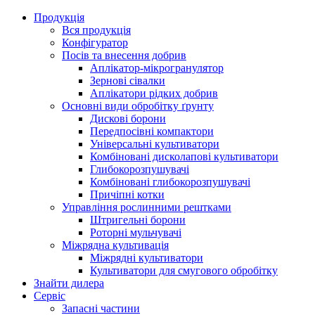
Продукція
Вся продукція
Конфігуратор
Посів та внесення добрив
Аплікатор-мікрогранулятор
Зернові сівалки
Аплікатори рідких добрив
Oсновні види обробітку ґрунту
Дискові борони
Передпосівні компактори
Універсальні культиватори
Комбіновані дисколапові культиватори
Глибокорозпушувачі
Комбіновані глибокорозпушувачі
Причіпні котки
Управління рослинними рештками
Штригельні борони
Pоторні мульчувачі
Міжрядна культивація
Міжрядні культиватори
Культиватори для смугового обробітку
Знайти дилера
Сервіс
Запасні частини