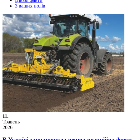
Цікаві факти
З ваших полів
11.
Травень
2026
В Україні запрацювала перша ротаційна фреза…