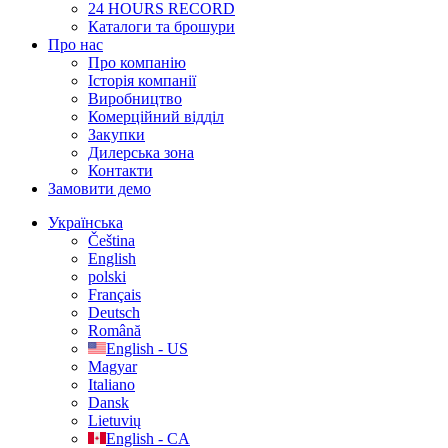
24 HOURS RECORD
Каталоги та брошури
Про нас
Про компанію
Історія компанії
Виробництво
Комерційний відділ
Закупки
Дилерська зона
Контакти
Замовити демо
Українська
Čeština
English
polski
Français
Deutsch
Română
English - US
Magyar
Italiano
Dansk
Lietuvių
English - CA