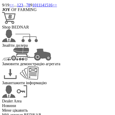
9/19
<<
...
1
2
3
...
7
8
9
10
11
14
15
16
>>
JOY
OF FARMING
Shop BEDNAR
Знайти дилера
Замовити демонстрацію агрегата
Завантажити інформацію
Dealer Area
Новини
Мене цікавить
Мій агрегат BEDNAR