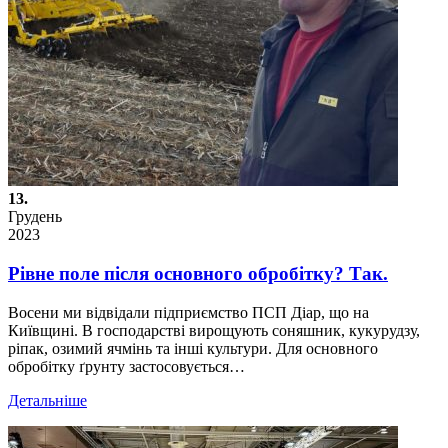
13.
Грудень
2023
Рівне поле після основного обробітку? Так.
Восени ми відвідали підприємство ПСП Діар, що на
Київщині. В господарстві вирощують соняшник, кукурудзу,
ріпак, озимий ячмінь та інші культури. Для основного
обробітку ґрунту застосовується…
Детальніше