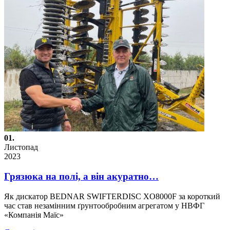
01.
Листопад
2023
Грязюка на полі, а він акуратно…
Як дискатор BEDNAR SWIFTERDISC XO8000F за короткий
час став незамінним ґрунтообробним агрегатом у НВФГ
«Компанія Маїс»