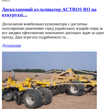
Дисколаповий культиватор ACTROS RO на
кукурудзі…
Дисколапові комбіновані культиватори є достатньо
популярними рішеннями серед українських аграріїв перш за
все завдяки ефективному виконанню декількох задач за один
прохід. Дані агрегати подрібнюють та…
Детальніше