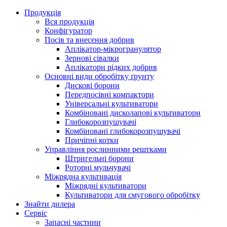
Продукція
Вся продукція
Конфігуратор
Посів та внесення добрив
Аплікатор-мікрогранулятор
Зернові сівалки
Аплікатори рідких добрив
Oсновні види обробітку ґрунту
Дискові борони
Передпосівні компактори
Універсальні культиватори
Комбіновані дисколапові культиватори
Глибокорозпушувачі
Комбіновані глибокорозпушувачі
Причіпні котки
Управління рослинними рештками
Штригельні борони
Pоторні мульчувачі
Міжрядна культивація
Міжрядні культиватори
Культиватори для смугового обробітку
Знайти дилера
Сервіс
Запасні частини