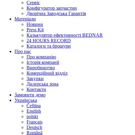
Сервіс
Конфігуратор запчастин
Дворічна Заводська Гарантія
Матеріали
Новини
Press Kit
Калькулятор ефективності BEDNAR
24 HOURS RECORD
Каталоги та брошури
Про нас
Про компанію
Історія компанії
Виробництво
Комерційний відділ
Закупки
Дилерська зона
Контакти
Замовити демо
Українська
Čeština
English
polski
Français
Deutsch
Română