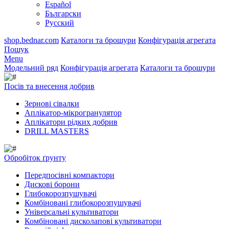
Español
Български
Русский
shop.bednar.com
Каталоги та брошури
Конфігурація агрегата
Пошук
Menu
Модельний ряд
Конфігурація агрегата
Каталоги та брошури
Посів та внесення добрив
Зернові сівалки
Аплікатор-мікрогранулятор
Аплікатори рідких добрив
DRILL MASTERS
Обробіток ґрунту
Передпосівні компактори
Дискові борони
Глибокорозпушувачі
Комбіновані глибокорозпушувачі
Універсальні культиватори
Комбіновані дисколапові культиватори