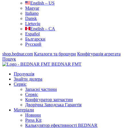
English – US
Magyar
Italiano
Dansk
Lietuvių
English – CA
Español
Български
Русский
shop.bednar.com
Каталоги та брошури
Конфігурація агрегата
Пошук
BEDNAR FMT
Продукція
Знайти дилера
Сервіс
Запасні частини
Сервіс
Конфігуратор запчастин
Дворічна Заводська Гарантія
Матеріали
Новини
Press Kit
Калькулятор ефективності BEDNAR