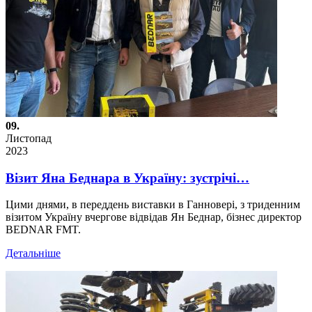
09.
Листопад
2023
Візит Яна Беднара в Україну: зустрічі…
Цими днями, в переддень виставки в Ганновері, з триденним
візитом Україну вчергове відвідав Ян Беднар, бізнес директор
BEDNAR FMT.
Детальніше