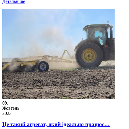
Детальніше
09.
Жовтень
2023
Це такий агрегат, який ідеально працює…