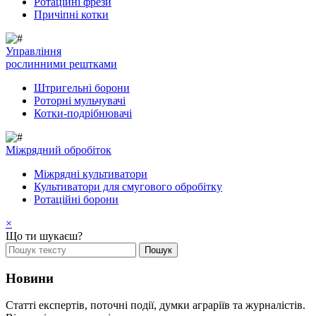
Ротаційні фрези
Причіпні котки
Управління
рослинними рештками
Штригельні борони
Pоторні мульчувачі
Котки-подрібнювачі
Mіжрядний обробіток
Міжрядні культиватори
Культиватори для смугового обробітку
Ротаційні борони
×
Що ти шукаєш?
Новини
Статті експертів, поточні події, думки аграріїв та журналістів.