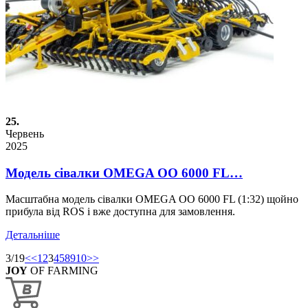
25.
Червень
2025
Модель сівалки OMEGA OO 6000 FL…
Масштабна модель сівалки OMEGA OO 6000 FL (1:32) щойно
прибула від ROS і вже доступна для замовлення.
Детальніше
3/19
<<
1
2
3
4
5
8
9
10
>>
JOY
OF FARMING