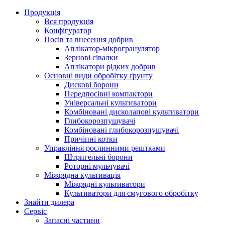
Продукція
Вся продукція
Конфігуратор
Посів та внесення добрив
Аплікатор-мікрогранулятор
Зернові сівалки
Аплікатори рідких добрив
Oсновні види обробітку ґрунту
Дискові борони
Передпосівні компактори
Універсальні культиватори
Комбіновані дисколапові культиватори
Глибокорозпушувачі
Комбіновані глибокорозпушувачі
Причіпні котки
Управління рослинними рештками
Штригельні борони
Pоторні мульчувачі
Міжрядна культивація
Міжрядні культиватори
Культиватори для смугового обробітку
Знайти дилера
Сервіс
Запасні частини