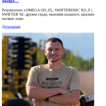
досвід…
Результатати з OMEGA OO_FL, SWIFTERDISC XO_F і
SWIFTER SE: дружні сходи, економія пального, ідеальне
посівне ложе.
Детальніше