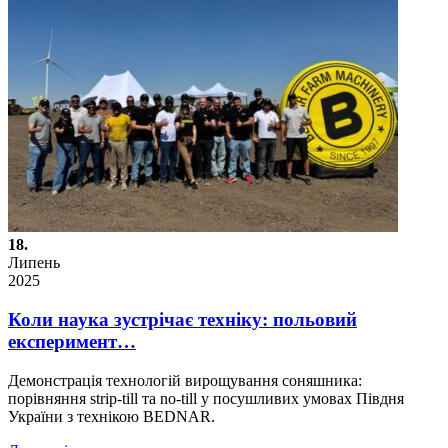
18.
Липень
2025
Коли наука зустрічає техніку: польовий
експеримент…
Демонстрація технологій вирощування соняшника:
порівняння strip-till та no-till у посушливих умовах Півдня
України з технікою BEDNAR.