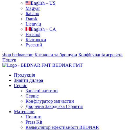
English – US
Magyar
Italiano
Dansk
Lietuvių
English – CA
Español
Български
Русский
shop.bednar.com
Каталоги та брошури
Конфігурація агрегата
Пошук
BEDNAR FMT
Продукція
Знайти дилера
Сервіс
Запасні частини
Сервіс
Конфігуратор запчастин
Дворічна Заводська Гарантія
Матеріали
Новини
Press Kit
Калькулятор ефективності BEDNAR