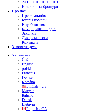
24 HOURS RECORD
Каталоги та брошури
Про нас
Про компанію
Історія компанії
Виробництво
Комерційний відділ
Закупки
Дилерська зона
Контакти
Замовити демо
Українська
Čeština
English
polski
Français
Deutsch
Română
English - US
Magyar
Italiano
Dansk
Lietuvių
English - CA