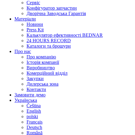
Сервіс
Конфігуратор запчастин
Дворічна Заводська Гарантія
Матеріали
Новини
Press Kit
Калькулятор ефективності BEDNAR
24 HOURS RECORD
Каталоги та брошури
Про нас
Про компанію
Історія компанії
Виробництво
Комерційний відділ
Закупки
Дилерська зона
Контакти
Замовити демо
Українська
Čeština
English
polski
Français
Deutsch
Română