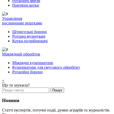
Ротаційні фрези
Причіпні котки
Управління
рослинними рештками
Штригельні борони
Pоторні мульчувачі
Котки-подрібнювачі
Mіжрядний обробіток
Міжрядні культиватори
Культиватори для смугового обробітку
Ротаційні борони
×
Що ти шукаєш?
Новини
Статті експертів, поточні події, думки аграріїв та журналістів.