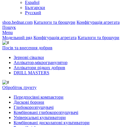
Español
Български
Русский
shop.bednar.com
Каталоги та брошури
Конфігурація агрегата
Пошук
Menu
Модельний ряд
Конфігурація агрегата
Каталоги та брошури
Посів та внесення добрив
Зернові сівалки
Аплікатор-мікрогранулятор
Аплікатори рідких добрив
DRILL MASTERS
Обробіток ґрунту
Передпосівні компактори
Дискові борони
Глибокорозпушувачі
Комбіновані глибокорозпушувачі
Універсальні культиватори
Комбіновані дисколапові культиватори