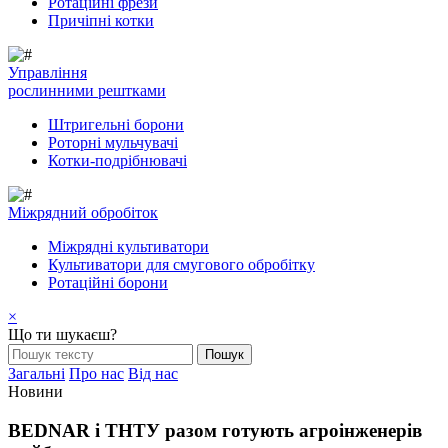
Ротаційні фрези
Причіпні котки
Управління
рослинними рештками
Штригельні борони
Pоторні мульчувачі
Котки-подрібнювачі
Mіжрядний обробіток
Міжрядні культиватори
Культиватори для смугового обробітку
Ротаційні борони
×
Що ти шукаєш?
Загальні
Про нас
Від нас
Новини
BEDNAR і ТНТУ разом готують агроінженерів