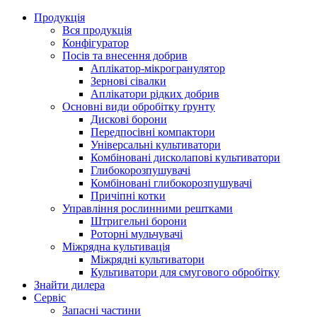
Продукція
Вся продукція
Конфігуратор
Посів та внесення добрив
Аплікатор-мікрогранулятор
Зернові сівалки
Аплікатори рідких добрив
Oсновні види обробітку ґрунту
Дискові борони
Передпосівні компактори
Універсальні культиватори
Комбіновані дисколапові культиватори
Глибокорозпушувачі
Комбіновані глибокорозпушувачі
Причіпні котки
Управління рослинними рештками
Штригельні борони
Pоторні мульчувачі
Міжрядна культивація
Міжрядні культиватори
Культиватори для смугового обробітку
Знайти дилера
Сервіс
Запасні частини