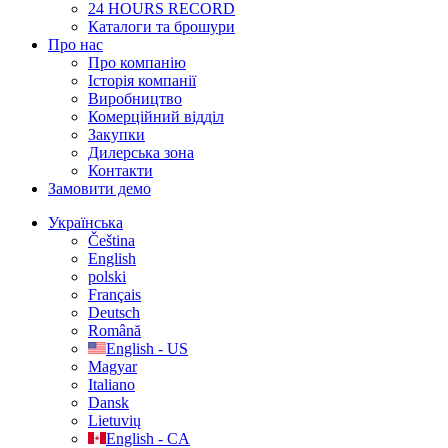
24 HOURS RECORD
Каталоги та брошури
Про нас
Про компанію
Історія компанії
Виробництво
Комерційний відділ
Закупки
Дилерська зона
Контакти
Замовити демо
Українська
Čeština
English
polski
Français
Deutsch
Română
English - US
Magyar
Italiano
Dansk
Lietuvių
English - CA