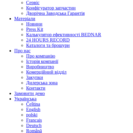
Сервіс
Конфігуратор запчастин
Дворічна Заводська Гарантія
Матеріали
Новини
Press Kit
Калькулятор ефективності BEDNAR
24 HOURS RECORD
Каталоги та брошури
Про нас
Про компанію
Історія компанії
Виробництво
Комерційний відділ
Закупки
Дилерська зона
Контакти
Замовити демо
Українська
Čeština
English
polski
Français
Deutsch
Română