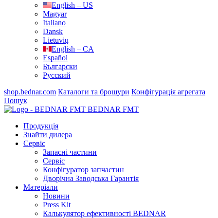
English – US
Magyar
Italiano
Dansk
Lietuvių
English – CA
Español
Български
Русский
shop.bednar.com
Каталоги та брошури
Конфігурація агрегата
Пошук
BEDNAR FMT
Продукція
Знайти дилера
Сервіс
Запасні частини
Сервіс
Конфігуратор запчастин
Дворічна Заводська Гарантія
Матеріали
Новини
Press Kit
Калькулятор ефективності BEDNAR