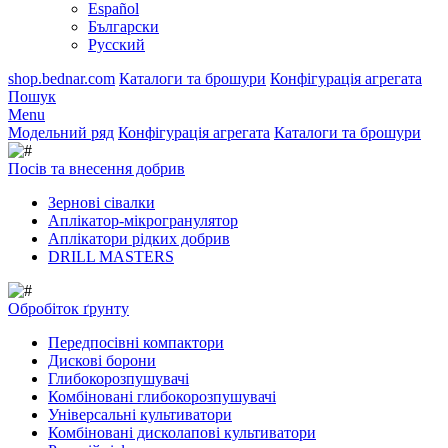
Español
Български
Русский
shop.bednar.com
Каталоги та брошури
Конфігурація агрегата
Пошук
Menu
Модельний ряд
Конфігурація агрегата
Каталоги та брошури
Посів та внесення добрив
Зернові сівалки
Аплікатор-мікрогранулятор
Аплікатори рідких добрив
DRILL MASTERS
Обробіток ґрунту
Передпосівні компактори
Дискові борони
Глибокорозпушувачі
Комбіновані глибокорозпушувачі
Універсальні культиватори
Комбіновані дисколапові культиватори