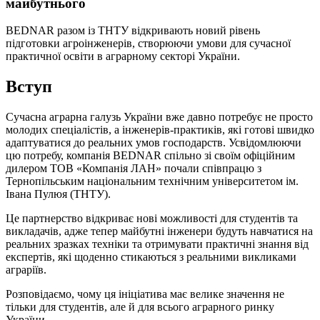
майбутнього
BEDNAR разом із ТНТУ відкривають новий рівень
підготовки агроінженерів, створюючи умови для сучасної
практичної освіти в аграрному секторі України.
Вступ
Сучасна аграрна галузь України вже давно потребує не просто
молодих спеціалістів, а інженерів-практиків, які готові швидко
адаптуватися до реальних умов господарств. Усвідомлюючи
цю потребу, компанія BEDNAR спільно зі своїм офіційним
дилером ТОВ «Компанія ЛАН» почали співпрацю з
Тернопільським національним технічним університетом ім.
Івана Пулюя (ТНТУ).
Це партнерство відкриває нові можливості для студентів та
викладачів, адже тепер майбутні інженери будуть навчатися на
реальних зразках техніки та отримувати практичні знання від
експертів, які щоденно стикаються з реальними викликами
аграріїв.
Розповідаємо, чому ця ініціатива має велике значення не
тільки для студентів, але й для всього аграрного ринку
України.