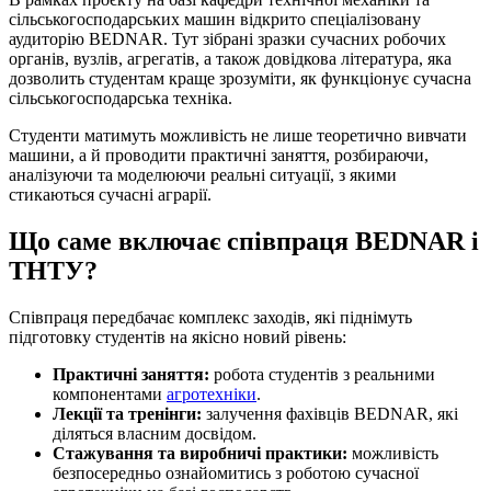
сільськогосподарських машин відкрито спеціалізовану
аудиторію BEDNAR. Тут зібрані зразки сучасних робочих
органів, вузлів, агрегатів, а також довідкова література, яка
дозволить студентам краще зрозуміти, як функціонує сучасна
сільськогосподарська техніка.
Студенти матимуть можливість не лише теоретично вивчати
машини, а й проводити практичні заняття, розбираючи,
аналізуючи та моделюючи реальні ситуації, з якими
стикаються сучасні аграрії.
Що саме включає співпраця BEDNAR і
ТНТУ?
Співпраця передбачає комплекс заходів, які піднімуть
підготовку студентів на якісно новий рівень:
Практичні заняття:
робота студентів з реальними
компонентами
агротехніки
.
Лекції та тренінги:
залучення фахівців BEDNAR, які
діляться власним досвідом.
Стажування та виробничі практики:
можливість
безпосередньо ознайомитись з роботою сучасної