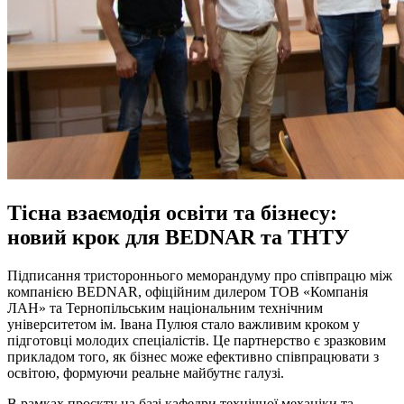
Тісна взаємодія освіти та бізнесу:
новий крок для BEDNAR та ТНТУ
Підписання тристороннього меморандуму про співпрацю між
компанією BEDNAR, офіційним дилером ТОВ «Компанія
ЛАН» та Тернопільським національним технічним
університетом ім. Івана Пулюя стало важливим кроком у
підготовці молодих спеціалістів. Це партнерство є зразковим
прикладом того, як бізнес може ефективно співпрацювати з
освітою, формуючи реальне майбутнє галузі.
В рамках проєкту на базі кафедри технічної механіки та