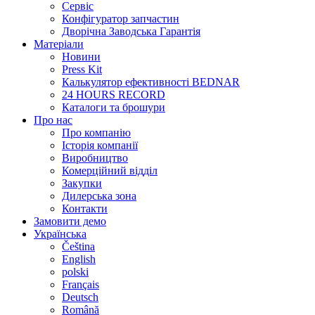
Сервіс
Конфігуратор запчастин
Дворічна Заводська Гарантія
Матеріали
Новини
Press Kit
Калькулятор ефективності BEDNAR
24 HOURS RECORD
Каталоги та брошури
Про нас
Про компанію
Історія компанії
Виробництво
Комерційний відділ
Закупки
Дилерська зона
Контакти
Замовити демо
Українська
Čeština
English
polski
Français
Deutsch
Română