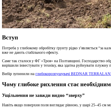
Вступ
Потреба у глибокому обробітку ґрунту рідко з’являється “за ка
вже не дають стабільного ефекту.
Саме так сталося у ФГ «Троя» на Полтавщині. Господарство обр
вирішили інвестувати у техніку, яка здатна руйнувати плужну 
Вибір зупинили на
глибокорозпушувачі BEDNAR TERRALAN
Чому глибоке рихлення стає необхідним
Ущільнення не завжди видно “зверху”
Навіть якщо поверхня поля виглядає рівною, у шарі 25–45 см м