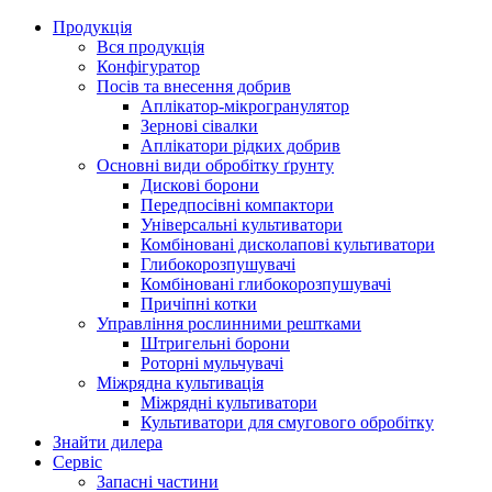
Продукція
Вся продукція
Конфігуратор
Посів та внесення добрив
Аплікатор-мікрогранулятор
Зернові сівалки
Аплікатори рідких добрив
Oсновні види обробітку ґрунту
Дискові борони
Передпосівні компактори
Універсальні культиватори
Комбіновані дисколапові культиватори
Глибокорозпушувачі
Комбіновані глибокорозпушувачі
Причіпні котки
Управління рослинними рештками
Штригельні борони
Pоторні мульчувачі
Міжрядна культивація
Міжрядні культиватори
Культиватори для смугового обробітку
Знайти дилера
Сервіс
Запасні частини