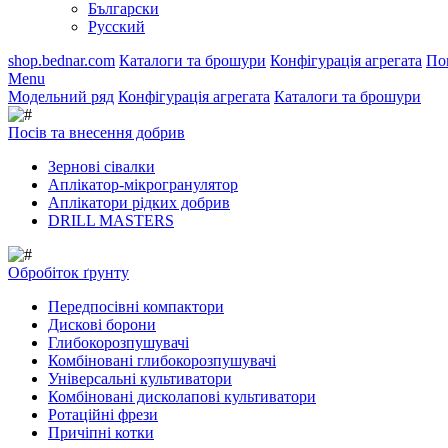
Български
Русский
shop.bednar.com
Каталоги та брошури
Конфігурація агрегата
По
Menu
Модельний ряд
Конфігурація агрегата
Каталоги та брошури
Посів та внесення добрив
Зернові сівалки
Аплікатор-мікрогранулятор
Аплікатори рідких добрив
DRILL MASTERS
Обробіток ґрунту
Передпосівні компактори
Дискові борони
Глибокорозпушувачі
Комбіновані глибокорозпушувачі
Універсальні культиватори
Комбіновані дисколапові культиватори
Ротаційні фрези
Причіпні котки