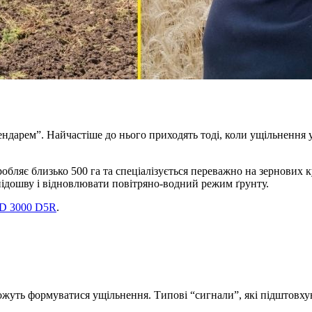
лендарем”. Найчастіше до нього приходять тоді, коли ущільнення 
обляє близько 500 га та спеціалізується переважно на зернових
підошву і відновлювати повітряно-водний режим ґрунту.
D 3000 D5R
.
ожуть формуватися ущільнення. Типові “сигнали”, які підштовху