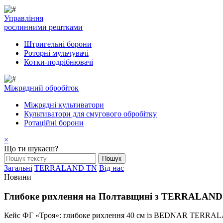
Управління
рослинними рештками
Штригельні борони
Pоторні мульчувачі
Котки-подрібнювачі
Mіжрядний обробіток
Міжрядні культиватори
Культиватори для смугового обробітку
Ротаційні борони
×
Що ти шукаєш?
Загальні
TERRALAND TN
Від нас
Новини
Глибоке рихлення на Полтавщині з TERRALAND
Кейс ФГ «Троя»: глибоке рихлення 40 см із BEDNAR TERRALAN