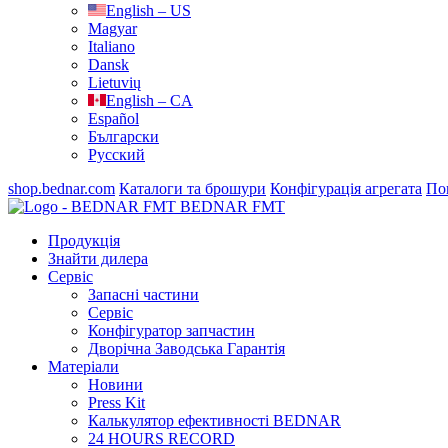
English – US
Magyar
Italiano
Dansk
Lietuvių
English – CA
Español
Български
Русский
shop.bednar.com
Каталоги та брошури
Конфігурація агрегата
По
BEDNAR FMT
Продукція
Знайти дилера
Сервіс
Запасні частини
Сервіс
Конфігуратор запчастин
Дворічна Заводська Гарантія
Матеріали
Новини
Press Kit
Калькулятор ефективності BEDNAR
24 HOURS RECORD