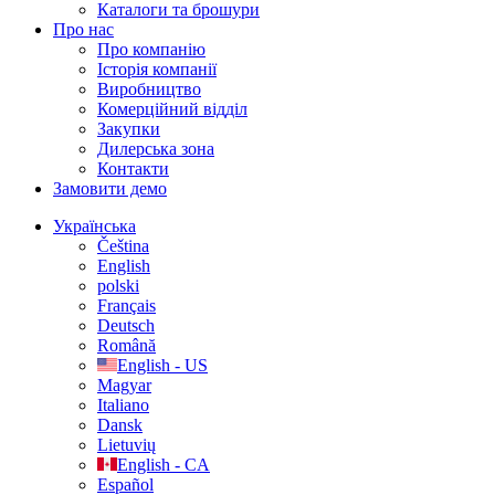
Каталоги та брошури
Про нас
Про компанію
Історія компанії
Виробництво
Комерційний відділ
Закупки
Дилерська зона
Контакти
Замовити демо
Українська
Čeština
English
polski
Français
Deutsch
Română
English - US
Magyar
Italiano
Dansk
Lietuvių
English - CA
Español