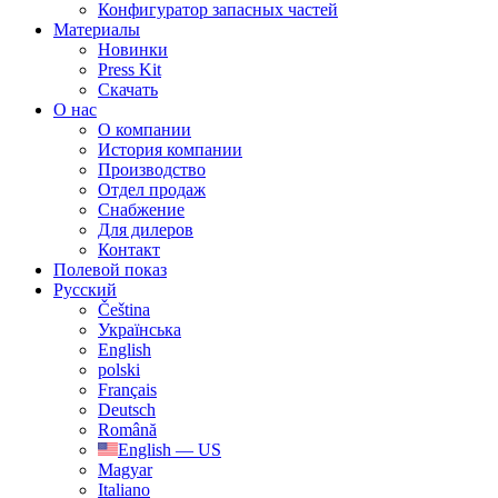
Конфигуратор запасных частей
Материалы
Новинки
Press Kit
Скачать
О нас
О компании
История компании
Производство
Отдел продаж
Cнабжение
Для дилеров
Контакт
Полевой показ
Русский
Čeština
Українська
English
polski
Français
Deutsch
Română
English — US
Magyar
Italiano