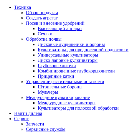
Техника
Обзор продукта
Создать агрегат
Посев и внесение удобрений
Высевающий аппарат
Сеялки
Oбработка почвы
Дисковые лущильники и бороны
Культиваторы для предпосевной подготовки
Универсальные культиваторы
Диско-лаповые культиваторы
Глубокорыхлители
Комбинированные глубокорыхлители
Прицепные катки
Управление растительными остатками
Штригельные бороны
Мульчеры
Междурядное культивирование
Междурядные культиваторы
Культиваторы для полосовой обработки
Найти дилера
Сервис
Запчасти
Сервисные службы