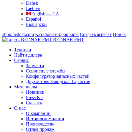
Dansk
Lietuvių
English — CA
Español
Български
shop.bednar.com
Каталоги и брошюры
Создать агрегат
Поиск
BEDNAR FMT
Техника
Найти дилера
Сервис
Запчасти
Сервисные службы
Конфигуратор запасных частей
Двухлетняя Заводская Гарантия
Материалы
Новинки
Press Kit
Скачать
О нас
О компании
История компании
Производство
Отдел продаж