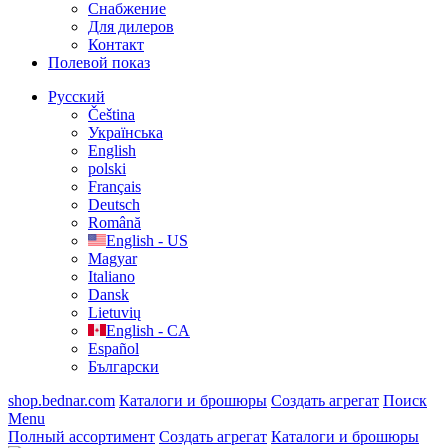
Cнабжение
Для дилеров
Контакт
Полевой показ
Русский
Čeština
Українська
English
polski
Français
Deutsch
Română
English - US
Magyar
Italiano
Dansk
Lietuvių
English - CA
Español
Български
shop.bednar.com
Каталоги и брошюры
Создать агрегат
Поиск
Menu
Полный ассортимент
Создать агрегат
Каталоги и брошюры