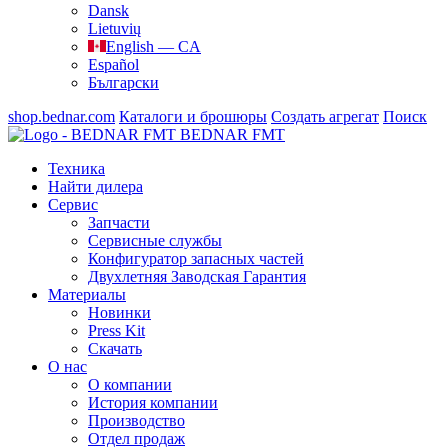
Dansk
Lietuvių
English — CA
Español
Български
shop.bednar.com
Каталоги и брошюры
Создать агрегат
Поиск
BEDNAR FMT
Техника
Найти дилера
Сервис
Запчасти
Сервисные службы
Конфигуратор запасных частей
Двухлетняя Заводская Гарантия
Материалы
Новинки
Press Kit
Скачать
О нас
О компании
История компании
Производство
Отдел продаж