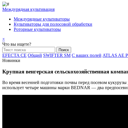
Междурядная культивация
Междурядные культиваторы
Культиваторы для полосовой обработки
Роторные культиваторы
×
Что вы ищете?
EFECTA CE
Общий
SWIFTER SM
С ваших полей
ATLAS AE 
Новинки
Крупная венгерская сельскохозяйственная компа
Во время весенней подготовки почвы перед посевом кукурузы у 
использует четыре машины марки BEDNAR — два предпосевны