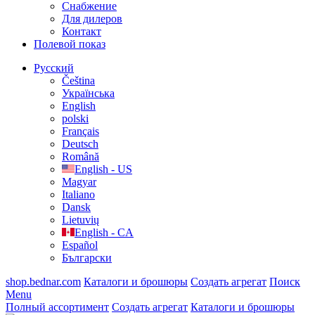
Cнабжение
Для дилеров
Контакт
Полевой показ
Русский
Čeština
Українська
English
polski
Français
Deutsch
Română
English - US
Magyar
Italiano
Dansk
Lietuvių
English - CA
Español
Български
shop.bednar.com
Каталоги и брошюры
Создать агрегат
Поиск
Menu
Полный ассортимент
Создать агрегат
Каталоги и брошюры