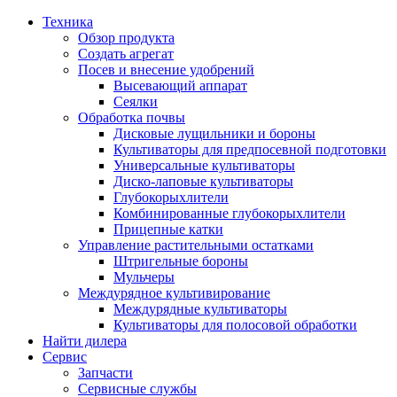
Техника
Обзор продукта
Создать агрегат
Посев и внесение удобрений
Высевающий аппарат
Сеялки
Oбработка почвы
Дисковые лущильники и бороны
Культиваторы для предпосевной подготовки
Универсальные культиваторы
Диско-лаповые культиваторы
Глубокорыхлители
Комбинированные глубокорыхлители
Прицепные катки
Управление растительными остатками
Штригельные бороны
Мульчеры
Междурядное культивирование
Междурядные культиваторы
Культиваторы для полосовой обработки
Найти дилера
Сервис
Запчасти
Сервисные службы