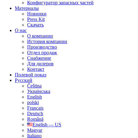
Конфигуратор запасных частей
Материалы
Новинки
Press Kit
Скачать
О нас
О компании
История компании
Производство
Отдел продаж
Cнабжение
Для дилеров
Контакт
Полевой показ
Русский
Čeština
Українська
English
polski
Français
Deutsch
Română
English — US
Magyar
Italiano