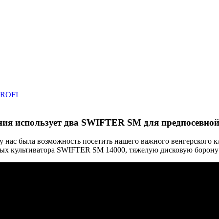
PROFI
ния использует два SWIFTER SM для предпосевной
нас была возможность посетить нашего важного венгерского клие
х культиватора SWIFTER SM 14000, тяжелую дисковую борону