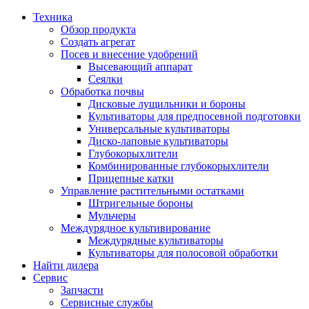
Техника
Обзор продукта
Создать агрегат
Посев и внесение удобрений
Высевающий аппарат
Сеялки
Oбработка почвы
Дисковые лущильники и бороны
Культиваторы для предпосевной подготовки
Универсальные культиваторы
Диско-лаповые культиваторы
Глубокорыхлители
Комбинированные глубокорыхлители
Прицепные катки
Управление растительными остатками
Штригельные бороны
Мульчеры
Междурядное культивирование
Междурядные культиваторы
Культиваторы для полосовой обработки
Найти дилера
Сервис
Запчасти
Сервисные службы