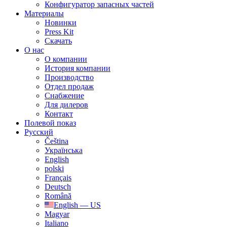
Конфигуратор запасных частей
Материалы
Новинки
Press Kit
Скачать
О нас
О компании
История компании
Производство
Отдел продаж
Cнабжение
Для дилеров
Контакт
Полевой показ
Русский
Čeština
Українська
English
polski
Français
Deutsch
Română
English — US
Magyar
Italiano