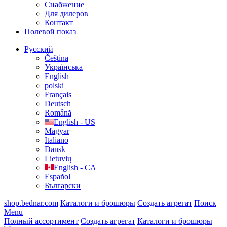
Cнабжение
Для дилеров
Контакт
Полевой показ
Русский
Čeština
Українська
English
polski
Français
Deutsch
Română
English - US
Magyar
Italiano
Dansk
Lietuvių
English - CA
Español
Български
shop.bednar.com
Каталоги и брошюры
Создать агрегат
Поиск
Menu
Полный ассортимент
Создать агрегат
Каталоги и брошюры