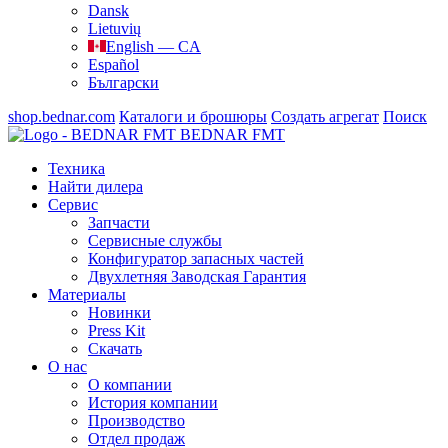
Dansk
Lietuvių
English — CA
Español
Български
shop.bednar.com
Каталоги и брошюры
Создать агрегат
Поиск
BEDNAR FMT
Техника
Найти дилера
Сервис
Запчасти
Сервисные службы
Конфигуратор запасных частей
Двухлетняя Заводская Гарантия
Материалы
Новинки
Press Kit
Скачать
О нас
О компании
История компании
Производство
Отдел продаж