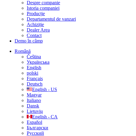
Despre companie
Istoria companiei
Producție
Departamentul de vanzari
Achiziție
Dealer Area
Contact
Demo în câmp
Română
Čeština
Українська
English
polski
Français
Deutsch
English - US
Magyar
Italiano
Dansk
Lietuvių
English - CA
Español
Български
Русский