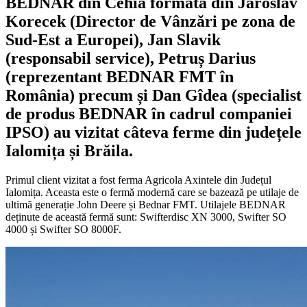
BEDNAR din Cehia formată din Jaroslav
Korecek (Director de Vânzări pe zona de
Sud-Est a Europei), Jan Slavik
(responsabil service), Petruș Darius
(reprezentant BEDNAR FMT în
România) precum și Dan Gîdea (specialist
de produs BEDNAR în cadrul companiei
IPSO) au vizitat câteva ferme din județele
Ialomița și Brăila.
Primul client vizitat a fost ferma Agricola Axintele din Județul
Ialomița. Aceasta este o fermă modernă care se bazează pe utilaje de
ultimă generație John Deere și Bednar FMT. Utilajele BEDNAR
deținute de această fermă sunt: Swifterdisc XN 3000, Swifter SO
4000 și Swifter SO 8000F.