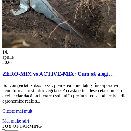
14.
aprilie
2026
ZERO-MIX vs ACTIVE-MIX: Cum să alegi…
Sol compactat, subsol tasat, pierderea umidității și încorporarea
neuniformă a resturilor vegetale. Aceasta este adesea etapa în care
devine clar dacă prelucrarea solului în profunzime va aduce beneficii
agronomice reale s...
Citește mai mult
Mai multe știri
JOY
OF FARMING