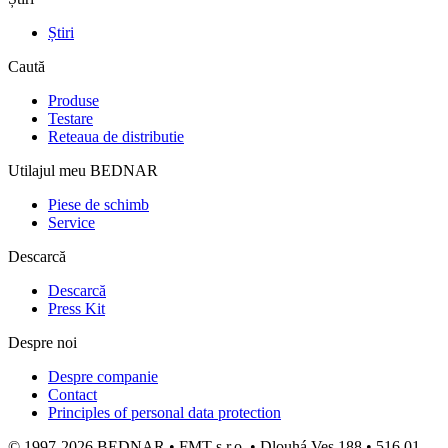
Știri
Caută
Produse
Testare
Reteaua de distributie
Utilajul meu BEDNAR
Piese de schimb
Service
Descarcă
Descarcă
Press Kit
Despre noi
Despre companie
Contact
Principles of personal data protection
© 1997-2026 BEDNAR • FMT s.r.o. • Dlouhá Ves 188 • 516 01