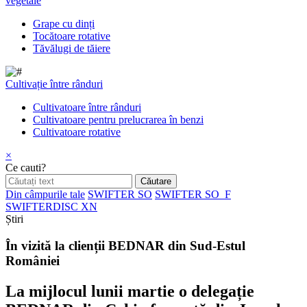
vegetale
Grape cu dinți
Tocătoare rotative
Tăvălugi de tăiere
Cultivație între rânduri
Cultivatoare între rânduri
Cultivatoare pentru prelucrarea în benzi
Cultivatoare rotative
×
Ce cauti?
Din câmpurile tale
SWIFTER SO
SWIFTER SO_F
SWIFTERDISC XN
Știri
În vizită la clienții BEDNAR din Sud-Estul
României
La mijlocul lunii martie o delegație