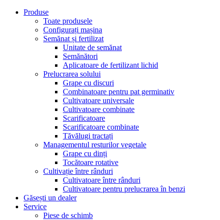
Produse
Toate produsele
Configurați mașina
Semănat și fertilizat
Unitate de semănat
Semănători
Aplicatoare de fertilizant lichid
Prelucrarea solului
Grape cu discuri
Combinatoare pentru pat germinativ
Cultivatoare universale
Cultivatoare combinate
Scarificatoare
Scarificatoare combinate
Tăvălugi tractați
Managementul resturilor vegetale
Grape cu dinți
Tocătoare rotative
Cultivație între rânduri
Cultivatoare între rânduri
Cultivatoare pentru prelucrarea în benzi
Găsești un dealer
Service
Piese de schimb