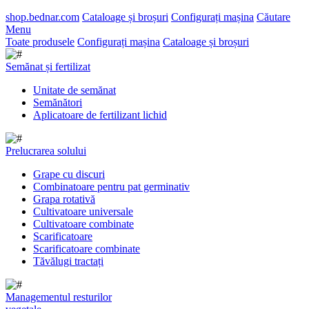
shop.bednar.com
Cataloage și broșuri
Configurați mașina
Căutare
Menu
Toate produsele
Configurați mașina
Cataloage și broșuri
Semănat și fertilizat
Unitate de semănat
Semănători
Aplicatoare de fertilizant lichid
Prelucrarea solului
Grape cu discuri
Combinatoare pentru pat germinativ
Grapa rotativă
Cultivatoare universale
Cultivatoare combinate
Scarificatoare
Scarificatoare combinate
Tăvălugi tractați
Managementul resturilor