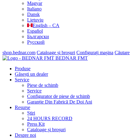
Magyar
Italiano
Dansk
Lietuvių
English – CA
Español
Български
Русский
shop.bednar.com
Cataloage și broșuri
Configurați mașina
Căutare
BEDNAR FMT
Produse
Găsești un dealer
Service
Piese de schimb
Service
Configurator de piese de schimb
Garanție Din Fabrică De Doi Ani
Resurse
Știri
24 HOURS RECORD
Press Kit
Cataloage și broșuri
Despre noi