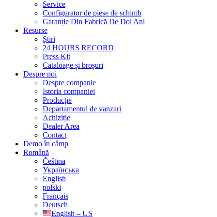
Service
Configurator de piese de schimb
Garanție Din Fabrică De Doi Ani
Resurse
Știri
24 HOURS RECORD
Press Kit
Cataloage și broșuri
Despre noi
Despre companie
Istoria companiei
Producție
Departamentul de vanzari
Achiziție
Dealer Area
Contact
Demo în câmp
Română
Čeština
Українська
English
polski
Français
Deutsch
English – US