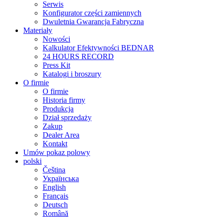
Serwis
Konfigurator części zamiennych
Dwuletnia Gwarancja Fabryczna
Materiały
Nowości
Kalkulator Efektywności BEDNAR
24 HOURS RECORD
Press Kit
Katalogi i broszury
O firmie
O firmie
Historia firmy
Produkcja
Dział sprzedaży
Zakup
Dealer Area
Kontakt
Umów pokaz polowy
polski
Čeština
Українська
English
Français
Deutsch
Română