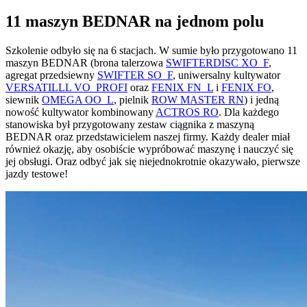
11 maszyn BEDNAR na jednom polu
Szkolenie odbyło się na 6 stacjach. W sumie było przygotowano 11
maszyn BEDNAR (brona talerzowa
SWIFTERDISC XO_F
,
agregat przedsiewny
SWIFTER SO_F
, uniwersalny kultywator
VERSATILLL VO_PROFI
oraz
FENIX FN_L
i
FENIX FO
,
siewnik
OMEGA OO_L
, pielnik
ROW MASTER RN
) i jedną
nowość kultywator kombinowany
ACTROS RO
. Dla każdego
stanowiska był przygotowany zestaw ciągnika z maszyną
BEDNAR oraz przedstawicielem naszej firmy. Każdy dealer miał
również okazję, aby osobiście wypróbować maszynę i nauczyć się
jej obsługi. Oraz odbyć jak się niejednokrotnie okazywało, pierwsze
jazdy testowe!