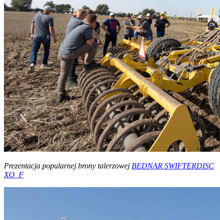
Prezentacja popularnej brony talerzowej
BEDNAR SWIFTERDISC
XO_F