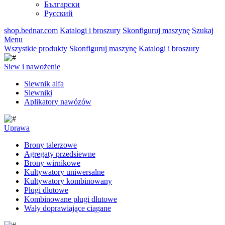
Български
Русский
shop.bednar.com
Katalogi i broszury
Skonfiguruj maszynę
Szukaj
Menu
Wszystkie produkty
Skonfiguruj maszynę
Katalogi i broszury
Siew i nawożenie
Siewnik alfa
Siewniki
Aplikatory nawózów
Uprawa
Brony talerzowe
Agregaty przedsiewne
Brony wirnikowe
Kultywatory uniwersalne
Kultywatory kombinowany
Pługi dłutowe
Kombinowane pługi dłutowe
Wały doprawiające ciągane