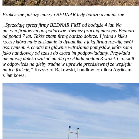
Praktyczne pokazy maszyn BEDNAR były bardzo dynamiczne
„Sprzedaję sprzęt firmy BEDNAR FMT od bodajże 4 lat. Na
naszym firmowym gospodartwie również pracują maszyny Bednara
od ponad 7 lat. Także znam firmę bardzo dobrze. I jedna z kilku
rzeczy która mnie zaskakuję to dynamika z jaką firmą rozwiją swój
asortyment. A chodzi mi głównie wdrażania pomysłów, które sami
jako handlowcy od czasu do czasu im podpowiadamy. Przykładu
nie muszę daleko szukać na dla przykładu podam 3 wałek Crosskill
w odpowiedz na gleby trudne w uprawie przedsiewnej ze względu
na ich frakcję,“
Krzysztof Bąkowski, handlowiec dilera Agriteam
z Janikowa.