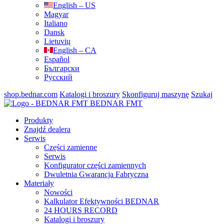
English – US
Magyar
Italiano
Dansk
Lietuvių
English – CA
Español
Български
Русский
shop.bednar.com
Katalogi i broszury
Skonfiguruj maszynę
Szukaj
BEDNAR FMT
Produkty
Znajdź dealera
Serwis
Części zamienne
Serwis
Konfigurator części zamiennych
Dwuletnia Gwarancja Fabryczna
Materiały
Nowości
Kalkulator Efektywności BEDNAR
24 HOURS RECORD
Katalogi i broszury