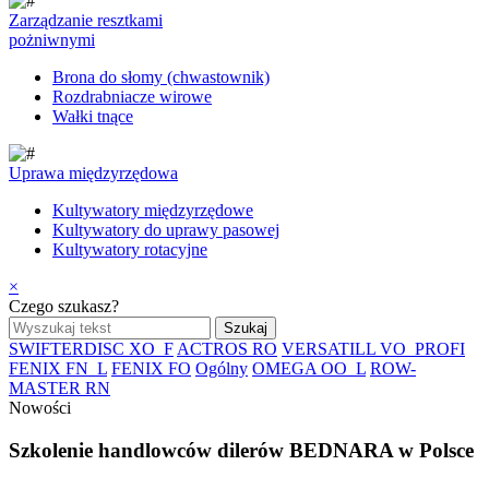
Zarządzanie resztkami
pożniwnymi
Brona do słomy (chwastownik)
Rozdrabniacze wirowe
Wałki tnące
Uprawa międzyrzędowa
Kultywatory międzyrzędowe
Kultywatory do uprawy pasowej
Kultywatory rotacyjne
×
Czego szukasz?
SWIFTERDISC XO_F
ACTROS RO
VERSATILL VO_PROFI
FENIX FN_L
FENIX FO
Ogólny
OMEGA OO_L
ROW-
MASTER RN
Nowości
Szkolenie handlowców dilerów BEDNARA w Polsce