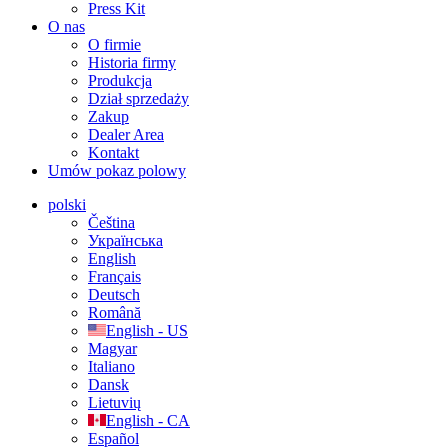
Press Kit
O nas
O firmie
Historia firmy
Produkcja
Dział sprzedaży
Zakup
Dealer Area
Kontakt
Umów pokaz polowy
polski
Čeština
Українська
English
Français
Deutsch
Română
English - US
Magyar
Italiano
Dansk
Lietuvių
English - CA
Español