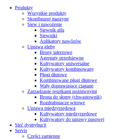
Produkty
Wszystkie produkty
Skonfiguruj maszynę
Siew i nawożenie
Siewnik alfa
Siewniki
Aplikatory nawózów
Uprawa gleby
Brony talerzowe
Agregaty przedsiewne
Kultywatory uniwersalne
Kultywatory kombinowany
Pługi dłutowe
Kombinowane pługi dłutowe
Wały doprawiające ciągane
Zarządzanie resztkami pożniwnymi
Brona do słomy (chwastownik)
Rozdrabniacze wirowe
Uprawa międzyrzędowa
Kultywatory międzyrzędowe
Kultywatory do uprawy pasowej
Sieć dystrybucji
Servis
Części zamienne