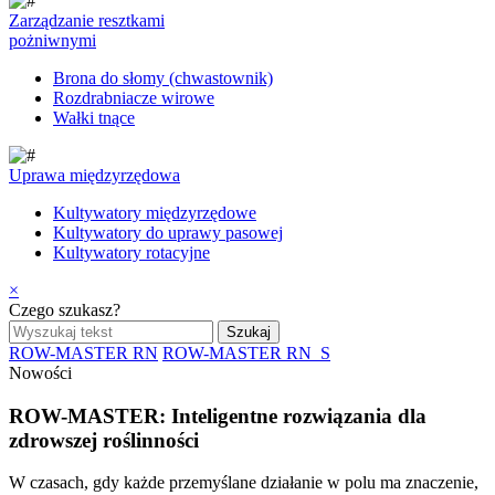
Zarządzanie resztkami
pożniwnymi
Brona do słomy (chwastownik)
Rozdrabniacze wirowe
Wałki tnące
Uprawa międzyrzędowa
Kultywatory międzyrzędowe
Kultywatory do uprawy pasowej
Kultywatory rotacyjne
×
Czego szukasz?
ROW-MASTER RN
ROW-MASTER RN_S
Nowości
ROW-MASTER: Inteligentne rozwiązania dla
zdrowszej roślinności
W czasach, gdy każde przemyślane działanie w polu ma znaczenie,