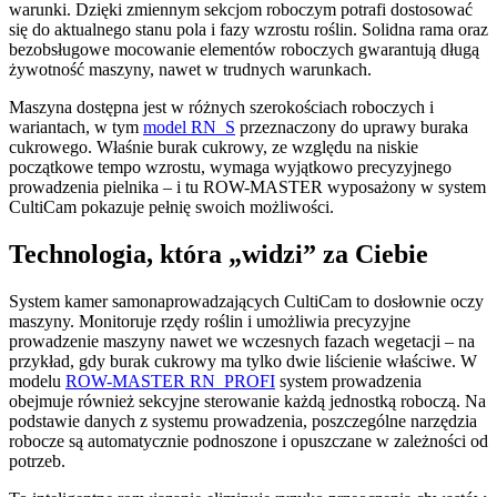
warunki. Dzięki zmiennym sekcjom roboczym potrafi dostosować
się do aktualnego stanu pola i fazy wzrostu roślin. Solidna rama oraz
bezobsługowe mocowanie elementów roboczych gwarantują długą
żywotność maszyny, nawet w trudnych warunkach.
Maszyna dostępna jest w różnych szerokościach roboczych i
wariantach, w tym
model RN_S
przeznaczony do uprawy buraka
cukrowego. Właśnie burak cukrowy, ze względu na niskie
początkowe tempo wzrostu, wymaga wyjątkowo precyzyjnego
prowadzenia pielnika – i tu ROW-MASTER wyposażony w system
CultiCam pokazuje pełnię swoich możliwości.
Technologia, która „widzi” za Ciebie
System kamer samonaprowadzających CultiCam to dosłownie oczy
maszyny. Monitoruje rzędy roślin i umożliwia precyzyjne
prowadzenie maszyny nawet we wczesnych fazach wegetacji – na
przykład, gdy burak cukrowy ma tylko dwie liścienie właściwe. W
modelu
ROW-MASTER RN_PROFI
system prowadzenia
obejmuje również sekcyjne sterowanie każdą jednostką roboczą. Na
podstawie danych z systemu prowadzenia, poszczególne narzędzia
robocze są automatycznie podnoszone i opuszczane w zależności od
potrzeb.