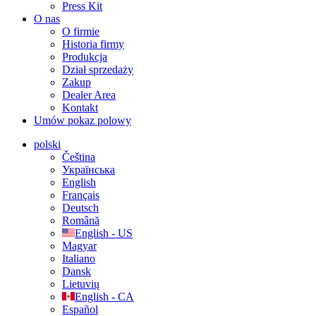
Press Kit
O nas
O firmie
Historia firmy
Produkcja
Dział sprzedaży
Zakup
Dealer Area
Kontakt
Umów pokaz polowy
polski
Čeština
Українська
English
Français
Deutsch
Română
English - US
Magyar
Italiano
Dansk
Lietuvių
English - CA
Español