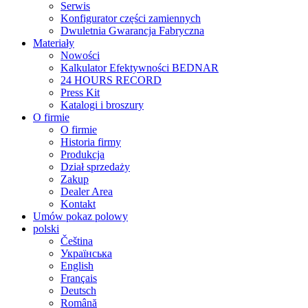
Serwis
Konfigurator części zamiennych
Dwuletnia Gwarancja Fabryczna
Materiały
Nowości
Kalkulator Efektywności BEDNAR
24 HOURS RECORD
Press Kit
Katalogi i broszury
O firmie
O firmie
Historia firmy
Produkcja
Dział sprzedaży
Zakup
Dealer Area
Kontakt
Umów pokaz polowy
polski
Čeština
Українська
English
Français
Deutsch
Română