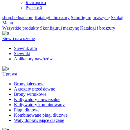
Български
Русский
shop.bednar.com
Katalogi i broszury
Skonfiguruj maszynę
Szukaj
Menu
Wszystkie produkty
Skonfiguruj maszynę
Katalogi i broszury
Siew i nawożenie
Siewnik alfa
Siewniki
Aplikatory nawózów
Uprawa
Brony talerzowe
Agregaty przedsiewne
Brony wirnikowe
Kultywatory uniwersalne
Kultywatory kombinowany
Pługi dłutowe
Kombinowane pługi dłutowe
Wały doprawiające ciągane