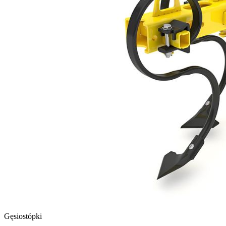
Gęsiostópki