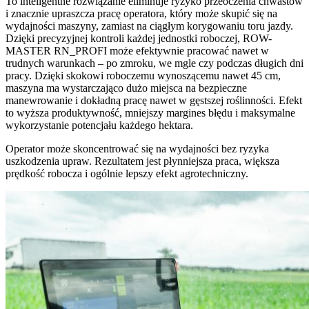
To inteligentne rozwiązanie eliminuje ryzyko przeoczenia chwastów
i znacznie upraszcza pracę operatora, który może skupić się na
wydajności maszyny, zamiast na ciągłym korygowaniu toru jazdy.
Dzięki precyzyjnej kontroli każdej jednostki roboczej, ROW-
MASTER RN_PROFI może efektywnie pracować nawet w
trudnych warunkach – po zmroku, we mgle czy podczas długich dni
pracy. Dzięki skokowi roboczemu wynoszącemu nawet 45 cm,
maszyna ma wystarczająco dużo miejsca na bezpieczne
manewrowanie i dokładną pracę nawet w gęstszej roślinności. Efekt
to wyższa produktywność, mniejszy margines błędu i maksymalne
wykorzystanie potencjału każdego hektara.
Operator może skoncentrować się na wydajności bez ryzyka
uszkodzenia upraw. Rezultatem jest płynniejsza praca, większa
prędkość robocza i ogólnie lepszy efekt agrotechniczny.