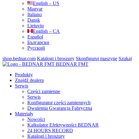
English – US
Magyar
Italiano
Dansk
Lietuvių
English – CA
Español
Български
Русский
shop.bednar.com
Katalogi i broszury
Skonfiguruj maszynę
Szukaj
BEDNAR FMT
Produkty
Znajdź dealera
Serwis
Części zamienne
Serwis
Konfigurator części zamiennych
Dwuletnia Gwarancja Fabryczna
Materiały
Nowości
Kalkulator Efektywności BEDNAR
24 HOURS RECORD
Katalogi i broszury