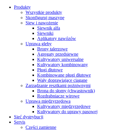
Produkty
Wszystkie produkty
Skonfiguruj maszynę
Siew i nawożenie
Siewnik alfa
Siewniki
Aplikatory nawózów
Uprawa gleby
Brony talerzowe
Agregaty przedsiewne
Kultywatory uniwersalne
Kultywatory kombinowany
Pługi dłutowe
Kombinowane pługi dłutowe
Wały doprawiające ciągane
Zarządzanie resztkami pożniwnymi
Brona do słomy (chwastownik)
Rozdrabniacze wirowe
Uprawa międzyrzędowa
Kultywatory międzyrzędowe
Kultywatory do uprawy pasowej
Sieć dystrybucji
Servis
Części zamienne