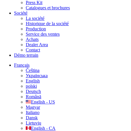
Press Kit
Catalogues et brochures
Société
La société
Historique de la société
Production
Service des ventes
Achats
Dealer Area
Contact
Démo terrain
Français
Čeština
Українська
English
polski
Deutsch
Română
English - US
Magyar
Italiano
Dansk
Lietuvių
English - CA