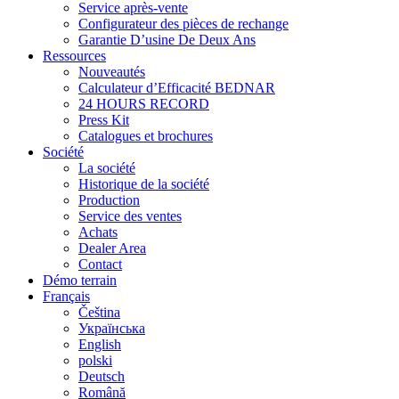
Service après-vente
Configurateur des pièces de rechange
Garantie D’usine De Deux Ans
Ressources
Nouveautés
Calculateur d’Efficacité BEDNAR
24 HOURS RECORD
Press Kit
Catalogues et brochures
Société
La société
Historique de la société
Production
Service des ventes
Achats
Dealer Area
Contact
Démo terrain
Français
Čeština
Українська
English
polski
Deutsch
Română