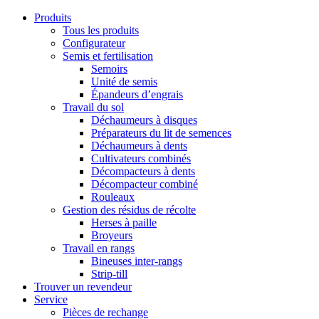
Produits
Tous les produits
Configurateur
Semis et fertilisation
Semoirs
Unité de semis
Épandeurs d’engrais
Travail du sol
Déchaumeurs à disques
Préparateurs du lit de semences
Déchaumeurs à dents
Cultivateurs combinés
Décompacteurs à dents
Décompacteur combiné
Rouleaux
Gestion des résidus de récolte
Herses à paille
Broyeurs
Travail en rangs
Bineuses inter-rangs
Strip-till
Trouver un revendeur
Service
Pièces de rechange