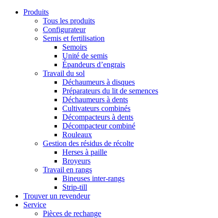
Produits
Tous les produits
Configurateur
Semis et fertilisation
Semoirs
Unité de semis
Épandeurs d’engrais
Travail du sol
Déchaumeurs à disques
Préparateurs du lit de semences
Déchaumeurs à dents
Cultivateurs combinés
Décompacteurs à dents
Décompacteur combiné
Rouleaux
Gestion des résidus de récolte
Herses à paille
Broyeurs
Travail en rangs
Bineuses inter-rangs
Strip-till
Trouver un revendeur
Service
Pièces de rechange