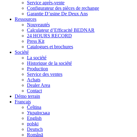
Service après-vente
Configurateur des pièces de rechange
Garantie D’usine De Deux Ans
Ressources
Nouveautés
Calculateur d’Efficacité BEDNAR
24 HOURS RECORD
Press Kit
Catalogues et brochures
Société
La société
Historique de la société
Production
Service des ventes
Achats
Dealer Area
Contact
Démo terrain
Français
Čeština
Українська
English
polski
Deutsch
Română