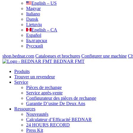
English – US
Magyar
Italiano
Dansk
Lietuvių
English – CA
Español
Български
Русский
shop.bednar.com
Catalogues et brochures
Configurer une machine
Ch
BEDNAR FMT
Produits
Trouver un revendeur
Service
Pièces de rechange
Service après-vente
Configurateur des pièces de rechange
Garantie D’usine De Deux Ans
Ressources
Nouveautés
Calculateur d’Efficacité BEDNAR
24 HOURS RECORD
Press Kit