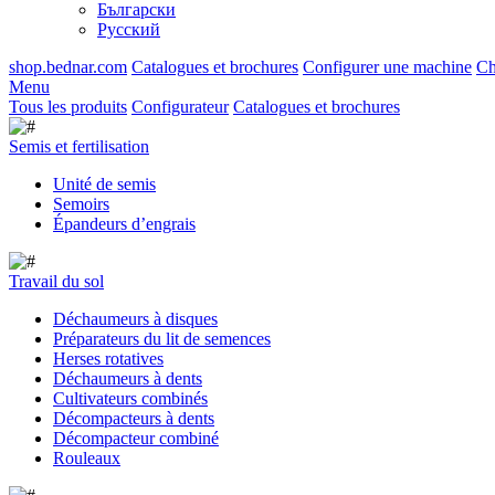
Български
Русский
shop.bednar.com
Catalogues et brochures
Configurer une machine
Ch
Menu
Tous les produits
Configurateur
Catalogues et brochures
Semis et fertilisation
Unité de semis
Semoirs
Épandeurs d’engrais
Travail du sol
Déchaumeurs à disques
Préparateurs du lit de semences
Herses rotatives
Déchaumeurs à dents
Cultivateurs combinés
Décompacteurs à dents
Décompacteur combiné
Rouleaux