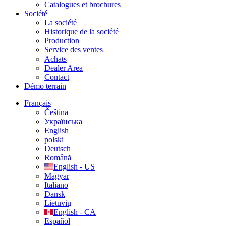
Catalogues et brochures
Société
La société
Historique de la société
Production
Service des ventes
Achats
Dealer Area
Contact
Démo terrain
Français
Čeština
Українська
English
polski
Deutsch
Română
English - US
Magyar
Italiano
Dansk
Lietuvių
English - CA
Español