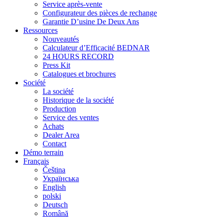
Service après-vente
Configurateur des pièces de rechange
Garantie D’usine De Deux Ans
Ressources
Nouveautés
Calculateur d’Efficacité BEDNAR
24 HOURS RECORD
Press Kit
Catalogues et brochures
Société
La société
Historique de la société
Production
Service des ventes
Achats
Dealer Area
Contact
Démo terrain
Français
Čeština
Українська
English
polski
Deutsch
Română