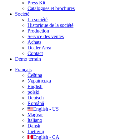
Press Kit
Catalogues et brochures
Société
La société
Historique de la société
Production
Service des ventes
Achats
Dealer Area
Contact
Démo terrain
Français
Čeština
Українська
English
polski
Deutsch
Română
English - US
Magyar
Italiano
Dansk
Lietuvių
English - CA