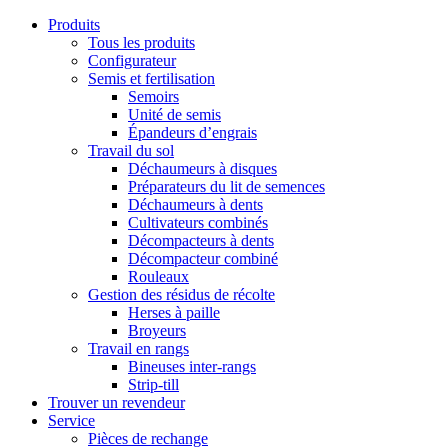
Produits
Tous les produits
Configurateur
Semis et fertilisation
Semoirs
Unité de semis
Épandeurs d’engrais
Travail du sol
Déchaumeurs à disques
Préparateurs du lit de semences
Déchaumeurs à dents
Cultivateurs combinés
Décompacteurs à dents
Décompacteur combiné
Rouleaux
Gestion des résidus de récolte
Herses à paille
Broyeurs
Travail en rangs
Bineuses inter-rangs
Strip-till
Trouver un revendeur
Service
Pièces de rechange