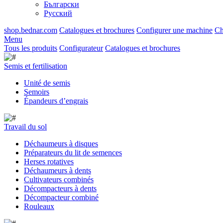
Български
Русский
shop.bednar.com
Catalogues et brochures
Configurer une machine
Ch
Menu
Tous les produits
Configurateur
Catalogues et brochures
Semis et fertilisation
Unité de semis
Semoirs
Épandeurs d’engrais
Travail du sol
Déchaumeurs à disques
Préparateurs du lit de semences
Herses rotatives
Déchaumeurs à dents
Cultivateurs combinés
Décompacteurs à dents
Décompacteur combiné
Rouleaux