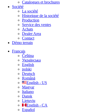
Catalogues et brochures
Société
La société
Historique de la société
Production
Service des ventes
Achats
Dealer Area
Contact
Démo terrain
Français
Čeština
Українська
English
polski
Deutsch
Română
English - US
Magyar
Italiano
Dansk
Lietuvių
English - CA
Español