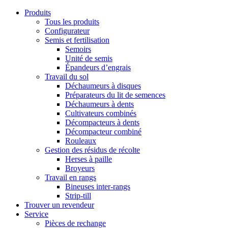
Produits
Tous les produits
Configurateur
Semis et fertilisation
Semoirs
Unité de semis
Épandeurs d’engrais
Travail du sol
Déchaumeurs à disques
Préparateurs du lit de semences
Déchaumeurs à dents
Cultivateurs combinés
Décompacteurs à dents
Décompacteur combiné
Rouleaux
Gestion des résidus de récolte
Herses à paille
Broyeurs
Travail en rangs
Bineuses inter-rangs
Strip-till
Trouver un revendeur
Service
Pièces de rechange