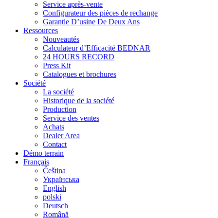
Service après-vente
Configurateur des pièces de rechange
Garantie D’usine De Deux Ans
Ressources
Nouveautés
Calculateur d’Efficacité BEDNAR
24 HOURS RECORD
Press Kit
Catalogues et brochures
Société
La société
Historique de la société
Production
Service des ventes
Achats
Dealer Area
Contact
Démo terrain
Français
Čeština
Українська
English
polski
Deutsch
Română