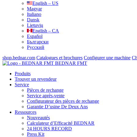
English – US
Magyar
Italiano
Dansk
Lietuvių
English – CA
Español
Български
Русский
shop.bednar.com
Catalogues et brochures
Configurer une machine
Ch
BEDNAR FMT
Produits
Trouver un revendeur
Service
Pièces de rechange
Service après-vente
Configurateur des pièces de rechange
Garantie D’usine De Deux Ans
Ressources
Nouveautés
Calculateur d’Efficacité BEDNAR
24 HOURS RECORD
Press Kit