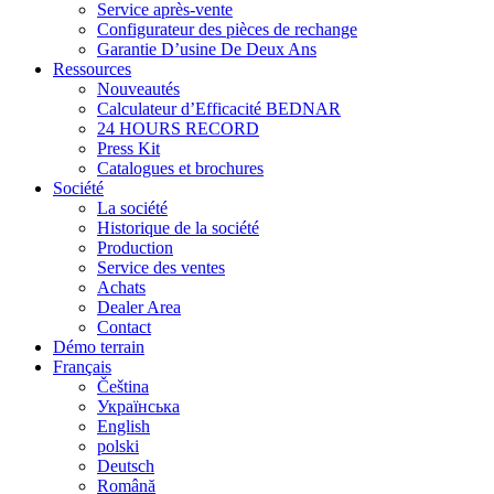
Service après-vente
Configurateur des pièces de rechange
Garantie D’usine De Deux Ans
Ressources
Nouveautés
Calculateur d’Efficacité BEDNAR
24 HOURS RECORD
Press Kit
Catalogues et brochures
Société
La société
Historique de la société
Production
Service des ventes
Achats
Dealer Area
Contact
Démo terrain
Français
Čeština
Українська
English
polski
Deutsch
Română