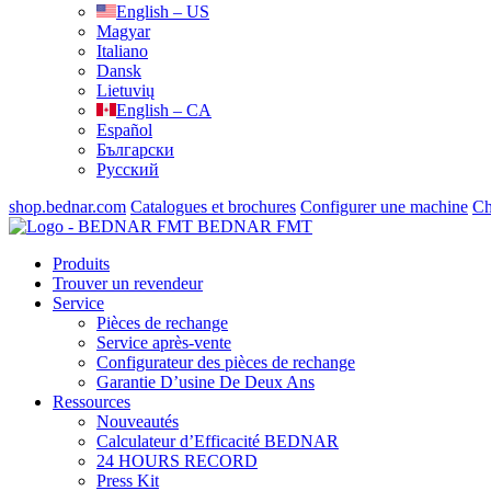
English – US
Magyar
Italiano
Dansk
Lietuvių
English – CA
Español
Български
Русский
shop.bednar.com
Catalogues et brochures
Configurer une machine
Ch
BEDNAR FMT
Produits
Trouver un revendeur
Service
Pièces de rechange
Service après-vente
Configurateur des pièces de rechange
Garantie D’usine De Deux Ans
Ressources
Nouveautés
Calculateur d’Efficacité BEDNAR
24 HOURS RECORD
Press Kit