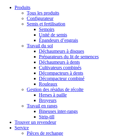
Produits
Tous les produits
Configurateur
Semis et fertilisation
Semoirs
Unité de semis
Épandeurs d’engrais
Travail du sol
Déchaumeurs à disques
Préparateurs du lit de semences
Déchaumeurs à dents
Cultivateurs combinés
Décompacteurs à dents
Décompacteur combiné
Rouleaux
Gestion des résidus de récolte
Herses à paille
Broyeurs
Travail en rangs
Bineuses inter-rangs
Strip-till
Trouver un revendeur
Service
Pièces de rechange