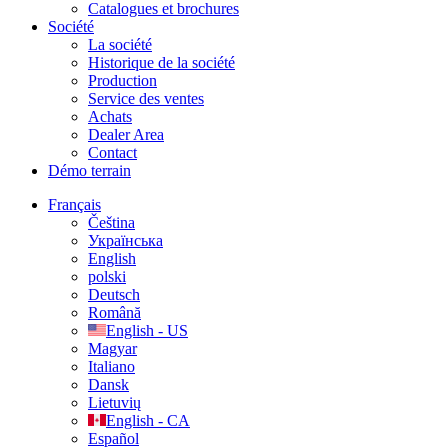
Catalogues et brochures
Société
La société
Historique de la société
Production
Service des ventes
Achats
Dealer Area
Contact
Démo terrain
Français
Čeština
Українська
English
polski
Deutsch
Română
English - US
Magyar
Italiano
Dansk
Lietuvių
English - CA
Español