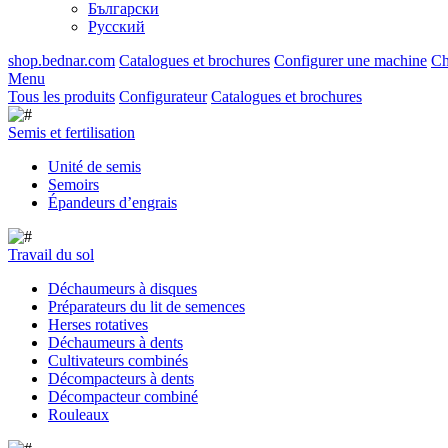
Български
Русский
shop.bednar.com
Catalogues et brochures
Configurer une machine
Ch
Menu
Tous les produits
Configurateur
Catalogues et brochures
Semis et fertilisation
Unité de semis
Semoirs
Épandeurs d’engrais
Travail du sol
Déchaumeurs à disques
Préparateurs du lit de semences
Herses rotatives
Déchaumeurs à dents
Cultivateurs combinés
Décompacteurs à dents
Décompacteur combiné
Rouleaux