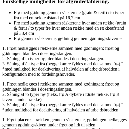
Forskellige muligheder for afgrødeetablering.
Frø med gødning gennem såskærene (grain & ferti) / to typer
frø med en rækkeafstand på 16,7 cm
Frø med gødning gennem såskærene hver anden række (grain
& ferti) / to typer frø hver anden række med en rækkeafstand
på 33,4 cm
Frø gennem såskærene, gødning gennem gødningsskiverne
1. Frøet nedlægges i rækkerne sammen med gødningen; frøet og
gødningen blandes i doseringsslangen.
2. Såning af to typer frø, der blandes i doseringsslangen.
3. Såning af én type frø (begge kamre fyldes med det samme frø).”
*med mulighed for deaktivering af halvdelen af arbejdsbredden i
konfiguration med to fordelingshoveder.
1. Frøet nedlægges i rækkerne sammen med gødningen; frøet og
gødningen blandes i doseringsslangen.
2. Såning af to typer frø (f.eks. frø A dybere i første række, frø B
lavere i anden række).
3. Såning af én type frø (begge kamre fyldes med det samme frø).”
*uden mulighed for deaktivering af halvdelen af arbejdsbredden.
1. Frøet placeres i rækken gennem såskærene, gødningen nedlægges
gennem gødningsskiven under frøet og lidt til siden.