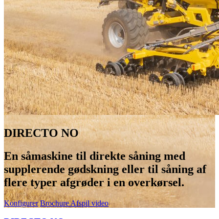
DIRECTO NO
En såmaskine til direkte såning med
supplerende gødskning eller til såning af
flere typer afgrøder i en overkørsel.
Konfigurer
Brochure
Afspil video