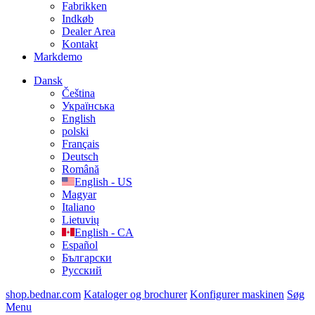
Fabrikken
Indkøb
Dealer Area
Kontakt
Markdemo
Dansk
Čeština
Українська
English
polski
Français
Deutsch
Română
English - US
Magyar
Italiano
Lietuvių
English - CA
Español
Български
Русский
shop.bednar.com
Kataloger og brochurer
Konfigurer maskinen
Søg
Menu