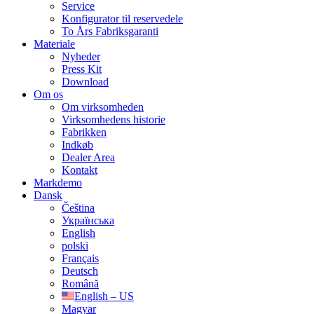
Service
Konfigurator til reservedele
To Års Fabriksgaranti
Materiale
Nyheder
Press Kit
Download
Om os
Om virksomheden
Virksomhedens historie
Fabrikken
Indkøb
Dealer Area
Kontakt
Markdemo
Dansk
Čeština
Українська
English
polski
Français
Deutsch
Română
English – US
Magyar