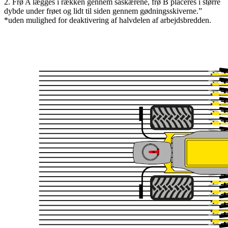
2. Frø A lægges i rækken gennem såskærene, frø B placeres i større
dybde under frøet og lidt til siden gennem gødningsskiverne.”
*uden mulighed for deaktivering af halvdelen af arbejdsbredden.