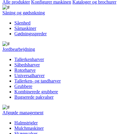
Alle produkter
Konfigurer maskinen
Kataloger og brochurer
Såning og gødsnkning
Såenhed
Såmaskiner
Gødningsspreder
Jordbearbejdning
Tallerkenharver
Såbedsharver
Rotorharve
Universalharver
Tallerken- og tandharver
Grubbere
Kombinerede grubbere
Bugserede pakvalser
Afgrøde management
Halmstrigler
Mulchmaskiner
Skærevalser