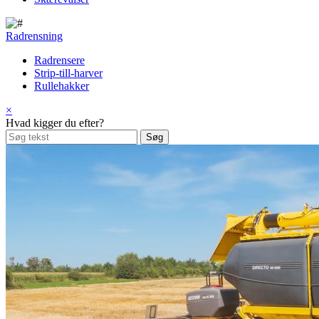
Radrensning
Radrensere
Strip-till-harver
Rullehakker
×
Hvad kigger du efter?