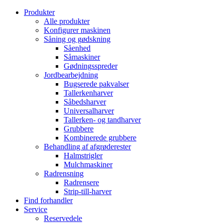
Produkter
Alle produkter
Konfigurer maskinen
Såning og gødskning
Såenhed
Såmaskiner
Gødningsspreder
Jordbearbejdning
Bugserede pakvalser
Tallerkenharver
Såbedsharver
Universalharver
Tallerken- og tandharver
Grubbere
Kombinerede grubbere
Behandling af afgrøderester
Halmstrigler
Mulchmaskiner
Radrensning
Radrensere
Strip-till-harver
Find forhandler
Service
Reservedele