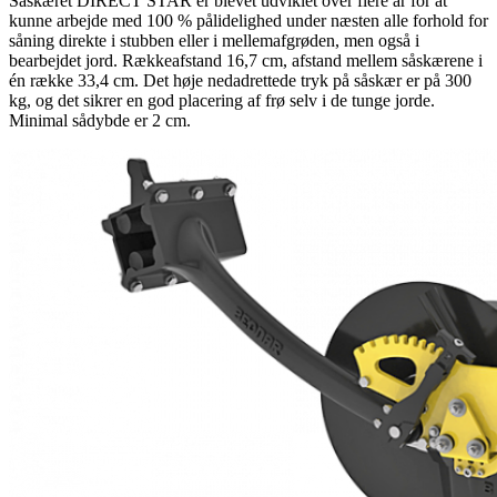
Såskæret DIRECT STAR er blevet udviklet over flere år for at
kunne arbejde med 100 % pålidelighed under næsten alle forhold for
såning direkte i stubben eller i mellemafgrøden, men også i
bearbejdet jord. Rækkeafstand 16,7 cm, afstand mellem såskærene i
én række 33,4 cm. Det høje nedadrettede tryk på såskær er på 300
kg, og det sikrer en god placering af frø selv i de tunge jorde.
Minimal sådybde er 2 cm.