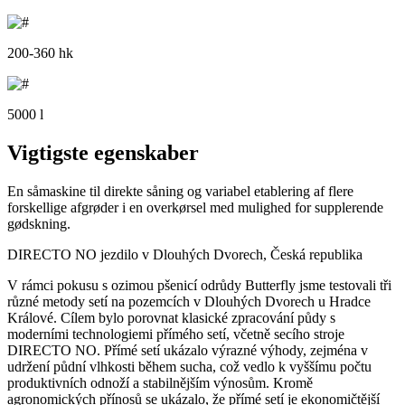
200-360 hk
5000 l
Vigtigste egenskaber
En såmaskine til direkte såning og variabel etablering af flere
forskellige afgrøder i en overkørsel med mulighed for supplerende
gødskning.
DIRECTO NO jezdilo v Dlouhých Dvorech, Česká republika
V rámci pokusu s ozimou pšenicí odrůdy Butterfly jsme testovali tři
různé metody setí na pozemcích v Dlouhých Dvorech u Hradce
Králové. Cílem bylo porovnat klasické zpracování půdy s
moderními technologiemi přímého setí, včetně secího stroje
DIRECTO NO. Přímé setí ukázalo výrazné výhody, zejména v
udržení půdní vlhkosti během sucha, což vedlo k vyššímu počtu
produktivních odnoží a stabilnějším výnosům. Kromě
agronomických přínosů se ukázalo, že přímé setí je ekonomičtější