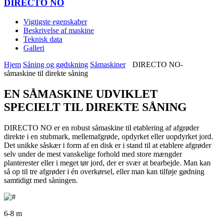
DIRECTO NO
Vigtigste egenskaber
Beskrivelse af maskine
Teknisk data
Galleri
Hjem
Såning og gødskning
Såmaskiner
DIRECTO NO-
såmaskine til direkte såning
EN SÅMASKINE UDVIKLET
SPECIELT TIL DIREKTE SÅNING
DIRECTO NO er en robust såmaskine til etablering af afgrøder
direkte i en stubmark, mellemafgrøde, opdyrket eller uopdyrket jord.
Det unikke såskær i form af en disk er i stand til at etablere afgrøder
selv under de mest vanskelige forhold med store mængder
planterester eller i meget tør jord, der er svær at bearbejde. Man kan
så op til tre afgrøder i én overkørsel, eller man kan tilføje gødning
samtidigt med såningen.
6-8 m