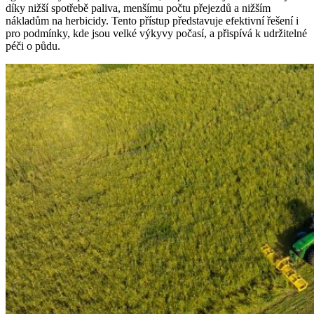
díky nižší spotřebě paliva, menšímu počtu přejezdů a nižším
nákladům na herbicidy. Tento přístup představuje efektivní řešení i
pro podmínky, kde jsou velké výkyvy počasí, a přispívá k udržitelné
péči o půdu.