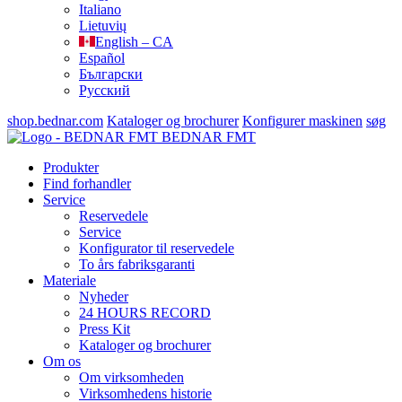
Italiano
Lietuvių
English – CA
Español
Български
Русский
shop.bednar.com
Kataloger og brochurer
Konfigurer maskinen
søg
BEDNAR FMT
Produkter
Find forhandler
Service
Reservedele
Service
Konfigurator til reservedele
To års fabriksgaranti
Materiale
Nyheder
24 HOURS RECORD
Press Kit
Kataloger og brochurer
Om os
Om virksomheden
Virksomhedens historie