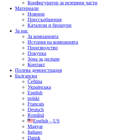
Конфигуратор за резервни части
Материали
Новини
Прессъобщения
Каталози и брошури
За нас
За компанията
История на компанията
Производство
Покупка
Зона за дилъри
Контакт
Полева демонстрация
Български
Čeština
Українська
English
polski
Français
Deutsch
Română
English – US
Magyar
Italiano
Dansk