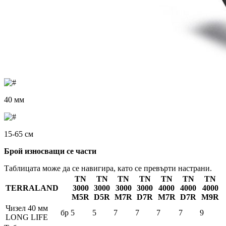
40 мм
15-65 см
Брой износващи се части
Таблицата може да се навигира, като се превърти настрани.
TN
TN
TN
TN
TN
TN
TN
TERRALAND
3000
3000
3000
3000
4000
4000
4000
M5R
D5R
M7R
D7R
M7R
D7R
M9R
Чизел 40 мм
бр
5
5
7
7
7
7
9
LONG LIFE