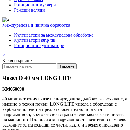
Pотационни мулчери
Режещи валяци
Междуредова и ивична обработка
Kултиватори за междуредова обработка
Kултиватори strip-till
Ротационни култиватори
×
Какво търсиш?
Чизел D 40 мм LONG LIFE
KM060690
40 милиметровият чизел е подходящ за дълбоко разрохкване, а
именно в тежки почви. LONG LIFE чизела е оборудван с
карбидни плочки и предлага значително по-дълга
издръжливост, което от своя страна увеличава ефективността
на машината. По-високата издръжливост значително намалява
разходите за износващи се части, както и времето прекарано