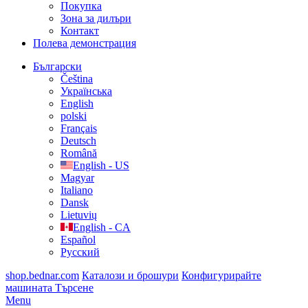
Покупка
Зона за дилъри
Контакт
Полева демонстрация
Български
Čeština
Українська
English
polski
Français
Deutsch
Română
English - US
Magyar
Italiano
Dansk
Lietuvių
English - CA
Español
Русский
shop.bednar.com
Каталози и брошури
Конфигурирайте
машината
Търсене
Menu