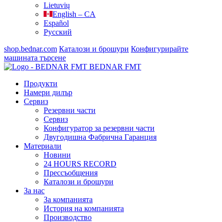
Lietuvių
English – CA
Español
Русский
shop.bednar.com
Каталози и брошури
Конфигурирайте
машината
търсене
BEDNAR FMT
Продукти
Намери дилър
Сервиз
Резервни части
Сервиз
Конфигуратор за резервни части
Двугодишна Фабрична Гаранция
Материали
Новини
24 HOURS RECORD
Прессъобщения
Каталози и брошури
За нас
За компанията
История на компанията
Производство