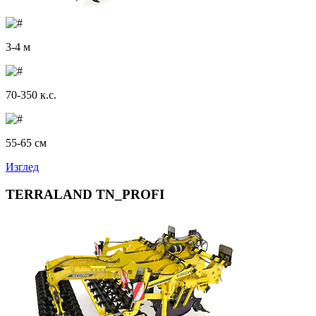
3-4 м
70-350 к.с.
55-65 см
Изглед
TERRALAND TN_PROFI