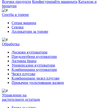
Всички продукти
Конфигурирайте машината
Каталози и
брошури
Сеитба и торене
Cееща машина
Cеялки
Апликатори за торове
Обработка
Дискови култиватори
Предсеитбени култиватори
Активна брана
Универсални култиватори
Kомбинирани култиватори
Чизел плугове
Kомбинирани чизел плугове
Прикачни уплътняващи валяци
Управление на
растителните остатъци
Брана за слама