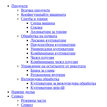
Продукти
Всички продукти
Конфигурирайте машината
Сеитба и торене
Cееща машина
Cеялки
Апликатори за торове
Обработка на почвата
Дискови култиватори
Предсеитбени култиватори
Универсални култиватори
Kомбинирани култиватори
Чизел плугове
Kомбинирани чизел плугове
Управление на остатъците от реколтата
Брана за слама
Pотационни мулчери
Вътрередова обработка
Kултиватори за междуредова обработка
Kултиватори strip-till
Намери дилър
Сервиз
Резервни части
Сервиз