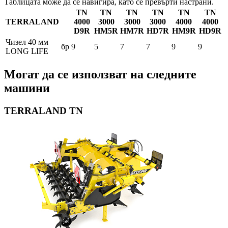
Таблицата може да се навигира, като се превърти настрани.
TN
TN
TN
TN
TN
TN
TERRALAND
4000
3000
3000
3000
4000
4000
D9R
HM5R
HM7R
HD7R
HM9R
HD9R
Чизел 40 мм
бр
9
5
7
7
9
9
LONG LIFE
Могат да се използват на следните
машини
TERRALAND TN