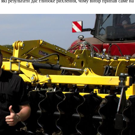
, які результати дає глибоке рихлення, чому вибір припав саме н