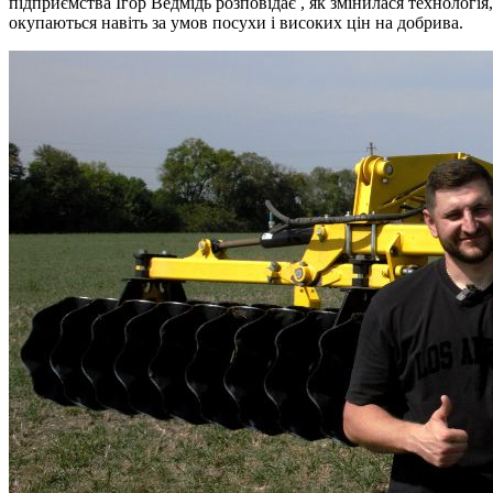
підприємства Ігор Ведмідь розповідає , як змінилася технологія
окупаються навіть за умов посухи і високих цін на добрива.