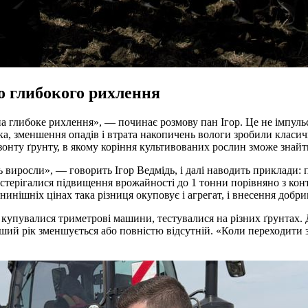
о глибокого рихлення
а глибоке рихлення», — починає розмову пан Ігор. Це не імпуль
ка, зменшення опадів і втрата накопичень вологи зробили класи
нту ґрунту, в якому коріння культивованих рослин зможе знайти 
 виросли», — говорить Ігор Ведмідь, і далі наводить приклади: 
остерігалися підвищення врожайності до 1 тонни порівняно з ко
инішніх цінах така різниця окуповує і агрегат, і внесення добри
 купувалися триметрові машини, тестувалися на різних ґрунтах.
рший рік зменшується або повністю відсутній. «Коли переходити 