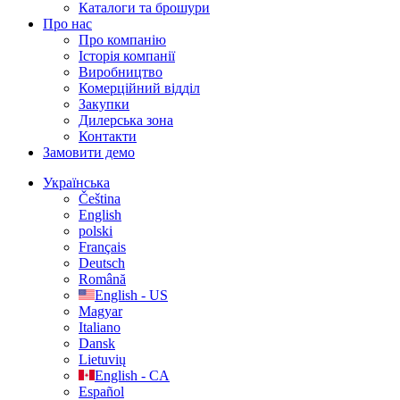
Каталоги та брошури
Про нас
Про компанію
Історія компанії
Виробництво
Комерційний відділ
Закупки
Дилерська зона
Контакти
Замовити демо
Українська
Čeština
English
polski
Français
Deutsch
Română
English - US
Magyar
Italiano
Dansk
Lietuvių
English - CA
Español