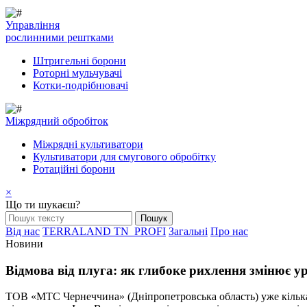
Управління
рослинними рештками
Штригельні борони
Pоторні мульчувачі
Котки-подрібнювачі
Mіжрядний обробіток
Міжрядні культиватори
Культиватори для смугового обробітку
Ротаційні борони
×
Що ти шукаєш?
Від нас
TERRALAND TN_PROFI
Загальні
Про нас
Новини
Відмова від плуга: як глибоке рихлення змінює у
ТОВ «МТС Чернеччина» (Дніпропетровська область) уже кілька 