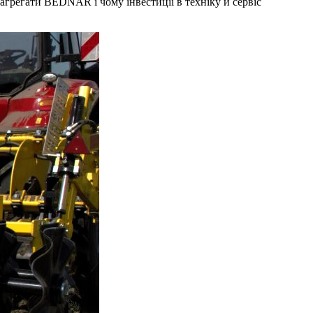
а агрегати BEDNAR і чому інвестиції в техніку й сервіс