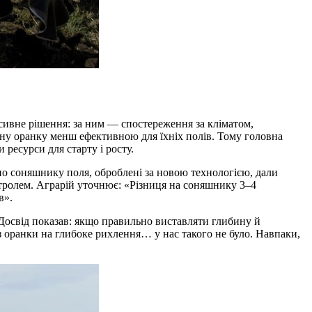
сивне рішення: за ним — спостереження за кліматом,
чну оранку менш ефективною для їхніх полів. Тому головна
ресурси для старту і росту.
по соняшнику поля, оброблені за новою технологією, дали
нтролем. Аграрій уточнює: «Різниця на соняшнику 3–4
в».
 Досвід показав: якщо правильно виставляти глибину й
з оранки на глибоке рихлення… у нас такого не було. Навпаки,