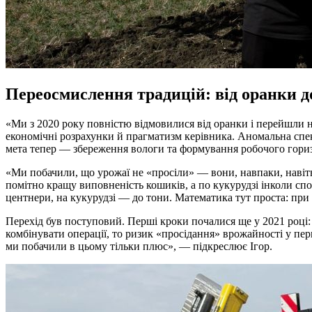
Переосмислення традицій: від оранки д
«Ми з 2020 року повністю відмовилися від оранки і перейшли н
економічні розрахунки й прагматизм керівника. Аномальна спе
мета тепер — збереження вологи та формування робочого горизо
«Ми побачили, що урожаї не «просіли» — вони, навпаки, навіть
помітно кращу виповненість кошиків, а по кукурудзі інколи сп
центнери, на кукурудзі — до тони. Математика тут проста: при н
Перехід був поступовий. Перші кроки почалися ще у 2021 році:
комбінувати операції, то ризик «просідання» врожайності у пе
ми побачили в цьому тільки плюс», — підкреслює Ігор.