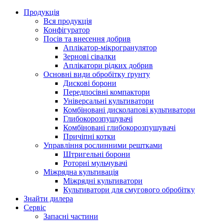
Продукція
Вся продукція
Конфігуратор
Посів та внесення добрив
Аплікатор-мікрогранулятор
Зернові сівалки
Аплікатори рідких добрив
Oсновні види обробітку ґрунту
Дискові борони
Передпосівні компактори
Універсальні культиватори
Комбіновані дисколапові культиватори
Глибокорозпушувачі
Комбіновані глибокорозпушувачі
Причіпні котки
Управління рослинними рештками
Штригельні борони
Pоторні мульчувачі
Міжрядна культивація
Міжрядні культиватори
Культиватори для смугового обробітку
Знайти дилера
Сервіс
Запасні частини