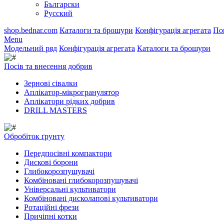
Български
Русский
shop.bednar.com
Каталоги та брошури
Конфігурація агрегата
По
Menu
Модельний ряд
Конфігурація агрегата
Каталоги та брошури
Посів та внесення добрив
Зернові сівалки
Аплікатор-мікрогранулятор
Аплікатори рідких добрив
DRILL MASTERS
Обробіток ґрунту
Передпосівні компактори
Дискові борони
Глибокорозпушувачі
Комбіновані глибокорозпушувачі
Універсальні культиватори
Комбіновані дисколапові культиватори
Ротаційні фрези
Причіпні котки