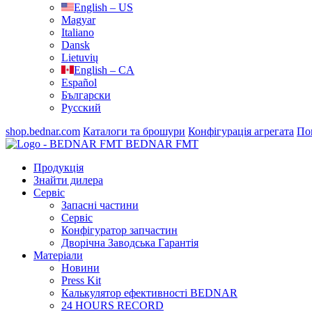
English – US
Magyar
Italiano
Dansk
Lietuvių
English – CA
Español
Български
Русский
shop.bednar.com
Каталоги та брошури
Конфігурація агрегата
По
BEDNAR FMT
Продукція
Знайти дилера
Сервіс
Запасні частини
Сервіс
Конфігуратор запчастин
Дворічна Заводська Гарантія
Матеріали
Новини
Press Kit
Калькулятор ефективності BEDNAR
24 HOURS RECORD