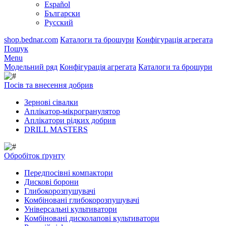
Español
Български
Русский
shop.bednar.com
Каталоги та брошури
Конфігурація агрегата
Пошук
Menu
Модельний ряд
Конфігурація агрегата
Каталоги та брошури
Посів та внесення добрив
Зернові сівалки
Аплікатор-мікрогранулятор
Аплікатори рідких добрив
DRILL MASTERS
Обробіток ґрунту
Передпосівні компактори
Дискові борони
Глибокорозпушувачі
Комбіновані глибокорозпушувачі
Універсальні культиватори
Комбіновані дисколапові культиватори