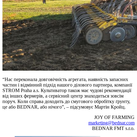
“Нас переконала довговічність агрегата, наявність запасних
частин і відмінний підхід нашого ділового партнера, компанії
STROM Praha a.s. Культиватор також має чудові рекомендації
від інших фермерів, а сервісний центр знаходиться зовсім
поруч. Коли справа доходить до смугового обробітку ґрунту,
це або BEDNAR, або нічого”, – підсумовує Мартін Кройц.
JOY OF FARMING
marketing@bednar.com
BEDNAR FMT s.r.o.