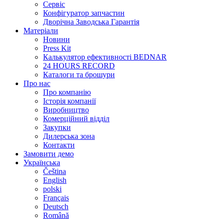
Сервіс
Конфігуратор запчастин
Дворічна Заводська Гарантія
Матеріали
Новини
Press Kit
Калькулятор ефективності BEDNAR
24 HOURS RECORD
Каталоги та брошури
Про нас
Про компанію
Історія компанії
Виробництво
Комерційний відділ
Закупки
Дилерська зона
Контакти
Замовити демо
Українська
Čeština
English
polski
Français
Deutsch
Română