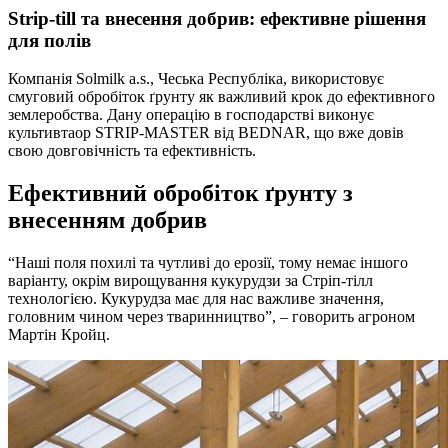
Strip-till та внесення добрив: ефективне рішення
для полів
Компанія Solmilk a.s., Чеська Республіка, використовує
смуговий обробіток ґрунту як важливий крок до ефективного
землеробства. Дану операцію в господарстві виконує
культивтаор STRIP-MASTER від BEDNAR, що вже довів
свою довговічність та ефективність.
Ефективний обробіток ґрунту з
внесенням добрив
“Наші поля похилі та чутливі до ерозії, тому немає іншого
варіанту, окрім вирощування кукурудзи за Стріп-тілл
технологією. Кукурудза має для нас важливе значення,
головним чином через тваринництво”, – говорить агроном
Мартін Кройц.