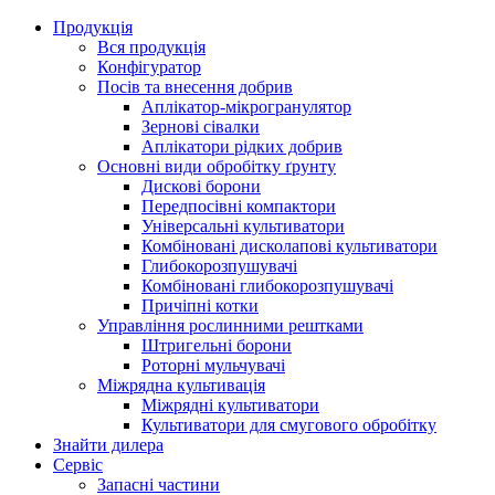
Продукція
Вся продукція
Конфігуратор
Посів та внесення добрив
Аплікатор-мікрогранулятор
Зернові сівалки
Аплікатори рідких добрив
Oсновні види обробітку ґрунту
Дискові борони
Передпосівні компактори
Універсальні культиватори
Комбіновані дисколапові культиватори
Глибокорозпушувачі
Комбіновані глибокорозпушувачі
Причіпні котки
Управління рослинними рештками
Штригельні борони
Pоторні мульчувачі
Міжрядна культивація
Міжрядні культиватори
Культиватори для смугового обробітку
Знайти дилера
Сервіс
Запасні частини