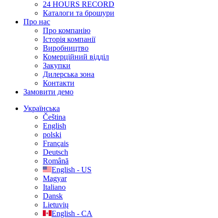
24 HOURS RECORD
Каталоги та брошури
Про нас
Про компанію
Історія компанії
Виробництво
Комерційний відділ
Закупки
Дилерська зона
Контакти
Замовити демо
Українська
Čeština
English
polski
Français
Deutsch
Română
English - US
Magyar
Italiano
Dansk
Lietuvių
English - CA