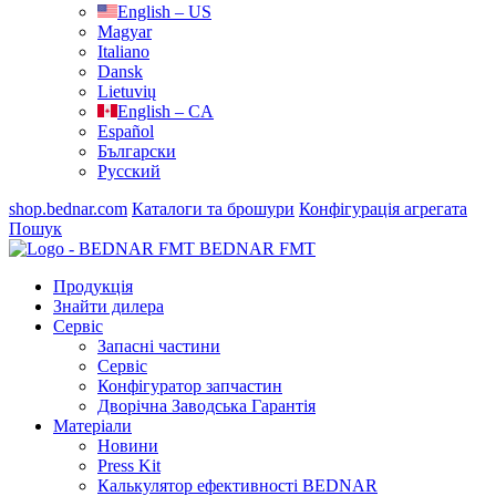
English – US
Magyar
Italiano
Dansk
Lietuvių
English – CA
Español
Български
Русский
shop.bednar.com
Каталоги та брошури
Конфігурація агрегата
Пошук
BEDNAR FMT
Продукція
Знайти дилера
Сервіс
Запасні частини
Сервіс
Конфігуратор запчастин
Дворічна Заводська Гарантія
Матеріали
Новини
Press Kit
Калькулятор ефективності BEDNAR