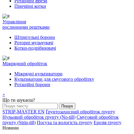
Ротаційні фрези
Причіпні котки
Управління
рослинними рештками
Штригельні борони
Pоторні мульчувачі
Котки-подрібнювачі
Mіжрядний обробіток
Міжрядні культиватори
Культиватори для смугового обробітку
Ротаційні борони
×
Що ти шукаєш?
STRIP-MASTER EN
Ґрунтозахисний обробіток ґрунту
Нульовий обробіток ґрунту (No-till)
Смуговий обробіток
ґрунту (Strip-till)
Посуха та вологість ґрунту
Ерозія ґрунту
Новини