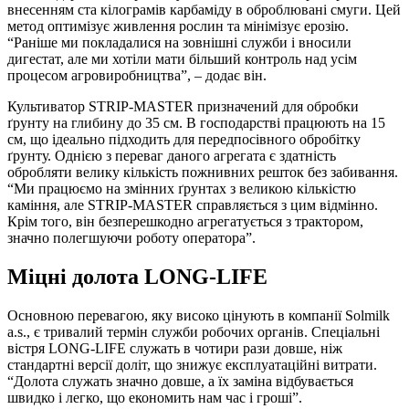
внесенням ста кілограмів карбаміду в оброблювані смуги. Цей
метод оптимізує живлення рослин та мінімізує ерозію.
“Раніше ми покладалися на зовнішні служби і вносили
дигестат, але ми хотіли мати більший контроль над усім
процесом агровиробництва”, – додає він.
Культиватор STRIP-MASTER призначений для обробки
ґрунту на глибину до 35 см. В господарстві працюють на 15
см, що ідеально підходить для передпосівного обробітку
ґрунту. Однією з переваг даного агрегата є здатність
обробляти велику кількість пожнивних решток без забивання.
“Ми працюємо на змінних ґрунтах з великою кількістю
каміння, але STRIP-MASTER справляється з цим відмінно.
Крім того, він безперешкодно агрегатується з трактором,
значно полегшуючи роботу оператора”.
Міцні долота LONG-LIFE
Основною перевагою, яку високо цінують в компанії Solmilk
a.s., є тривалий термін служби робочих органів. Спеціальні
вістря LONG-LIFE служать в чотири рази довше, ніж
стандартні версії доліт, що знижує експлуатаційні витрати.
“Долота служать значно довше, а їх заміна відбувається
швидко і легко, що економить нам час і гроші”.