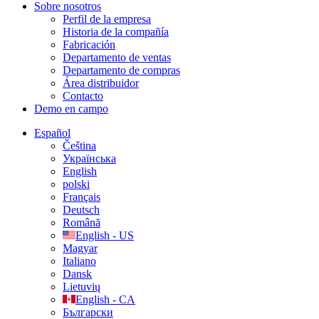
Sobre nosotros
Perfil de la empresa
Historia de la compañía
Fabricación
Departamento de ventas
Departamento de compras
Área distribuidor
Contacto
Demo en campo
Español
Čeština
Українська
English
polski
Français
Deutsch
Română
English - US
Magyar
Italiano
Dansk
Lietuvių
English - CA
Български