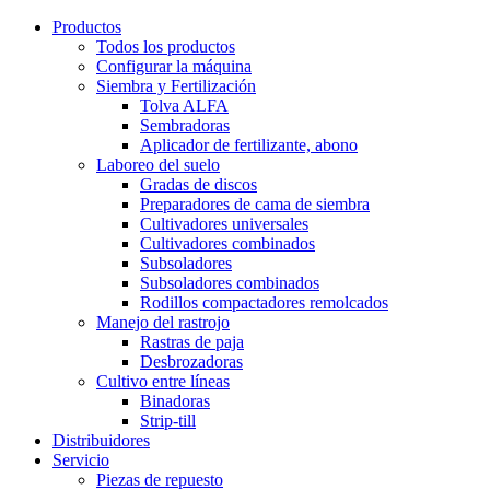
Productos
Todos los productos
Configurar la máquina
Siembra y Fertilización
Tolva ALFA
Sembradoras
Aplicador de fertilizante, abono
Laboreo del suelo
Gradas de discos
Preparadores de cama de siembra
Cultivadores universales
Cultivadores combinados
Subsoladores
Subsoladores combinados
Rodillos compactadores remolcados
Manejo del rastrojo
Rastras de paja
Desbrozadoras
Cultivo entre líneas
Binadoras
Strip-till
Distribuidores
Servicio
Piezas de repuesto