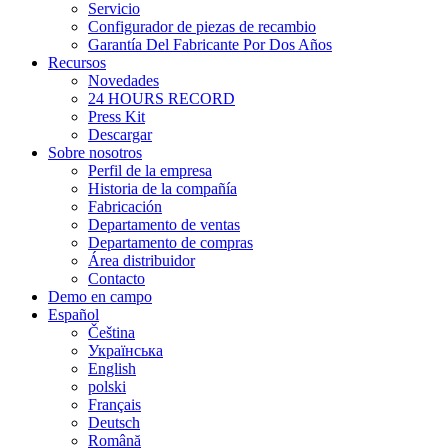
Servicio
Configurador de piezas de recambio
Garantía Del Fabricante Por Dos Años
Recursos
Novedades
24 HOURS RECORD
Press Kit
Descargar
Sobre nosotros
Perfil de la empresa
Historia de la compañía
Fabricación
Departamento de ventas
Departamento de compras
Área distribuidor
Contacto
Demo en campo
Español
Čeština
Українська
English
polski
Français
Deutsch
Română