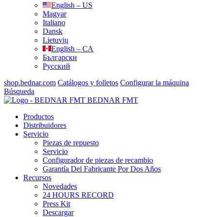
English – US
Magyar
Italiano
Dansk
Lietuvių
English – CA
Български
Русский
shop.bednar.com
Catálogos y folletos
Configurar la máquina
Búsqueda
BEDNAR FMT
Productos
Distribuidores
Servicio
Piezas de repuesto
Servicio
Configurador de piezas de recambio
Garantía Del Fabricante Por Dos Años
Recursos
Novedades
24 HOURS RECORD
Press Kit
Descargar