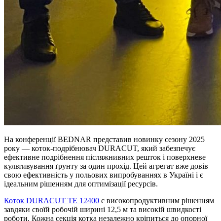
На конференції BEDNAR представив новинку сезону 2025
року — коток-подрібнювач DURACUT, який забезпечує
ефективне подрібнення післяжнивних решток і поверхневе
культивування ґрунту за один прохід. Цей агрегат вже довів
свою ефективність у польових випробуваннях в Україні і є
ідеальним рішенням для оптимізації ресурсів.
Коток DURACUT TE 12400
є високопродуктивним рішенням
завдяки своїй робочій ширині 12,5 м та високій швидкості
роботи. Кожна секція котка незалежно кріпиться до опорної