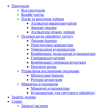
Продукція
Вся продукція
Конфігуратор
Посів та внесення добрив
Аплікатор-мікрогранулятор
Зернові сівалки
Аплікатори рідких добрив
Oсновні види обробітку ґрунту
Дискові борони
Передпосівні компактори
Універсальні культиватори
Комбіновані дисколапові культиватори
Глибокорозпушувачі
Комбіновані глибокорозпушувачі
Причіпні котки
Управління рослинними рештками
Штригельні борони
Pоторні мульчувачі
Міжрядна культивація
Міжрядні культиватори
Культиватори для смугового обробітку
Знайти дилера
Сервіс
Запасні частини