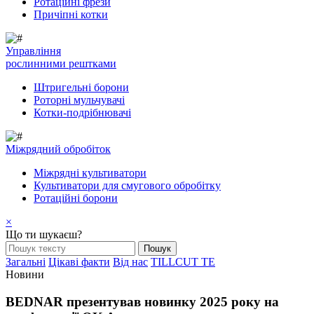
Ротаційні фрези
Причіпні котки
Управління
рослинними рештками
Штригельні борони
Pоторні мульчувачі
Котки-подрібнювачі
Mіжрядний обробіток
Міжрядні культиватори
Культиватори для смугового обробітку
Ротаційні борони
×
Що ти шукаєш?
Загальні
Цікаві факти
Від нас
TILLCUT TE
Новини
BEDNAR презентував новинку 2025 року на