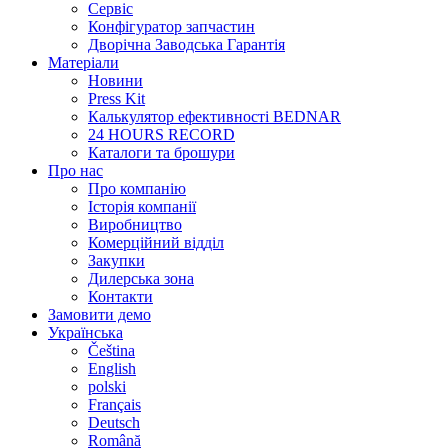
Сервіс
Конфігуратор запчастин
Дворічна Заводська Гарантія
Матеріали
Новини
Press Kit
Калькулятор ефективності BEDNAR
24 HOURS RECORD
Каталоги та брошури
Про нас
Про компанію
Історія компанії
Виробництво
Комерційний відділ
Закупки
Дилерська зона
Контакти
Замовити демо
Українська
Čeština
English
polski
Français
Deutsch
Română