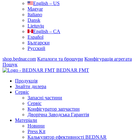
English – US
Magyar
Italiano
Dansk
Lietuvių
English – CA
Español
Български
Русский
shop.bednar.com
Каталоги та брошури
Конфігурація агрегата
Пошук
BEDNAR FMT
Продукція
Знайти дилера
Сервіс
Запасні частини
Сервіс
Конфігуратор запчастин
Дворічна Заводська Гарантія
Матеріали
Новини
Press Kit
Калькулятор ефективності BEDNAR