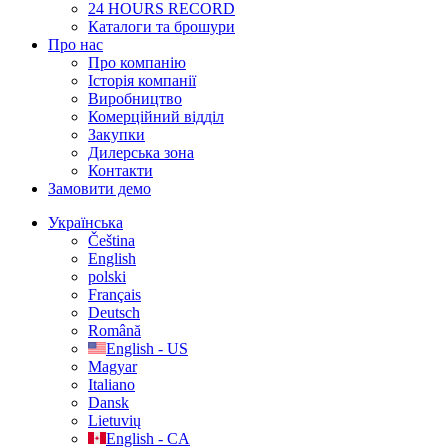
24 HOURS RECORD
Каталоги та брошури
Про нас
Про компанію
Історія компанії
Виробництво
Комерційний відділ
Закупки
Дилерська зона
Контакти
Замовити демо
Українська
Čeština
English
polski
Français
Deutsch
Română
English - US
Magyar
Italiano
Dansk
Lietuvių
English - CA