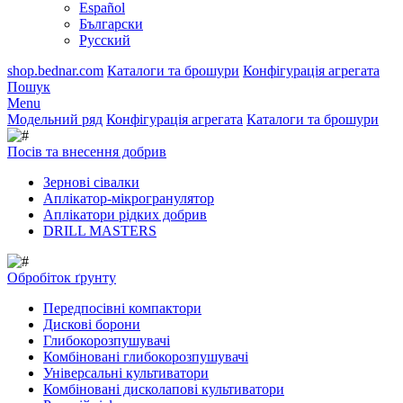
Español
Български
Русский
shop.bednar.com
Каталоги та брошури
Конфігурація агрегата
Пошук
Menu
Модельний ряд
Конфігурація агрегата
Каталоги та брошури
Посів та внесення добрив
Зернові сівалки
Аплікатор-мікрогранулятор
Аплікатори рідких добрив
DRILL MASTERS
Обробіток ґрунту
Передпосівні компактори
Дискові борони
Глибокорозпушувачі
Комбіновані глибокорозпушувачі
Універсальні культиватори
Комбіновані дисколапові культиватори