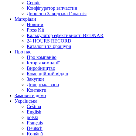
Сервіс
Конфігуратор запчастин
Дворічна Заводська Гарантія
Матеріали
Новини
Press Kit
Калькулятор ефективності BEDNAR
24 HOURS RECORD
Каталоги та брошури
Про нас
Про компанію
Історія компанії
Виробництво
Комерційний відділ
Закупки
Дилерська зона
Контакти
Замовити демо
Українська
Čeština
English
polski
Français
Deutsch
Română