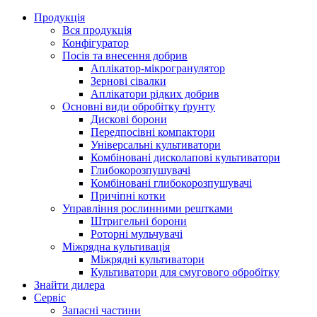
Продукція
Вся продукція
Конфігуратор
Посів та внесення добрив
Аплікатор-мікрогранулятор
Зернові сівалки
Аплікатори рідких добрив
Oсновні види обробітку ґрунту
Дискові борони
Передпосівні компактори
Універсальні культиватори
Комбіновані дисколапові культиватори
Глибокорозпушувачі
Комбіновані глибокорозпушувачі
Причіпні котки
Управління рослинними рештками
Штригельні борони
Pоторні мульчувачі
Міжрядна культивація
Міжрядні культиватори
Культиватори для смугового обробітку
Знайти дилера
Сервіс
Запасні частини