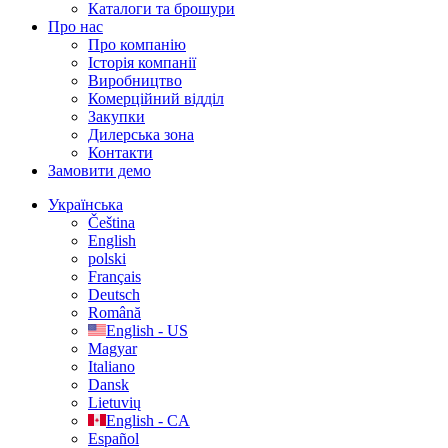
Каталоги та брошури
Про нас
Про компанію
Історія компанії
Виробництво
Комерційний відділ
Закупки
Дилерська зона
Контакти
Замовити демо
Українська
Čeština
English
polski
Français
Deutsch
Română
English - US
Magyar
Italiano
Dansk
Lietuvių
English - CA
Español