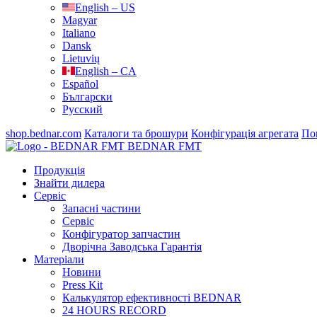
English – US
Magyar
Italiano
Dansk
Lietuvių
English – CA
Español
Български
Русский
shop.bednar.com
Каталоги та брошури
Конфігурація агрегата
По
BEDNAR FMT
Продукція
Знайти дилера
Сервіс
Запасні частини
Сервіс
Конфігуратор запчастин
Дворічна Заводська Гарантія
Матеріали
Новини
Press Kit
Калькулятор ефективності BEDNAR
24 HOURS RECORD