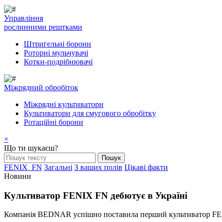
Управління
рослинними рештками
Штригельні борони
Pоторні мульчувачі
Котки-подрібнювачі
Mіжрядний обробіток
Міжрядні культиватори
Культиватори для смугового обробітку
Ротаційні борони
×
Що ти шукаєш?
FENIX_FN
Загальні
З ваших полів
Цікаві факти
Новини
Культиватор FENIX FN дебютує в Україні
Компанія BEDNAR успішно поставила перший культиватор FENIX