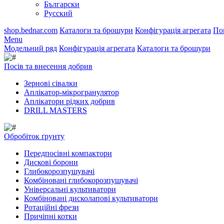
Български
Русский
shop.bednar.com
Каталоги та брошури
Конфігурація агрегата
По
Menu
Модельний ряд
Конфігурація агрегата
Каталоги та брошури
Посів та внесення добрив
Зернові сівалки
Аплікатор-мікрогранулятор
Аплікатори рідких добрив
DRILL MASTERS
Обробіток ґрунту
Передпосівні компактори
Дискові борони
Глибокорозпушувачі
Комбіновані глибокорозпушувачі
Універсальні культиватори
Комбіновані дисколапові культиватори
Ротаційні фрези
Причіпні котки