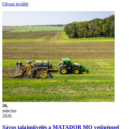
Olvass tovább
26.
március
2026
Sávos talajművelés a MATADOR MO vetőgéppel