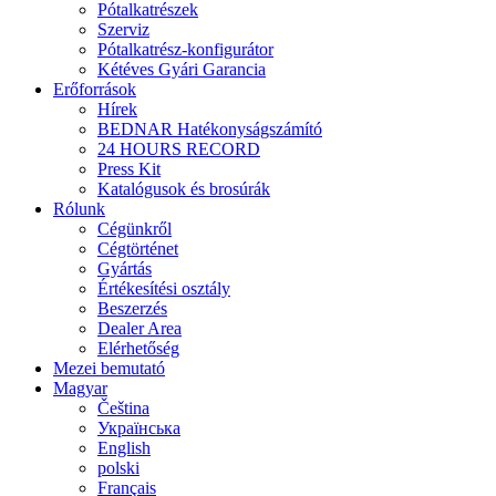
Pótalkatrészek
Szerviz
Pótalkatrész-konfigurátor
Kétéves Gyári Garancia
Erőforrások
Hírek
BEDNAR Hatékonyságszámító
24 HOURS RECORD
Press Kit
Katalógusok és brosúrák
Rólunk
Cégünkről
Cégtörténet
Gyártás
Értékesítési osztály
Beszerzés
Dealer Area
Elérhetőség
Mezei bemutató
Magyar
Čeština
Українська
English
polski
Français