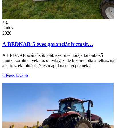
23.
június
2026
A BEDNAR 5 éves garanciát biztosít…
A BEDNAR szárzúzók több ezer üzemórája különböző
munkakörülmények között világszerte bizonyította a felhasznált
alkatrészek minőségét és maguknak a gépeknek a…
Olvass tovább