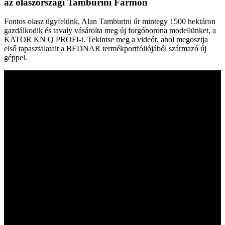
az olaszországi Tamburini Farmon
Fontos olasz ügyfelünk, Alan Tamburini úr mintegy 1500 hektáron
gazdálkodik és tavaly vásárolta meg új forgóborona modellünket, a
KATOR KN Q PROFI-t. Tekintse meg a videót, ahol megosztja
első tapasztalatait a BEDNAR termékportfóliójából származó új
géppel.