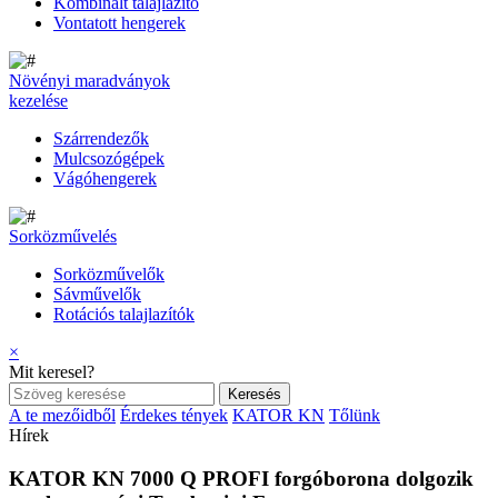
Kombinált talajlazító
Vontatott hengerek
Növényi maradványok
kezelése
Szárrendezők
Mulcsozógépek
Vágóhengerek
Sorközművelés
Sorközművelők
Sávművelők
Rotációs talajlazítók
×
Mit keresel?
A te mezőidből
Érdekes tények
KATOR KN
Tőlünk
Hírek
KATOR KN 7000 Q PROFI forgóborona dolgozik