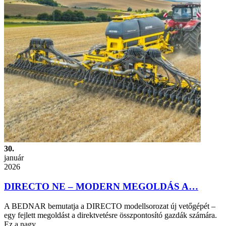
30.
január
2026
DIRECTO NE – MODERN MEGOLDÁS A…
A BEDNAR bemutatja a DIRECTO modellsorozat új vetőgépét –
egy fejlett megoldást a direktvetésre összpontosító gazdák számára.
Ez a nagy…