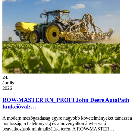
24.
április
2026
ROW-MASTER RN_PROFI John Deere AutoPath
funkcióval:…
A modern mezőgazdaság egyre nagyobb követelményeket támaszt a
pontosság, a hatékonyság és a növényállományba való
beavatkozások minimalizálása terén. A ROW-MASTER…