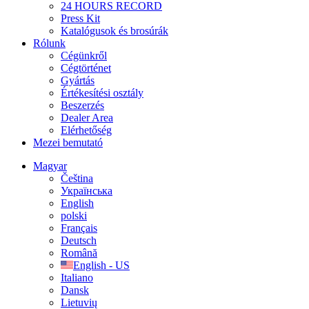
24 HOURS RECORD
Press Kit
Katalógusok és brosúrák
Rólunk
Cégünkről
Cégtörténet
Gyártás
Értékesítési osztály
Beszerzés
Dealer Area
Elérhetőség
Mezei bemutató
Magyar
Čeština
Українська
English
polski
Français
Deutsch
Română
English - US
Italiano
Dansk
Lietuvių