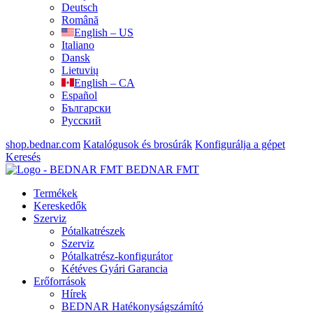
Deutsch
Română
English – US
Italiano
Dansk
Lietuvių
English – CA
Español
Български
Русский
shop.bednar.com
Katalógusok és brosúrák
Konfigurálja a gépet
Keresés
BEDNAR FMT
Termékek
Kereskedők
Szerviz
Pótalkatrészek
Szerviz
Pótalkatrész-konfigurátor
Kétéves Gyári Garancia
Erőforrások
Hírek
BEDNAR Hatékonyságszámító