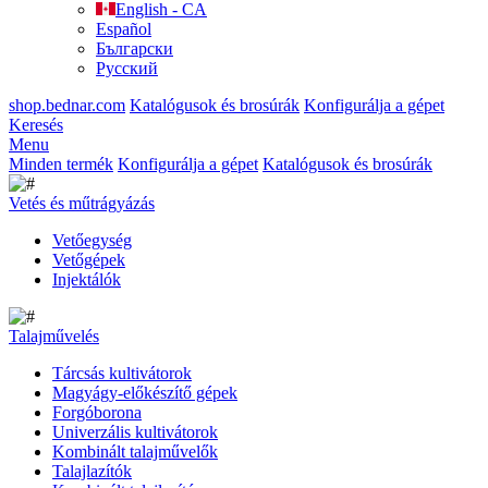
English - CA
Español
Български
Русский
shop.bednar.com
Katalógusok és brosúrák
Konfigurálja a gépet
Keresés
Menu
Minden termék
Konfigurálja a gépet
Katalógusok és brosúrák
Vetés és műtrágyázás
Vetőegység
Vetőgépek
Injektálók
Talajművelés
Tárcsás kultivátorok
Magyágy-előkészítő gépek
Forgóborona
Univerzális kultivátorok
Kombinált talajművelők
Talajlazítók