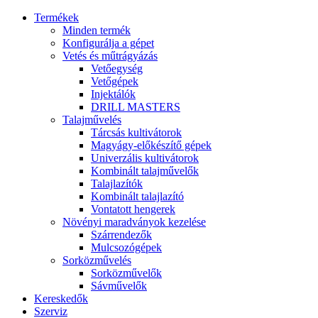
Termékek
Minden termék
Konfigurálja a gépet
Vetés és műtrágyázás
Vetőegység
Vetőgépek
Injektálók
DRILL MASTERS
Talajművelés
Tárcsás kultivátorok
Magyágy-előkészítő gépek
Univerzális kultivátorok
Kombinált talajművelők
Talajlazítók
Kombinált talajlazító
Vontatott hengerek
Növényi maradványok kezelése
Szárrendezők
Mulcsozógépek
Sorközművelés
Sorközművelők
Sávművelők
Kereskedők
Szerviz