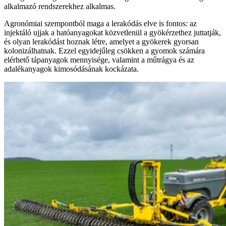
alkalmazó rendszerekhez alkalmas.
Agronómiai szempontból maga a lerakódás elve is fontos: az
injektáló ujjak a hatóanyagokat közvetlenül a gyökérzethez juttatják,
és olyan lerakódást hoznak létre, amelyet a gyökerek gyorsan
kolonizálhatnak. Ezzel egyidejűleg csökken a gyomok számára
elérhető tápanyagok mennyisége, valamint a műtrágya és az
adalékanyagok kimosódásának kockázata.