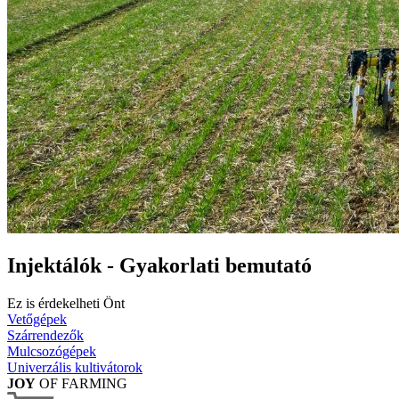
Injektálók - Gyakorlati bemutató
Ez is érdekelheti Önt
Vetőgépek
Szárrendezők
Mulcsozógépek
Univerzális kultivátorok
JOY
OF FARMING