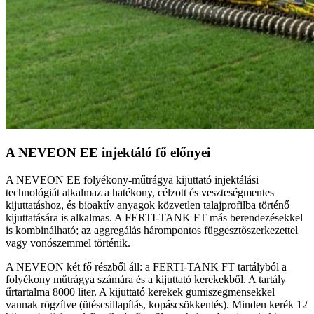
A NEVEON EE injektáló fő előnyei
A NEVEON EE folyékony-műtrágya kijuttató injektálási
technológiát alkalmaz a hatékony, célzott és veszteségmentes
kijuttatáshoz, és bioaktív anyagok közvetlen talajprofilba történő
kijuttatására is alkalmas. A FERTI-TANK FT más berendezésekkel
is kombinálható; az aggregálás hárompontos függesztőszerkezettel
vagy vonószemmel történik.
A NEVEON két fő részből áll: a FERTI-TANK FT tartályból a
folyékony műtrágya számára és a kijuttató kerekekből. A tartály
űrtartalma 8000 liter. A kijuttató kerekek gumiszegmensekkel
vannak rögzítve (ütéscsillapítás, kopáscsökkentés). Minden kerék 12