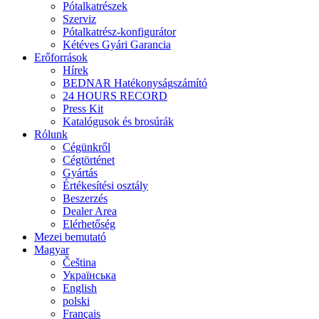
Pótalkatrészek
Szerviz
Pótalkatrész-konfigurátor
Kétéves Gyári Garancia
Erőforrások
Hírek
BEDNAR Hatékonyságszámító
24 HOURS RECORD
Press Kit
Katalógusok és brosúrák
Rólunk
Cégünkről
Cégtörténet
Gyártás
Értékesítési osztály
Beszerzés
Dealer Area
Elérhetőség
Mezei bemutató
Magyar
Čeština
Українська
English
polski
Français