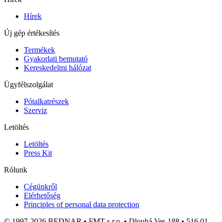
Hírek
Új gép értékesítés
Termékek
Gyakorlati bemutató
Kereskedelmi hálózat
Ügyfélszolgálat
Pótalkatrészek
Szerviz
Letöltés
Letöltés
Press Kit
Rólunk
Cégünkről
Elérhetőség
Principles of personal data protection
© 1997-2026 BEDNAR • FMT s.r.o. • Dlouhá Ves 188 • 516 01