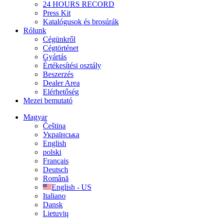
24 HOURS RECORD
Press Kit
Katalógusok és brosúrák
Rólunk
Cégünkről
Cégtörténet
Gyártás
Értékesítési osztály
Beszerzés
Dealer Area
Elérhetőség
Mezei bemutató
Magyar
Čeština
Українська
English
polski
Français
Deutsch
Română
English - US
Italiano
Dansk
Lietuvių