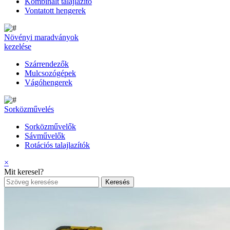
Kombinált talajlazító
Vontatott hengerek
Növényi maradványok
kezelése
Szárrendezők
Mulcsozógépek
Vágóhengerek
Sorközművelés
Sorközművelők
Sávművelők
Rotációs talajlazítók
×
Mit keresel?