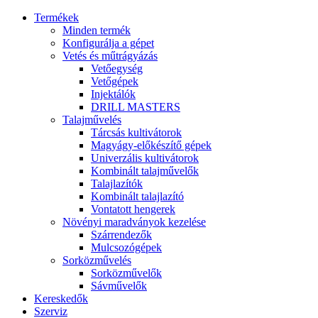
Termékek
Minden termék
Konfigurálja a gépet
Vetés és műtrágyázás
Vetőegység
Vetőgépek
Injektálók
DRILL MASTERS
Talajművelés
Tárcsás kultivátorok
Magyágy-előkészítő gépek
Univerzális kultivátorok
Kombinált talajművelők
Talajlazítók
Kombinált talajlazító
Vontatott hengerek
Növényi maradványok kezelése
Szárrendezők
Mulcsozógépek
Sorközművelés
Sorközművelők
Sávművelők
Kereskedők
Szerviz