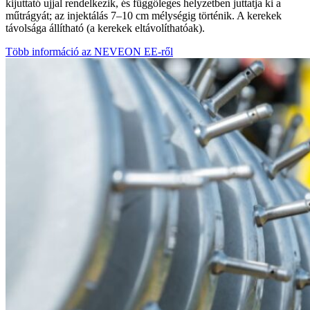
kijuttató ujjal rendelkezik, és függőleges helyzetben juttatja ki a
műtrágyát; az injektálás 7–10 cm mélységig történik. A kerekek
távolsága állítható (a kerekek eltávolíthatóak).
Több információ az NEVEON EE-ről