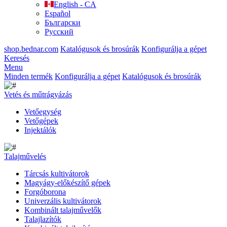
English - CA
Español
Български
Русский
shop.bednar.com
Katalógusok és brosúrák
Konfigurálja a gépet
Keresés
Menu
Minden termék
Konfigurálja a gépet
Katalógusok és brosúrák
Vetés és műtrágyázás
Vetőegység
Vetőgépek
Injektálók
Talajművelés
Tárcsás kultivátorok
Magyágy-előkészítő gépek
Forgóborona
Univerzális kultivátorok
Kombinált talajművelők
Talajlazítók