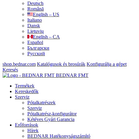
Deutsch
Română
English – US
Italiano
Dansk
Lietuvių
English – CA
Español
Български
Русский
shop.bednar.com
Katalógusok és brosúrák
Konfigurálja a gépet
Keresés
BEDNAR FMT
Termékek
Kereskedők
Szerviz
Pótalkatrészek
Szerviz
Pótalkatrész-konfigurátor
Kétéves Gyári Garancia
Erőforrások
Hírek
BEDNAR Hatékonyságszámító