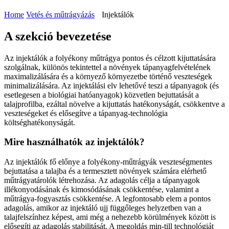
Home
Vetés és műtrágyázás
Injektálók
A szekció bevezetése
Az injektálók a folyékony műtrágya pontos és célzott kijuttatására
szolgálnak, különös tekintettel a növények tápanyagfelvételének
maximalizálására és a környező környezetbe történő veszteségek
minimalizálására. Az injektálási elv lehetővé teszi a tápanyagok (és
esetlegesen a biológiai hatóanyagok) közvetlen bejuttatását a
talajprofilba, ezáltal növelve a kijuttatás hatékonyságát, csökkentve a
veszteségeket és elősegítve a tápanyag-technológia
költséghatékonyságát.
Mire használhatók az injektálók?
Az injektálók fő előnye a folyékony-műtrágyák veszteségmentes
bejuttatása a talajba és a termesztett növények számára elérhető
műtrágyatárolók létrehozása. Az adagolás célja a tápanyagok
illékonyodásának és kimosódásának csökkentése, valamint a
műtrágya-fogyasztás csökkentése. A legfontosabb elem a pontos
adagolás, amikor az injektáló ujj függőleges helyzetben van a
talajfelszínhez képest, ami még a nehezebb körülmények között is
elősegíti az adagolás stabilitását. A megoldás min-till technológiát