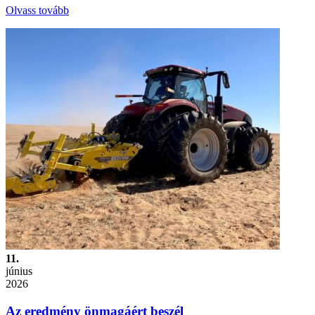
Olvass tovább
11.
június
2026
Az eredmény önmagáért beszél