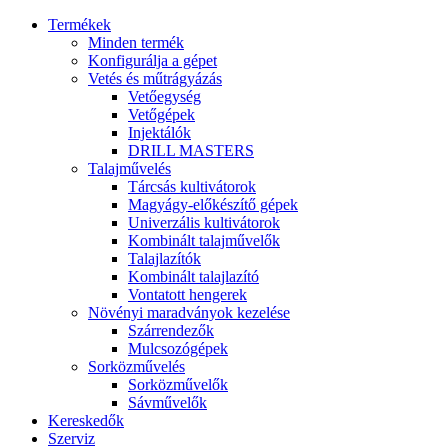
Termékek
Minden termék
Konfigurálja a gépet
Vetés és műtrágyázás
Vetőegység
Vetőgépek
Injektálók
DRILL MASTERS
Talajművelés
Tárcsás kultivátorok
Magyágy-előkészítő gépek
Univerzális kultivátorok
Kombinált talajművelők
Talajlazítók
Kombinált talajlazító
Vontatott hengerek
Növényi maradványok kezelése
Szárrendezők
Mulcsozógépek
Sorközművelés
Sorközművelők
Sávművelők
Kereskedők
Szerviz