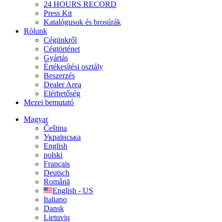
24 HOURS RECORD
Press Kit
Katalógusok és brosúrák
Rólunk
Cégünkről
Cégtörténet
Gyártás
Értékesítési osztály
Beszerzés
Dealer Area
Elérhetőség
Mezei bemutató
Magyar
Čeština
Українська
English
polski
Français
Deutsch
Română
English - US
Italiano
Dansk
Lietuvių