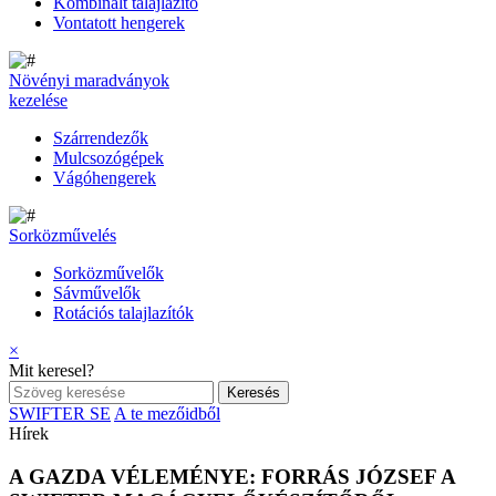
Kombinált talajlazító
Vontatott hengerek
Növényi maradványok
kezelése
Szárrendezők
Mulcsozógépek
Vágóhengerek
Sorközművelés
Sorközművelők
Sávművelők
Rotációs talajlazítók
×
Mit keresel?
SWIFTER SE
A te mezőidből
Hírek
A GAZDA VÉLEMÉNYE: FORRÁS JÓZSEF A