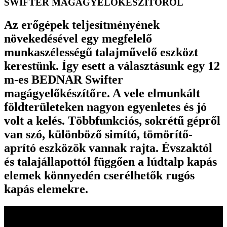
SWIFTER MAGÁGYELŐKÉSZÍTŐRŐL
Az erőgépek teljesítményének
növekedésével egy megfelelő
munkaszélességű talajművelő eszközt
kerestünk. Így esett a választásunk egy 12
m-es BEDNAR Swifter
magágyelőkészítőre. A vele elmunkált
földterületeken nagyon egyenletes és jó
volt a kelés. Többfunkciós, sokrétű gépről
van szó, különböző simító, tömörítő-
aprító eszközök vannak rajta. Évszaktól
és talajállapottól függően a lúdtalp kapás
elemek könnyedén cserélhetők rugós
kapás elemekre.