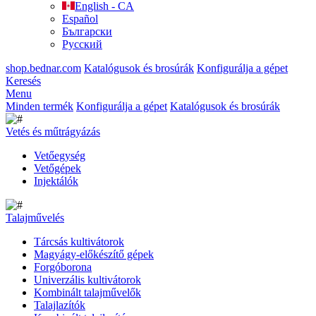
English - CA
Español
Български
Русский
shop.bednar.com
Katalógusok és brosúrák
Konfigurálja a gépet
Keresés
Menu
Minden termék
Konfigurálja a gépet
Katalógusok és brosúrák
Vetés és műtrágyázás
Vetőegység
Vetőgépek
Injektálók
Talajművelés
Tárcsás kultivátorok
Magyágy-előkészítő gépek
Forgóborona
Univerzális kultivátorok
Kombinált talajművelők
Talajlazítók