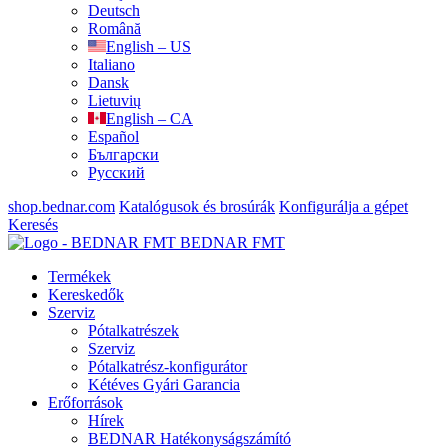
Deutsch
Română
English – US
Italiano
Dansk
Lietuvių
English – CA
Español
Български
Русский
shop.bednar.com
Katalógusok és brosúrák
Konfigurálja a gépet
Keresés
BEDNAR FMT
Termékek
Kereskedők
Szerviz
Pótalkatrészek
Szerviz
Pótalkatrész-konfigurátor
Kétéves Gyári Garancia
Erőforrások
Hírek
BEDNAR Hatékonyságszámító