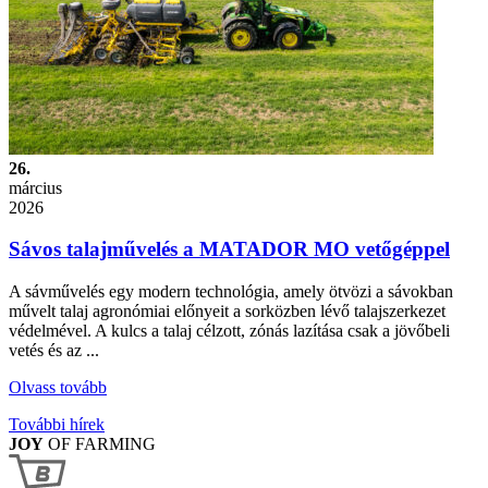
26.
március
2026
Sávos talajművelés a MATADOR MO vetőgéppel
A sávművelés egy modern technológia, amely ötvözi a sávokban
művelt talaj agronómiai előnyeit a sorközben lévő talajszerkezet
védelmével. A kulcs a talaj célzott, zónás lazítása csak a jövőbeli
vetés és az ...
Olvass tovább
További hírek
JOY
OF FARMING