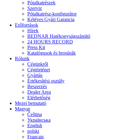
Pótalkatrészek
Szerviz
Pótalkatrész-konfigurátor
Kétéves Gyári Garancia
Erőforrások
Hírek
BEDNAR Hatékonyságszámító
24 HOURS RECORD
Press Kit
Katalógusok és brosúrák
Rólunk
Cégünkről
Cégtörténet
Gyártás
Értékesítési osztály
Beszerzés
Dealer Area
Elérhetőség
Mezei bemutató
Magyar
Čeština
Українська
English
polski
Français