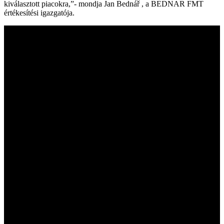
kiválasztott piacokra,”- mondja Jan Bednář , a BEDNAR FMT
értékesítési igazgatója.