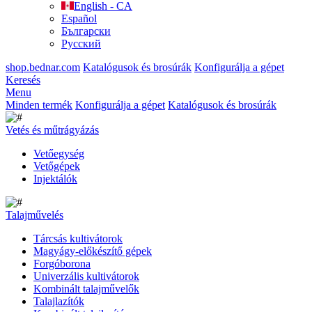
English - CA
Español
Български
Русский
shop.bednar.com
Katalógusok és brosúrák
Konfigurálja a gépet
Keresés
Menu
Minden termék
Konfigurálja a gépet
Katalógusok és brosúrák
Vetés és műtrágyázás
Vetőegység
Vetőgépek
Injektálók
Talajművelés
Tárcsás kultivátorok
Magyágy-előkészítő gépek
Forgóborona
Univerzális kultivátorok
Kombinált talajművelők
Talajlazítók