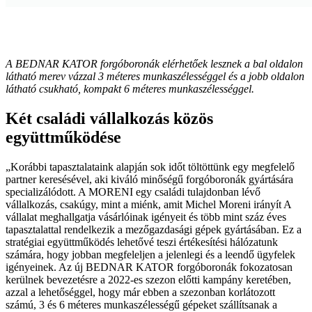
A BEDNAR KATOR forgóboronák elérhetőek lesznek a bal oldalon
látható merev vázzal 3 méteres munkaszélességgel és a jobb oldalon
látható csukható, kompakt 6 méteres munkaszélességgel.
Két családi vállalkozás közös
együttműködése
„Korábbi tapasztalataink alapján sok időt töltöttünk egy megfelelő
partner keresésével, aki kiváló minőségű forgóboronák gyártására
specializálódott. A MORENI egy családi tulajdonban lévő
vállalkozás, csakúgy, mint a miénk, amit Michel Moreni irányít A
vállalat meghallgatja vásárlóinak igényeit és több mint száz éves
tapasztalattal rendelkezik a mezőgazdasági gépek gyártásában. Ez a
stratégiai együttműködés lehetővé teszi értékesítési hálózatunk
számára, hogy jobban megfeleljen a jelenlegi és a leendő ügyfelek
igényeinek. Az új BEDNAR KATOR forgóboronák fokozatosan
kerülnek bevezetésre a 2022-es szezon előtti kampány keretében,
azzal a lehetőséggel, hogy már ebben a szezonban korlátozott
számú, 3 és 6 méteres munkaszélességű gépeket szállítsanak a