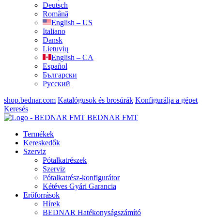
Deutsch
Română
English – US
Italiano
Dansk
Lietuvių
English – CA
Español
Български
Русский
shop.bednar.com
Katalógusok és brosúrák
Konfigurálja a gépet
Keresés
BEDNAR FMT
Termékek
Kereskedők
Szerviz
Pótalkatrészek
Szerviz
Pótalkatrész-konfigurátor
Kétéves Gyári Garancia
Erőforrások
Hírek
BEDNAR Hatékonyságszámító