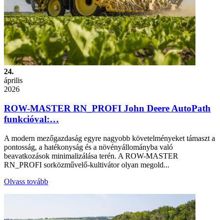
24.
április
2026
ROW-MASTER RN_PROFI John Deere AutoPath
funkcióval:…
A modern mezőgazdaság egyre nagyobb követelményeket támaszt a
pontosság, a hatékonyság és a növényállományba való
beavatkozások minimalizálása terén. A ROW-MASTER
RN_PROFI sorközművelő-kultivátor olyan megold...
Olvass tovább