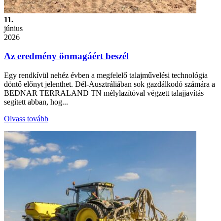
11.
június
2026
Az eredmény önmagáért beszél
Egy rendkívül nehéz évben a megfelelő talajművelési technológia
döntő előnyt jelenthet. Dél-Ausztráliában sok gazdálkodó számára a
BEDNAR TERRALAND TN mélylazítóval végzett talajjavítás
segített abban, hog...
Olvass tovább