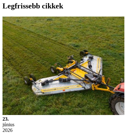
Legfrissebb cikkek
23.
június
2026