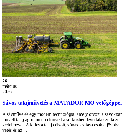
26.
március
2026
Sávos talajművelés a MATADOR MO vetőgéppel
A sávművelés egy modern technológia, amely ötvözi a sávokban
művelt talaj agronómiai előnyeit a sorközben lévő talajszerkezet
védelmével. A kulcs a talaj célzott, zónás lazítása csak a jövőbeli
vetés és az ...