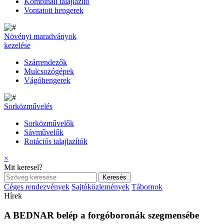
Kombinált talajlazító
Vontatott hengerek
Növényi maradványok
kezelése
Szárrendezők
Mulcsozógépek
Vágóhengerek
Sorközművelés
Sorközművelők
Sávművelők
Rotációs talajlazítók
×
Mit keresel?
Céges rendezvények
Sajtóközlemények
Tábornok
Hírek
A BEDNAR belép a forgóboronák szegmensébe