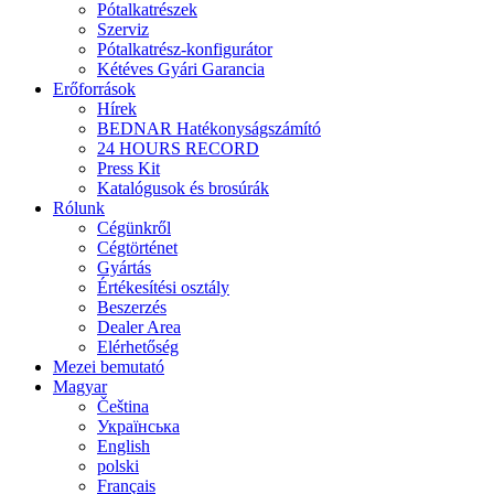
Pótalkatrészek
Szerviz
Pótalkatrész-konfigurátor
Kétéves Gyári Garancia
Erőforrások
Hírek
BEDNAR Hatékonyságszámító
24 HOURS RECORD
Press Kit
Katalógusok és brosúrák
Rólunk
Cégünkről
Cégtörténet
Gyártás
Értékesítési osztály
Beszerzés
Dealer Area
Elérhetőség
Mezei bemutató
Magyar
Čeština
Українська
English
polski
Français