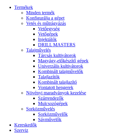
Termékek
Minden termék
Konfigurálja a gépet
Vetés és műtrágyázás
Vetőegység
Vetőgépek
Injektálók
DRILL MASTERS
Talajművelés
Tárcsás kultivátorok
Magyágy-előkészítő gépek
Univerzális kultivátorok
Kombinált talajművelők
Talajlazítók
Kombinált talajlazító
Vontatott hengerek
Növényi maradványok kezelése
Szárrendezők
Mulcsozógépek
Sorközművelés
Sorközművelők
Sávművelők
Kereskedők
Szerviz