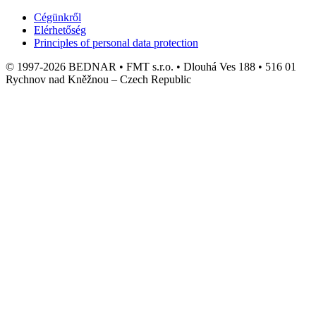
Cégünkről
Elérhetőség
Principles of personal data protection
© 1997-2026 BEDNAR • FMT s.r.o. • Dlouhá Ves 188 • 516 01
Rychnov nad Kněžnou – Czech Republic