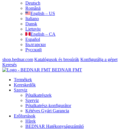
Deutsch
Română
English – US
Italiano
Dansk
Lietuvių
English – CA
Español
Български
Русский
shop.bednar.com
Katalógusok és brosúrák
Konfigurálja a gépet
Keresés
BEDNAR FMT
Termékek
Kereskedők
Szerviz
Pótalkatrészek
Szerviz
Pótalkatrész-konfigurátor
Kétéves Gyári Garancia
Erőforrások
Hírek
BEDNAR Hatékonyságszámító