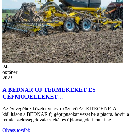
24.
október
2023
A BEDNAR ÚJ TERMÉKEKET ÉS
GÉPMODELLEKET…
Az év végéhez közeledve és a közelgő AGRITECHNICA
kiállításon a BEDNAR új géptípusokat vezet be a piacra, bővíti a
munkaszélességek választékát és újdonságokat mutat be…
Olvass tovább