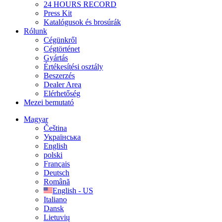
24 HOURS RECORD
Press Kit
Katalógusok és brosúrák
Rólunk
Cégünkről
Cégtörténet
Gyártás
Értékesítési osztály
Beszerzés
Dealer Area
Elérhetőség
Mezei bemutató
Magyar
Čeština
Українська
English
polski
Français
Deutsch
Română
English - US
Italiano
Dansk
Lietuvių