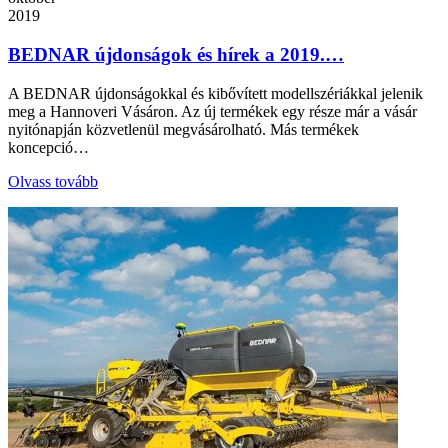
2019
BEDNAR újdonságok és hírek a 2019.…
A BEDNAR újdonságokkal és kibővített modellszériákkal jelenik
meg a Hannoveri Vásáron. Az új termékek egy része már a vásár
nyitónapján közvetlenül megvásárolható. Más termékek
koncepció…
Olvass tovább