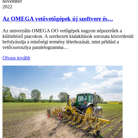
november
2022
Az OMEGA vetővetőgépek új szoftvere és…
Az univerzális OMEGA OO vetőgépek nagyon népszerűek a
különböző piacokon. A szerkezeti kialakítások sorozata közvetlenül
befolyásolja a minőségi termény létrehozását, mint például a
vetőcsoroszlya paralelogramma…
Olvass tovább