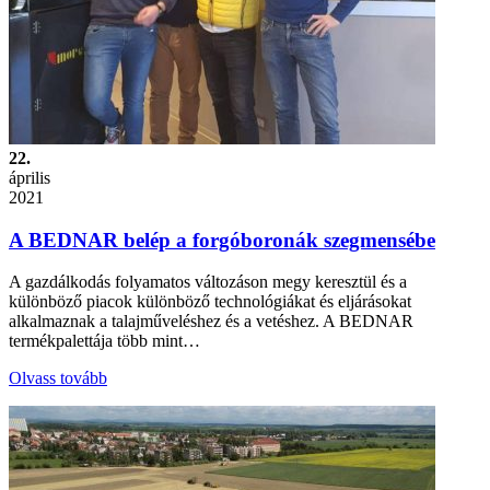
22.
április
2021
A BEDNAR belép a forgóboronák szegmensébe
A gazdálkodás folyamatos változáson megy keresztül és a
különböző piacok különböző technológiákat és eljárásokat
alkalmaznak a talajműveléshez és a vetéshez. A BEDNAR
termékpalettája több mint…
Olvass tovább