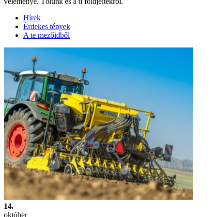
véleménye. Tőlünk és a ti földjeitekről.
Hírek
Érdekes tények
A te mezőidből
14.
október