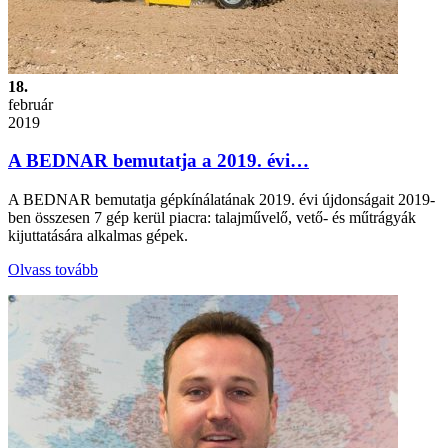
18.
február
2019
A BEDNAR bemutatja a 2019. évi…
A BEDNAR bemutatja gépkínálatának 2019. évi újdonságait 2019-
ben összesen 7 gép kerül piacra: talajművelő, vető- és műtrágyák
kijuttatására alkalmas gépek.
Olvass tovább