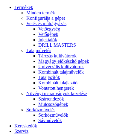
Termékek
Minden termék
Konfigurálja a gépet
Vetés és műtrágyázás
Vetőegység
Vetőgépek
Injektálók
DRILL MASTERS
Talajművelés
Tárcsás kultivátorok
Magyágy-előkészítő gépek
Univerzális kultivátorok
Kombinált talajművelők
Talajlazítók
Kombinált talajlazító
Vontatott hengerek
Növényi maradványok kezelése
Szárrendezők
Mulcsozógépek
Sorközművelés
Sorközművelők
Sávművelők
Kereskedők
Szerviz