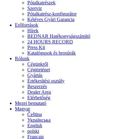
Pótalkatrészek
Szerviz
Pótalkatrész-konfigurátor
Kétéves Gyári Garancia
Erőforrások
Hírek
BEDNAR Hatékonyságszámító
24 HOURS RECORD
Press Kit
Katalógusok és brosúrák
Rólunk
Cégünkről
Cégtörténet
Gyártás
Értékesítési osztály
Beszerzés
Dealer Area
Elérhetőség
Mezei bemutató
Magyar
Čeština
Українська
English
polski
Français