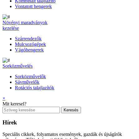
Kombinált talajlazító
Vontatott hengerek
Növényi maradványok
kezelése
Szárrendezők
Mulcsozógépek
Vágóhengerek
Sorközművelés
Sorközművelők
Sávművelők
Rotációs talajlazítók
×
Mit keresel?
Hírek
Speciális cikkek, folyamatos események, gazdák és újságírók