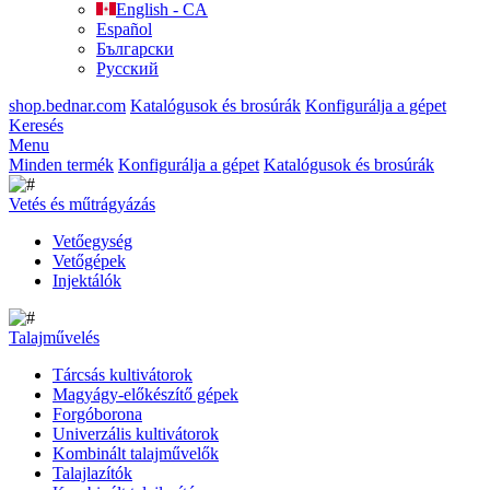
English - CA
Español
Български
Русский
shop.bednar.com
Katalógusok és brosúrák
Konfigurálja a gépet
Keresés
Menu
Minden termék
Konfigurálja a gépet
Katalógusok és brosúrák
Vetés és műtrágyázás
Vetőegység
Vetőgépek
Injektálók
Talajművelés
Tárcsás kultivátorok
Magyágy-előkészítő gépek
Forgóborona
Univerzális kultivátorok
Kombinált talajművelők
Talajlazítók