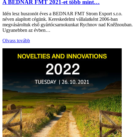
A BEDNAR FMT 2021-et több mint…
Idén lesz huszonöt éves a BEDNAR FMT Strom Export s.r.o.
néven alapított cégünk. Kereskedelmi vállalatként 2006-ban
megvásároltuk első gyártócsarnokunkat Rychnov nad Kněžnouban.
Ugyanebben az évben…
Olvass tovább