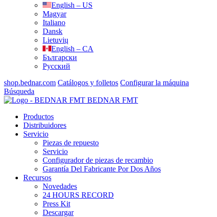
English – US
Magyar
Italiano
Dansk
Lietuvių
English – CA
Български
Русский
shop.bednar.com
Catálogos y folletos
Configurar la máquina
Búsqueda
BEDNAR FMT
Productos
Distribuidores
Servicio
Piezas de repuesto
Servicio
Configurador de piezas de recambio
Garantía Del Fabricante Por Dos Años
Recursos
Novedades
24 HOURS RECORD
Press Kit
Descargar