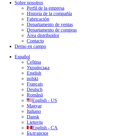
Sobre nosotros
Perfil de la empresa
Historia de la compañía
Fabricación
Departamento de ventas
Departamento de compras
Área distribuidor
Contacto
Demo en campo
Español
Čeština
Українська
English
polski
Français
Deutsch
Română
English - US
Magyar
Italiano
Dansk
Lietuvių
English - CA
Български