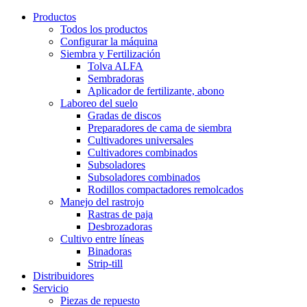
Productos
Todos los productos
Configurar la máquina
Siembra y Fertilización
Tolva ALFA
Sembradoras
Aplicador de fertilizante, abono
Laboreo del suelo
Gradas de discos
Preparadores de cama de siembra
Cultivadores universales
Cultivadores combinados
Subsoladores
Subsoladores combinados
Rodillos compactadores remolcados
Manejo del rastrojo
Rastras de paja
Desbrozadoras
Cultivo entre líneas
Binadoras
Strip-till
Distribuidores
Servicio
Piezas de repuesto