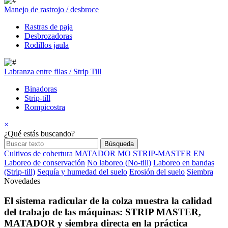
Manejo de rastrojo / desbroce
Rastras de paja
Desbrozadoras
Rodillos jaula
Labranza entre filas / Strip Till
Binadoras
Strip-till
Rompicostra
×
¿Qué estás buscando?
Cultivos de cobertura
MATADOR MO
STRIP-MASTER EN
Laboreo de conservación
No laboreo (No-till)
Laboreo en bandas
(Strip-till)
Sequía y humedad del suelo
Erosión del suelo
Siembra
Novedades
El sistema radicular de la colza muestra la calidad
del trabajo de las máquinas: STRIP MASTER,
MATADOR y siembra directa en la práctica