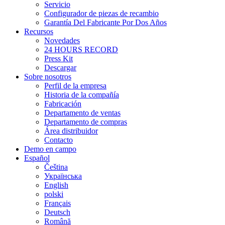
Servicio
Configurador de piezas de recambio
Garantía Del Fabricante Por Dos Años
Recursos
Novedades
24 HOURS RECORD
Press Kit
Descargar
Sobre nosotros
Perfil de la empresa
Historia de la compañía
Fabricación
Departamento de ventas
Departamento de compras
Área distribuidor
Contacto
Demo en campo
Español
Čeština
Українська
English
polski
Français
Deutsch
Română