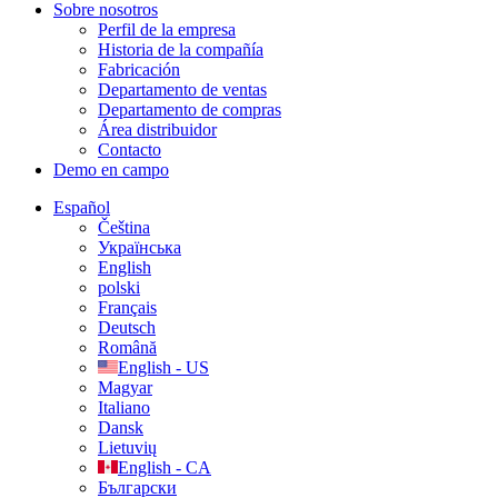
Sobre nosotros
Perfil de la empresa
Historia de la compañía
Fabricación
Departamento de ventas
Departamento de compras
Área distribuidor
Contacto
Demo en campo
Español
Čeština
Українська
English
polski
Français
Deutsch
Română
English - US
Magyar
Italiano
Dansk
Lietuvių
English - CA
Български