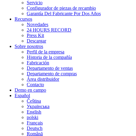
Servicio
Configurador de piezas de recambio
Garantía Del Fabricante Por Dos Años
Recursos
Novedades
24 HOURS RECORD
Press Kit
Descargar
Sobre nosotros
Perfil de la empresa
Historia de la compañía
Fabricación
Departamento de ventas
Departamento de compras
Área distribuidor
Contacto
Demo en campo
Español
Čeština
Українська
English
polski
Français
Deutsch
Română