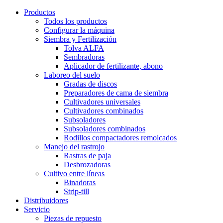
Productos
Todos los productos
Configurar la máquina
Siembra y Fertilización
Tolva ALFA
Sembradoras
Aplicador de fertilizante, abono
Laboreo del suelo
Gradas de discos
Preparadores de cama de siembra
Cultivadores universales
Cultivadores combinados
Subsoladores
Subsoladores combinados
Rodillos compactadores remolcados
Manejo del rastrojo
Rastras de paja
Desbrozadoras
Cultivo entre líneas
Binadoras
Strip-till
Distribuidores
Servicio
Piezas de repuesto