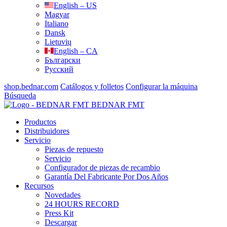
English – US
Magyar
Italiano
Dansk
Lietuvių
English – CA
Български
Русский
shop.bednar.com
Catálogos y folletos
Configurar la máquina
Búsqueda
BEDNAR FMT
Productos
Distribuidores
Servicio
Piezas de repuesto
Servicio
Configurador de piezas de recambio
Garantía Del Fabricante Por Dos Años
Recursos
Novedades
24 HOURS RECORD
Press Kit
Descargar