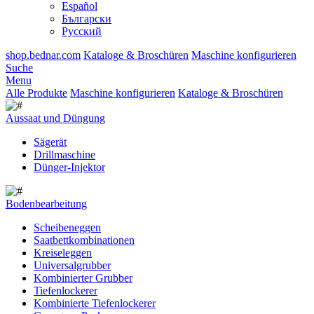
Español
Български
Русский
shop.bednar.com
Kataloge & Broschüren
Maschine konfigurieren
Suche
Menu
Alle Produkte
Maschine konfigurieren
Kataloge & Broschüren
Aussaat und Düngung
Sägerät
Drillmaschine
Dünger-Injektor
Bodenbearbeitung
Scheibeneggen
Saatbettkombinationen
Kreiseleggen
Universalgrubber
Kombinierter Grubber
Tiefenlockerer
Kombinierte Tiefenlockerer