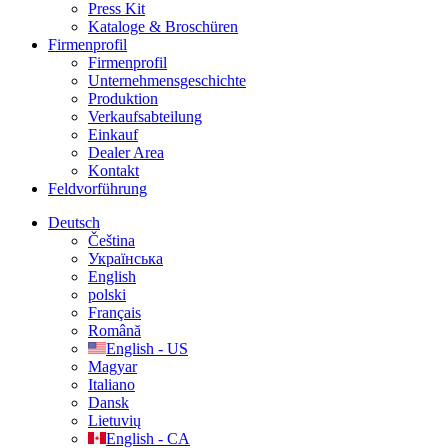
Press Kit
Kataloge & Broschüren
Firmenprofil
Firmenprofil
Unternehmensgeschichte
Produktion
Verkaufsabteilung
Einkauf
Dealer Area
Kontakt
Feldvorführung
Deutsch
Čeština
Українська
English
polski
Français
Română
English - US
Magyar
Italiano
Dansk
Lietuvių
English - CA