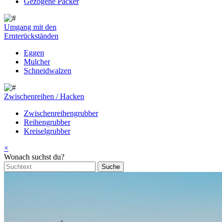
Gezogene Packer
Umgang mit den
Ernterückständen
Eggen
Mulcher
Schneidwalzen
Zwischenreihen / Hacken
Zwischenreihengrubber
Reihengrubber
Kreiselgrubber
×
Wonach suchst du?