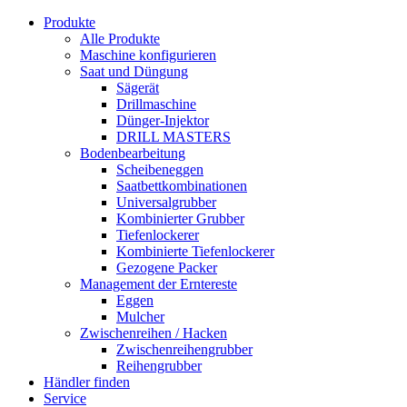
Produkte
Alle Produkte
Maschine konfigurieren
Saat und Düngung
Sägerät
Drillmaschine
Dünger-Injektor
DRILL MASTERS
Bodenbearbeitung
Scheibeneggen
Saatbettkombinationen
Universalgrubber
Kombinierter Grubber
Tiefenlockerer
Kombinierte Tiefenlockerer
Gezogene Packer
Management der Erntereste
Eggen
Mulcher
Zwischenreihen / Hacken
Zwischenreihengrubber
Reihengrubber
Händler finden
Service