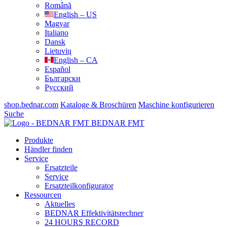
Română
English – US
Magyar
Italiano
Dansk
Lietuvių
English – CA
Español
Български
Русский
shop.bednar.com
Kataloge & Broschüren
Maschine konfigurieren
Suche
BEDNAR FMT
Produkte
Händler finden
Service
Ersatzteile
Service
Ersatzteilkonfigurator
Ressourcen
Aktuelles
BEDNAR Effektivitätsrechner
24 HOURS RECORD