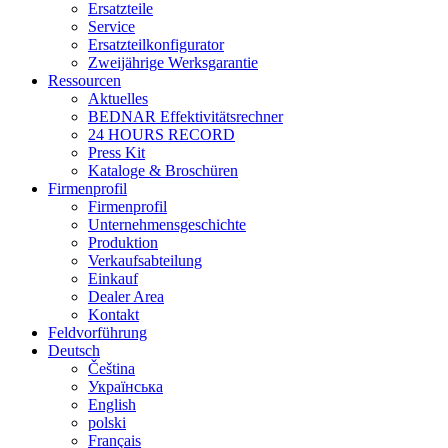
Ersatzteile
Service
Ersatzteilkonfigurator
Zweijährige Werksgarantie
Ressourcen
Aktuelles
BEDNAR Effektivitätsrechner
24 HOURS RECORD
Press Kit
Kataloge & Broschüren
Firmenprofil
Firmenprofil
Unternehmensgeschichte
Produktion
Verkaufsabteilung
Einkauf
Dealer Area
Kontakt
Feldvorführung
Deutsch
Čeština
Українська
English
polski
Français