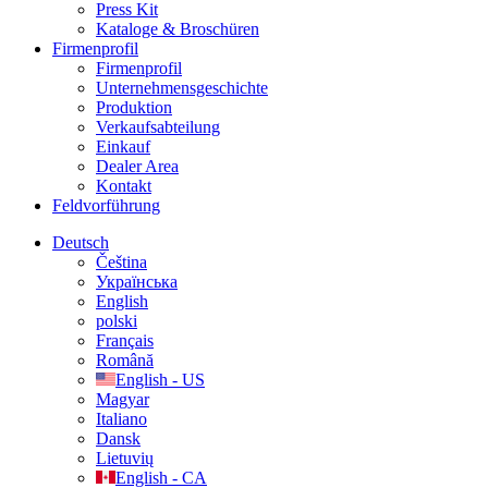
Press Kit
Kataloge & Broschüren
Firmenprofil
Firmenprofil
Unternehmensgeschichte
Produktion
Verkaufsabteilung
Einkauf
Dealer Area
Kontakt
Feldvorführung
Deutsch
Čeština
Українська
English
polski
Français
Română
English - US
Magyar
Italiano
Dansk
Lietuvių
English - CA