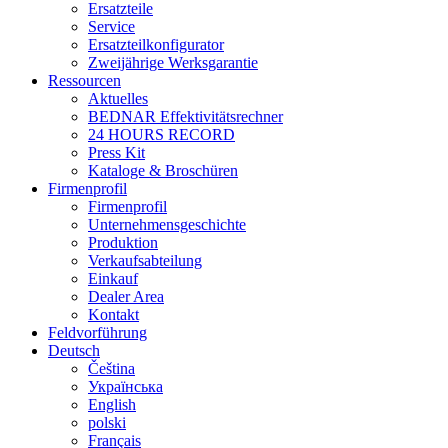
Ersatzteile
Service
Ersatzteilkonfigurator
Zweijährige Werksgarantie
Ressourcen
Aktuelles
BEDNAR Effektivitätsrechner
24 HOURS RECORD
Press Kit
Kataloge & Broschüren
Firmenprofil
Firmenprofil
Unternehmensgeschichte
Produktion
Verkaufsabteilung
Einkauf
Dealer Area
Kontakt
Feldvorführung
Deutsch
Čeština
Українська
English
polski
Français