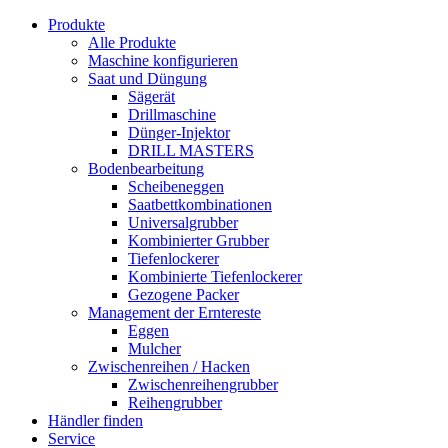
Produkte
Alle Produkte
Maschine konfigurieren
Saat und Düngung
Sägerät
Drillmaschine
Dünger-Injektor
DRILL MASTERS
Bodenbearbeitung
Scheibeneggen
Saatbettkombinationen
Universalgrubber
Kombinierter Grubber
Tiefenlockerer
Kombinierte Tiefenlockerer
Gezogene Packer
Management der Erntereste
Eggen
Mulcher
Zwischenreihen / Hacken
Zwischenreihengrubber
Reihengrubber
Händler finden
Service