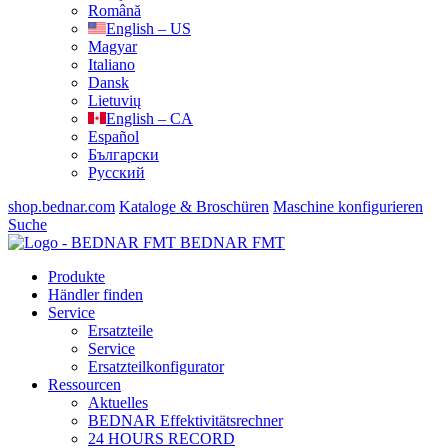
Română
English – US
Magyar
Italiano
Dansk
Lietuvių
English – CA
Español
Български
Русский
shop.bednar.com
Kataloge & Broschüren
Maschine konfigurieren
Suche
BEDNAR FMT
Produkte
Händler finden
Service
Ersatzteile
Service
Ersatzteilkonfigurator
Ressourcen
Aktuelles
BEDNAR Effektivitätsrechner
24 HOURS RECORD