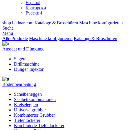
Español
Български
Русский
shop.bednar.com
Kataloge & Broschüren
Maschine konfigurieren
Suche
Menu
Alle Produkte
Maschine konfigurieren
Kataloge & Broschüren
Aussaat und Düngung
Sägerät
Drillmaschine
Dünger-Injektor
Bodenbearbeitung
Scheibeneggen
Saatbettkombinationen
Kreiseleggen
Universalgrubber
Kombinierter Grubber
Tiefenlockerer
Kombinierte Tiefenlockerer