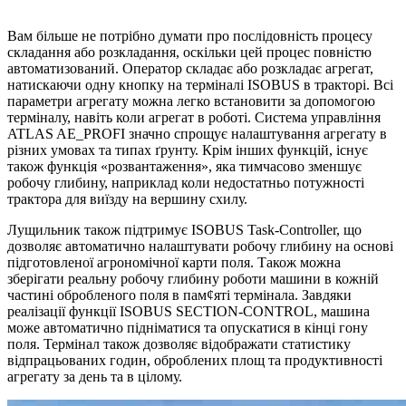
Вам більше не потрібно думати про послідовність процесу
складання або розкладання, оскільки цей процес повністю
автоматизований. Оператор складає або розкладає агрегат,
натискаючи одну кнопку на терміналі ISOBUS в тракторі. Всі
параметри агрегату можна легко встановити за допомогою
терміналу, навіть коли агрегат в роботі. Система управління
ATLAS AE_PROFI значно спрощує налаштування агрегату в
різних умовах та типах ґрунту. Крім інших функцій, існує
також функція «розвантаження», яка тимчасово зменшує
робочу глибину, наприклад коли недостатньо потужності
трактора для виїзду на вершину схилу.
Лущильник також підтримує ISOBUS Task-Controller, що
дозволяє автоматично налаштувати робочу глибину на основі
підготовленої агрономічної карти поля. Також можна
зберігати реальну робочу глибину роботи машини в кожній
частині обробленого поля в пам¢яті термінала. Завдяки
реалізації функції ISOBUS SECTION-CONTROL, машина
може автоматично підніматися та опускатися в кінці гону
поля. Термінал також дозволяє відображати статистику
відпрацьованих годин, оброблених площ та продуктивності
агрегату за день та в цілому.