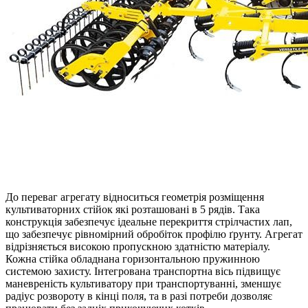
До переваг агрегату відноситься геометрія розміщення
культиваторних стійок які розташовані в 5 рядів. Така
конструкція забезпечує ідеальне перекриття стрілчастих лап,
що забезпечує рівномірний обробіток профілю ґрунту. Агрегат
відрізняється високою пропускною здатністю матеріалу.
Кожна стійка обладнана горизонтальною пружинною
системою захисту. Інтегрована транспортна вісь підвищує
маневреність культиватору при транспортуванні, зменшує
радіус розвороту в кінці поля, та в разі потреби дозволяє