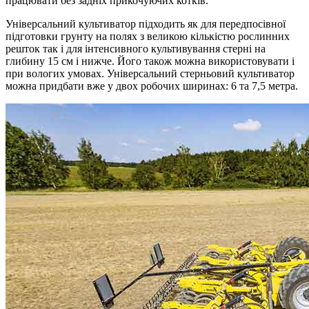
працювати без задніх прикочуючих котків.
Універсальний культиватор підходить як для передпосівної
підготовки грунту на полях з великою кількістю рослинних
решток так і для інтенсивного культивування стерні на
глибину 15 см і нижче. Його також можна використовувати і
при вологих умовах. Універсальний стерньовий культиватор
можна придбати вже у двох робочих ширинах: 6 та 7,5 метра.