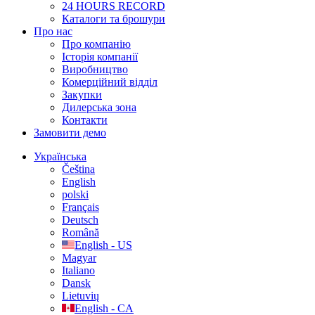
24 HOURS RECORD
Каталоги та брошури
Про нас
Про компанію
Історія компанії
Виробництво
Комерційний відділ
Закупки
Дилерська зона
Контакти
Замовити демо
Українська
Čeština
English
polski
Français
Deutsch
Română
English - US
Magyar
Italiano
Dansk
Lietuvių
English - CA