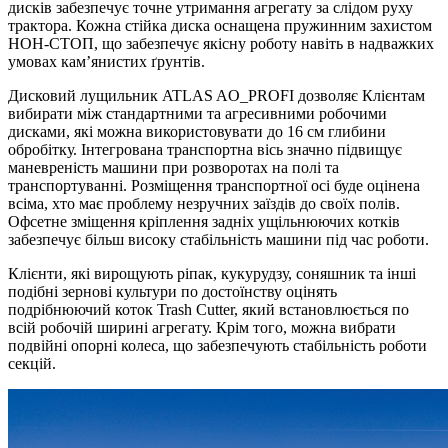
дисків забезпечує точне утримання агрегату за слідом руху
трактора. Кожна стійка диска оснащена пружинним захистом
НОН-СТОП, що забезпечує якісну роботу навіть в надважких
умовах кам’янистих ґрунтів.
Дисковий лущильник ATLAS AO_PROFI дозволяє Клієнтам
вибирати між стандартними та агресивними робочими
дисками, які можна використовувати до 16 см глибини
обробітку. Інтегрована транспортна вісь значно підвищує
маневреність машини при розворотах на полі та
транспортуванні. Розміщення транспортної осі буде оцінена
всіма, хто має проблему незручних заїздів до своїх полів.
Офсетне зміщення кріплення задніх ущільнюючих котків
забезпечує більш високу стабільність машини під час роботи.
Клієнти, які вирощують ріпак, кукурудзу, соняшник та інші
подібні зернові культури по достоїнству оцінять
подрібнюючий коток Trash Cutter, який встановлюється по
всій робочій ширині агрегату. Крім того, можна вибрати
подвійні опорні колеса, що забезпечують стабільність роботи
секцій.