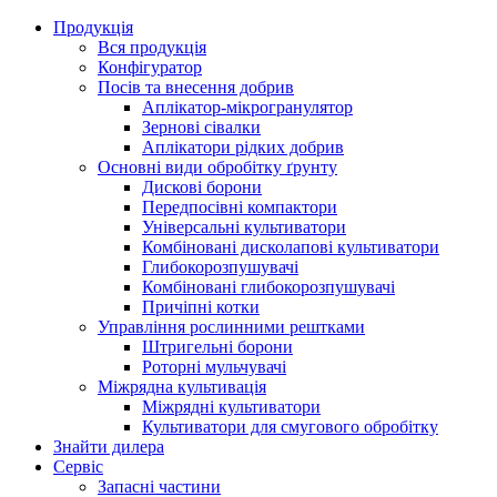
Продукція
Вся продукція
Конфігуратор
Посів та внесення добрив
Аплікатор-мікрогранулятор
Зернові сівалки
Аплікатори рідких добрив
Oсновні види обробітку ґрунту
Дискові борони
Передпосівні компактори
Універсальні культиватори
Комбіновані дисколапові культиватори
Глибокорозпушувачі
Комбіновані глибокорозпушувачі
Причіпні котки
Управління рослинними рештками
Штригельні борони
Pоторні мульчувачі
Міжрядна культивація
Міжрядні культиватори
Культиватори для смугового обробітку
Знайти дилера
Сервіс
Запасні частини