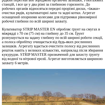
рідкий перегній або зброджені органічні залишки, з біогазових
станцій, і все це у два різні за глибиною горизонти. До
робочих органів відносяться передні прорізні диски, «їжаки»
очистки рядів, культиваторні лапи та задні котки. Агрегат
оснащений опорними колесами для підтримки рівномірної
робочої глибини по всій ширині захвату.
Культиватор STRIP MASTER EN обробляє ґрунт на смугах в
міжрядді з 70 см (75 см) на глибину до 35 см. Ґрунт
розпушується на задану глибину по всій ширині роботи секції,
а полоса обробітку очищається від будь-яких рослинних
залишків. Агрегату вдається очистити полосу від рослинних
решток навіть у великих кількостях, наприклад після збирання
кукурудзи. STRIP MASTER призначений для захисту ґрунту
від водної та вітрової ерозії. Агрегат виготовляється шириною
захвату 6 метрів.