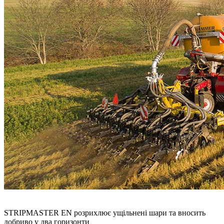
STRIPMASTER EN розрихлює ущільнені шари та вносить
добриво у два горизонти