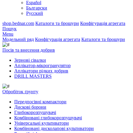
Español
Български
Русский
shop.bednar.com
Каталоги та брошури
Конфігурація агрегата
Пошук
Menu
Модельний ряд
Конфігурація агрегата
Каталоги та брошури
Посів та внесення добрив
Зернові сівалки
Аплікатор-мікрогранулятор
Аплікатори рідких добрив
DRILL MASTERS
Обробіток ґрунту
Передпосівні компактори
Дискові борони
Глибокорозпушувачі
Комбіновані глибокорозпушувачі
Універсальні культиватори
Комбіновані дисколапові культиватори