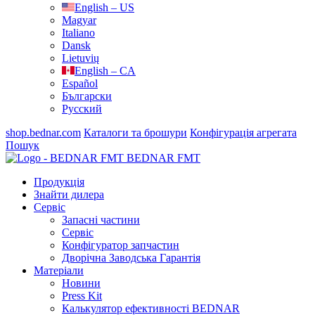
English – US
Magyar
Italiano
Dansk
Lietuvių
English – CA
Español
Български
Русский
shop.bednar.com
Каталоги та брошури
Конфігурація агрегата
Пошук
BEDNAR FMT
Продукція
Знайти дилера
Сервіс
Запасні частини
Сервіс
Конфігуратор запчастин
Дворічна Заводська Гарантія
Матеріали
Новини
Press Kit
Калькулятор ефективності BEDNAR