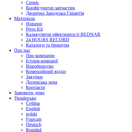
Сервіс
Конфігуратор запчастин
Дворічна Заводська Гарантія
Матеріали
Новини
Press Kit
Калькулятор ефективності BEDNAR
24 HOURS RECORD
Каталоги та брошури
Про нас
Про компанію
Історія компанії
Виробництво
Комерційний відділ
Закупки
Дилерська зона
Контакти
Замовити демо
Українська
Čeština
English
polski
Français
Deutsch
Română