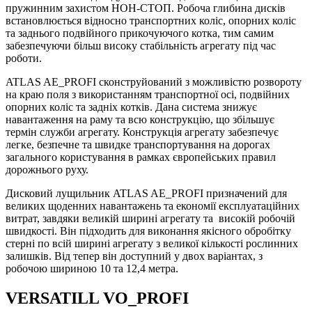
пружинним захистом НОН-СТОП. Робоча глибина дисків
встановлюється відносно транспортних коліс, опорних коліс
та заднього подвійного прикочуючого котка, тим самим
забезпечуючи більш високу стабільність агрегату під час
роботи.
ATLAS AE_PROFI сконструйований з можливістю розвороту
на краю поля з використанням транспортної осі, подвійних
опорних коліс та задніх котків. Дана система знижує
навантаження на раму та всю конструкцію, що збільшує
термін служби агрегату. Конструкція агрегату забезпечує
легке, безпечне та швидке транспортування на дорогах
загального користування в рамках європейських правил
дорожнього руху.
Дисковий лущильник ATLAS AE_PROFI призначений для
великих щоденних навантажень та економії експлуатаційних
витрат, завдяки великій ширині агрегату та високій робочій
швидкості. Він підходить для виконання якісного обробітку
стерні по всій ширині агрегату з великої кількості рослинних
залишків. Від тепер він доступний у двох варіантах, з
робочою шириною 10 та 12,4 метра.
VERSATILL VO_PROFI