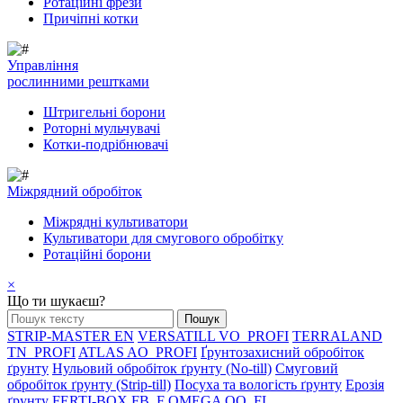
Ротаційні фрези
Причіпні котки
Управління
рослинними рештками
Штригельні борони
Pоторні мульчувачі
Котки-подрібнювачі
Mіжрядний обробіток
Міжрядні культиватори
Культиватори для смугового обробітку
Ротаційні борони
×
Що ти шукаєш?
STRIP-MASTER EN
VERSATILL VO_PROFI
TERRALAND
TN_PROFI
ATLAS AO_PROFI
Ґрунтозахисний обробіток
ґрунту
Нульовий обробіток ґрунту (No-till)
Смуговий
обробіток ґрунту (Strip-till)
Посуха та вологість ґрунту
Ерозія
ґрунту
FERTI-BOX FB_F
OMEGA OO_FL